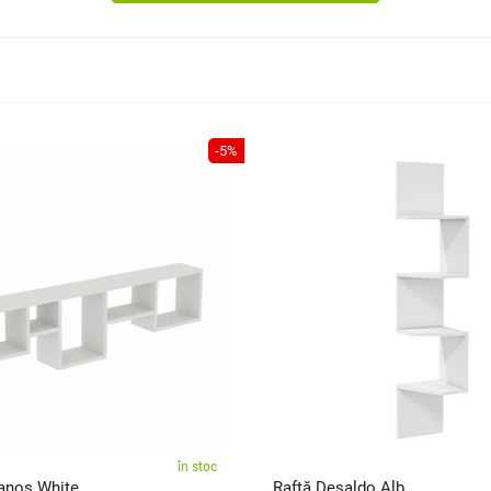
-5%
în stoc
anos White
Raftă Desaldo Alb