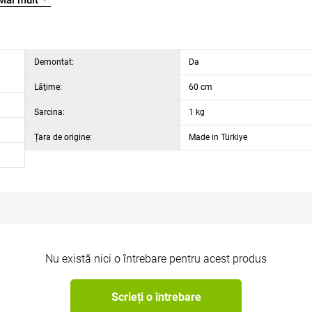
Mai mult
Demontat:
Da
Lăţime:
60 cm
Sarcina:
1 kg
Țara de origine:
Made in Türkiye
Nu există nici o întrebare pentru acest produs
Scrieți o întrebare