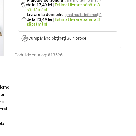
Ridicare personală
(mai multe informații)
de la 17,49 lei
|
Estimat livrare
până la 3
săptămâni
Livrare la domiciliu
(mai multe informații)
de la 23,49 lei
|
Estimat livrare
până la 3
săptămâni
Cumpărând obţineţi
30 Norocei
Codul de catalog:
813626
derne
lori
e o
oral
plă.