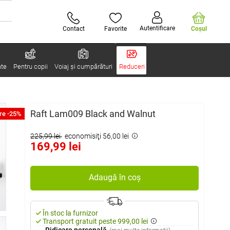
Autentificare
Contact
Favorite
Coşul
ate
Pentru copii
Voiaj și cumpărături
Reduceri
Raft Lam009 Black and Walnut
re -25%
225,99 lei
economisiţi 56,00 lei
169,99 lei
Adaugă în coș
În stoc la furnizor
Transport gratuit peste 999,00 lei