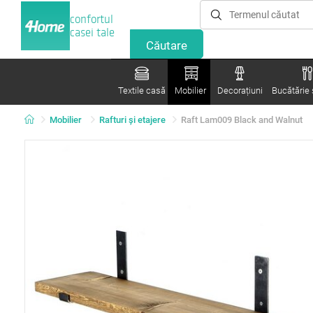
confortul
casei tale
Textile casă
Mobilier
Decorațiuni
Bucătărie ș
Mobilier
Rafturi şi etajere
Raft Lam009 Black and Walnut