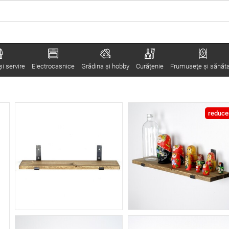
i servire
Electrocasnice
Grădina şi hobby
Curățenie
Frumuseţe şi sănăt
reduce