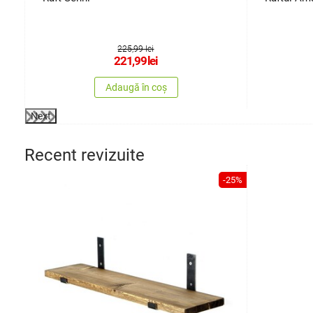
225,99 lei
221,99
lei
Adaugă în coș
Next
Recent revizuite
-25%