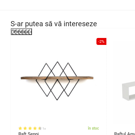
S-ar putea să vă intereseze
Previous
-2%
-2%
oc
în stoc
1x
Raft Senni
Raftul Am