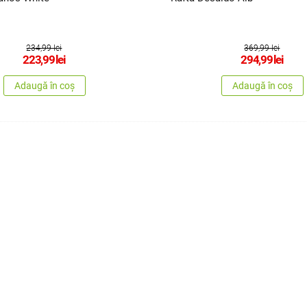
234,99 lei
369,99 lei
223,99
lei
294,99
lei
Adaugă în coș
Adaugă în coș