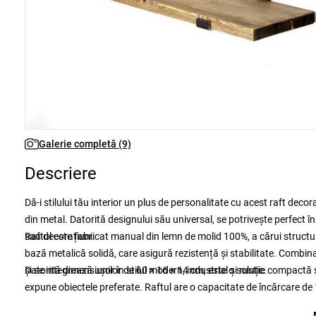
Galerie completă (9)
Descriere
Dă-i stilului tău interior un plus de personalitate cu acest raft de
din metal. Datorită designului său universal, se potrivește perfect în
sau decorațiuni.
Raftul este fabricat manual din lemn de molid 100%, a cărui structur
bază metalică solidă, care asigură rezistență și stabilitate. Combi
și se integrează ușor în stilul modern, industrial și rustic.
Datorită dimensiunilor de 60 × 16 × 14 cm, este o soluție compactă ș
expune obiectele preferate. Raftul are o capacitate de încărcare de 1 