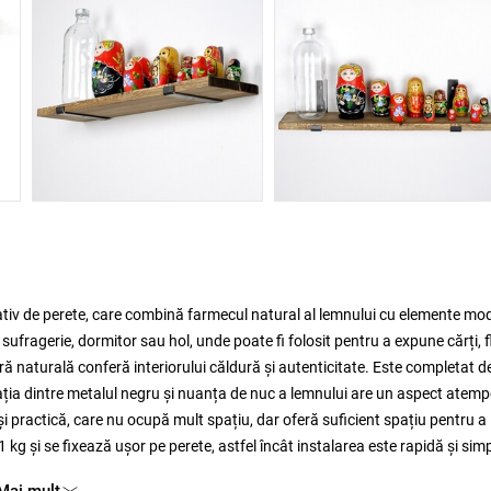
corativ de perete, care combină farmecul natural al lemnului cu elemente mo
 sufragerie, dormitor sau hol, unde poate fi folosit pentru a expune cărți, f
ă naturală conferă interiorului căldură și autenticitate. Este completat d
nația dintre metalul negru și nuanța de nuc a lemnului are un aspect atemp
i practică, care nu ocupă mult spațiu, dar oferă suficient spațiu pentru a
kg și se fixează ușor pe perete, astfel încât instalarea este rapidă și sim