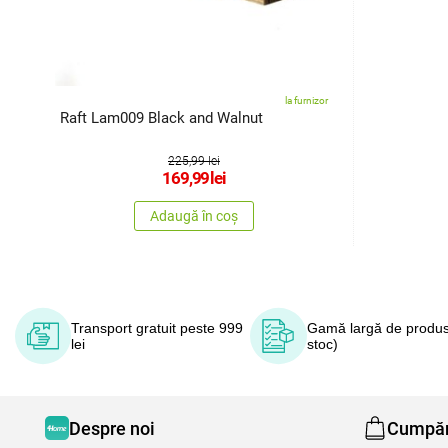
la furnizor
Raft Lam009 Black and Walnut
225,99 lei
169,99
lei
Adaugă în coș
Transport gratuit peste 999
Gamă largă de produs
lei
stoc)
Despre noi
Cumpăr