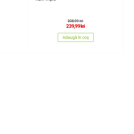
308,99 lei
239,99
lei
Adaugă în coș