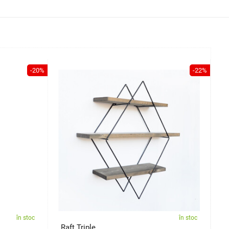
-20%
-22%
în stoc
în stoc
Raft Triple
R