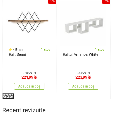
%
-2%
-5%
4,5
în stoc
în stoc
1x
Raft Senni
Raftul Amanos White
225,99 lei
234,99 lei
221,99
lei
223,99
lei
Adaugă în coș
Adaugă în coș
Next
Recent revizuite