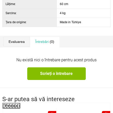
Lăţime:
60 cm
Sarcina:
4 kg
Țara de origine:
Made in Türkiye
Evaluarea
Întrebări
(0)
Nu există nici o întrebare pentru acest produs
Scrieți o întrebare
S-ar putea să vă intereseze
Previous