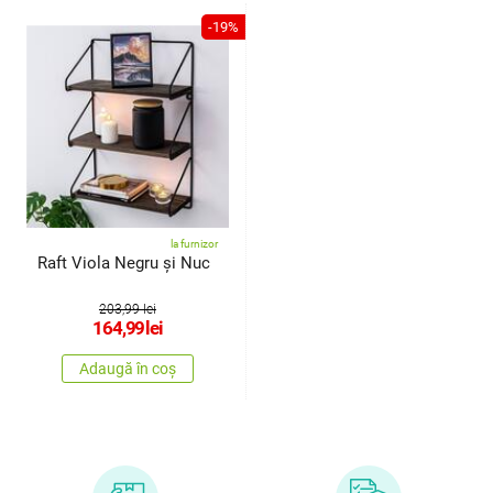
-19%
la furnizor
Raft Viola Negru și Nuc
203,99 lei
164,99
lei
Adaugă în coș