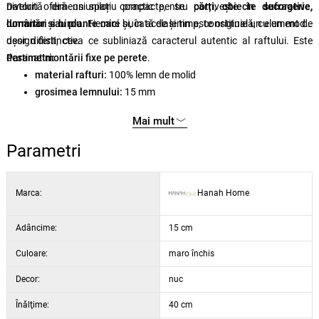
niveluri oferă un spațiu practic pentru
Datorită dimensiunilor compacte, se potrivește în
cărți, obiecte decorative,
sufragerie,
lumânări sau plante mici
dormitor și birou
. Fiecare bucată de lemn este originală, cu un model
și, în același timp, constituie un element de
design distinctiv.
ușor diferit, ceea ce subliniază caracterul autentic al raftului. Este
destinat
Parametri:
montării fixe pe perete
.
material rafturi:
100% lemn de molid
grosimea lemnului:
15 mm
materialul cadrului:
100% metal
Mai mult
grosimea metalului:
6 mm
dimensiunea unui raft:
40 × 14 cm
Parametri
număr de rafturi:
3
dimensiuni totale:
60 × 40 × 15 cm
Marca:
Hanah Home
culoare:
negru / nuc
Adâncime:
15 cm
Culoare:
maro închis
Decor:
nuc
Înălţime:
40 cm