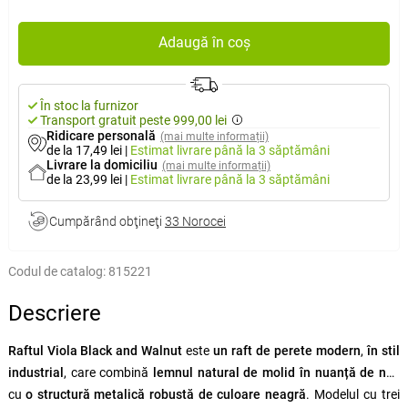
Adaugă în coș
În stoc la furnizor
Transport gratuit peste 999,00 lei
Ridicare personală
(mai multe informații)
de la 17,49 lei
|
Estimat livrare
până la 3 săptămâni
Livrare la domiciliu
(mai multe informații)
de la 23,99 lei
|
Estimat livrare
până la 3 săptămâni
Cumpărând obţineţi
33 Norocei
Codul de catalog:
815221
Descriere
Raftul Viola Black and Walnut
este
un raft de perete modern
,
în stil
industrial
, care combină
lemnul natural de molid în nuanță de nuc
cu
o structură metalică robustă de culoare neagră
. Modelul cu trei