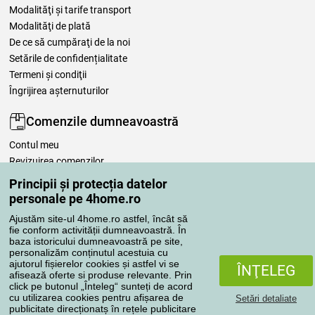
Modalităţi şi tarife transport
Modalităţi de plată
De ce să cumpăraţi de la noi
Setările de confidențialitate
Termeni şi condiţii
Îngrijirea așternuturilor
Comenzile dumneavoastră
Contul meu
Revizuirea comenzilor
Reclamaţii
Principii și protecția datelor
Retragere de la contract
personale pe 4home.ro
Regulile de procesare a recenziilor
Ajustăm site-ul 4home.ro astfel, încât să
fie conform activității dumneavoastră. În
baza istoricului dumneavoastră pe site,
Metode de transport
personalizăm conținutul acestuia cu
ajutorul fișierelor cookies și astfel vi se
ÎNŢELEG
afisează oferte si produse relevante. Prin
click pe butonul „Înteleg“ sunteți de acord
Metode de plată
cu utilizarea cookies pentru afișarea de
Setări detaliate
publicitate direcționatș în rețele publicitare