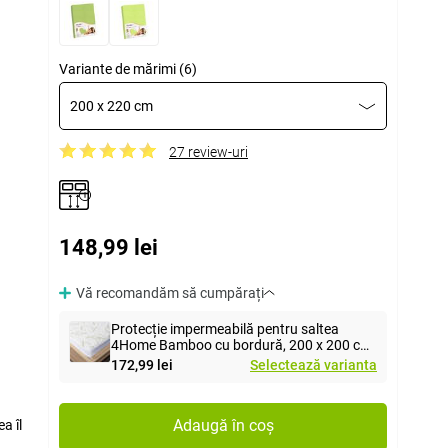
Variante de mărimi (6)
200 x 220 cm
27 review-uri
148,99 lei
Vă recomandăm să cumpărați
Protecție impermeabilă pentru saltea
4Home Bamboo cu bordură, 200 x 200 cm
+ 30 cm
172,99 lei
Selectează varianta
Adaugă în coș
a îl