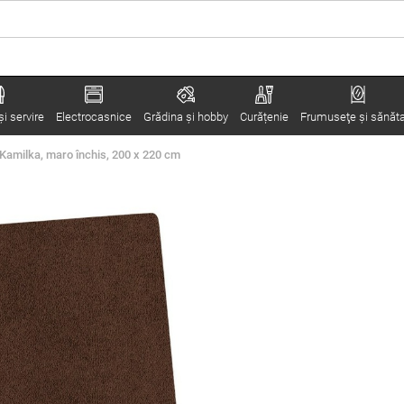
i servire
Electrocasnice
Grădina şi hobby
Curățenie
Frumuseţe şi sănăt
 Kamilka, maro închis, 200 x 220 cm