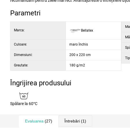
recomandăm pentru zilele mai reci. Avantajul este o întreținere ușoar
Parametri
Mat
Marca:
Bellatex
Mă
Culoare:
maro închis
Sp
Dimensiuni:
200 x 220 cm
Tip
Greutate:
180 g/m2
Îngrijirea produsului
Spălare la 60°C
Evaluarea
(27)
Întrebări
(1)