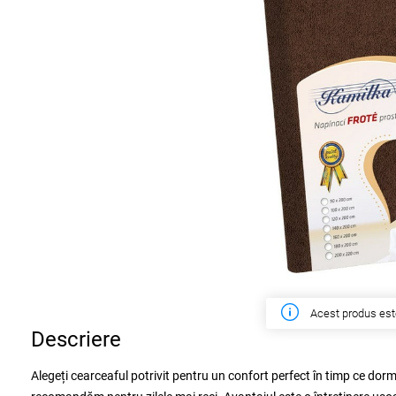
În săptămâna ac
Descriere
Alegeți cearceaful potrivit pentru un confort perfect în timp ce dormiț