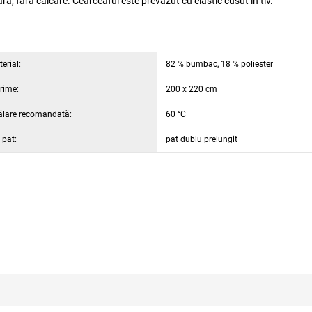
ă, fără călcare. Cearceaful este prevăzut cu elastic cusut în tiv.
erial:
82 % bumbac, 18 % poliester
rime:
200 x 220 cm
ălare recomandată:
60 °C
 pat:
pat dublu prelungit