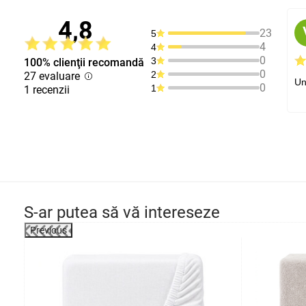
4,8
23
5
4
4
0
3
100% clienţii recomandă
0
2
27 evaluare
Un
0
1
1 recenzii
S-ar putea să vă intereseze
Previous