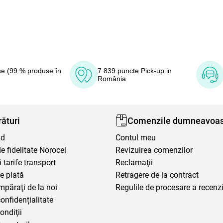
e (99 % produse în
7 839 puncte Pick-up in
România
ături
Comenzile dumneavoas
nd
Contul meu
 fidelitate Norocei
Revizuirea comenzilor
i tarife transport
Reclamaţii
e plată
Retragere de la contract
mpăraţi de la noi
Regulile de procesare a recenzi
confidențialitate
ondiţii