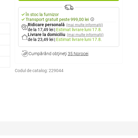
În stoc la furnizor
Transport gratuit peste 999,00 lei
Ridicare personală
(mai multe informații)
de la 17,49 lei
|
Estimat livrare
luni 17.8.
Livrare la domiciliu
(mai multe informații)
de la 23,49 lei
|
Estimat livrare
luni 17.8.
Cumpărând obţineţi
35 Norocei
Codul de catalog:
229044