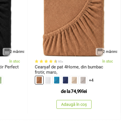
2 mărimi
2 mărimi
în stoc
în stoc
95x
ir Perfect
Cearșaf de pat 4Home, din bumbac
C
frotir, maro,
f
+4
de la
74,99
lei
Adaugă în coș