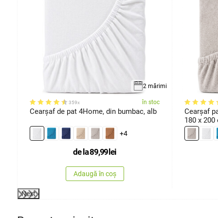
milor
2 mărimi
oc
în stoc
359x
Cearșaf de pat 4Home, din bumbac, alb
Cearșaf pa
180 x 200
+4
de la
89,99
lei
Adaugă în coș
Next