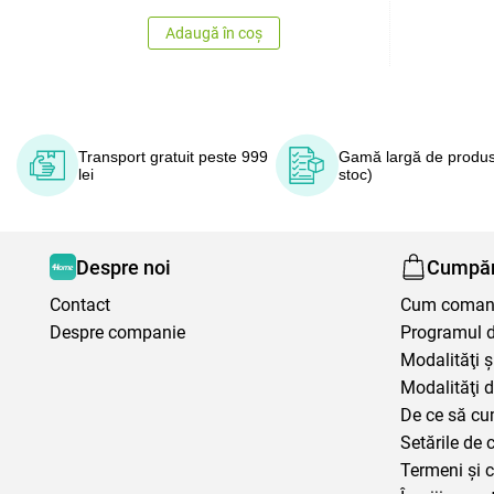
Adaugă în coș
Transport gratuit peste 999
Gamă largă de produs
lei
stoc)
Despre noi
Cumpăr
Contact
Cum coma
Despre companie
Programul de
Modalităţi ş
Modalităţi d
De ce să cu
Setările de 
Termeni şi c