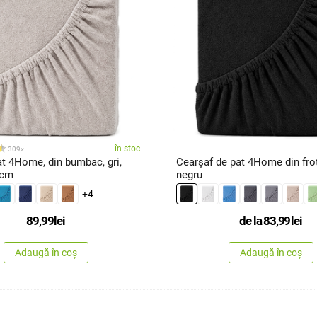
în stoc
309x
t 4Home, din bumbac, gri,
Cearșaf de pat 4Home din frot
 cm
negru
+4
89,99
lei
de la
83,99
lei
Adaugă în coș
Adaugă în coș