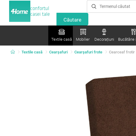
confortul
casei tale
Textile casă
Mobilier
Decorațiuni
Bucătărie ș
Textile casă
Cearșafuri
Cearșafuri frote
Cearceaf frotir