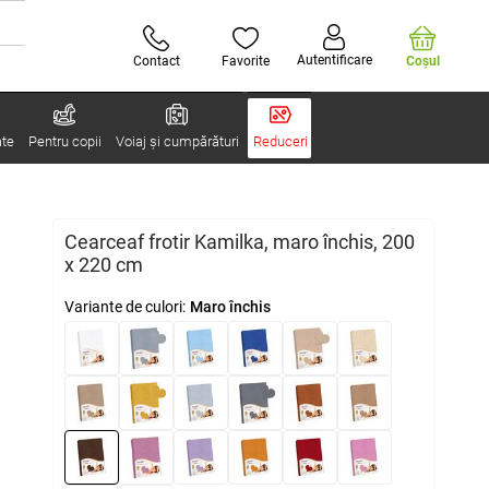
Autentificare
Contact
Favorite
Coşul
ate
Pentru copii
Voiaj și cumpărături
Reduceri
Cearceaf frotir Kamilka, maro închis, 200
x 220 cm
Variante de culori:
Maro închis