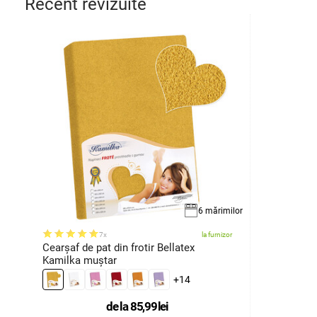
Recent revizuite
6 mărimilor
7x
la furnizor
Cearșaf de pat din frotir Bellatex
Kamilka muștar
+14
de la
85,99
lei