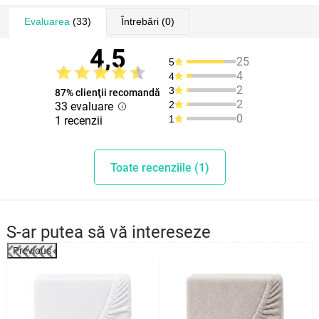
Evaluarea
(33)
Întrebări
(0)
4,5
25
5
4
4
2
3
87% clienţii recomandă
2
2
33 evaluare
0
1
1 recenzii
Toate recenziile (1)
S-ar putea să vă intereseze
Previous