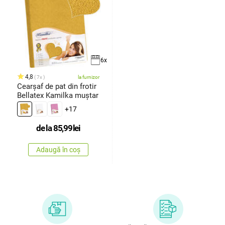
6x
4,8
7x
la furnizor
Cearșaf de pat din frotir
Bellatex Kamilka muștar
+17
de la
85,99
lei
Adaugă în coș