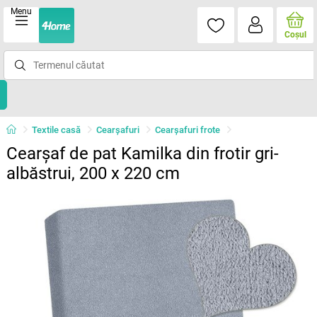
Menu
Coşul
Textile casă
Cearșafuri
Cearșafuri frote
Cearșaf de pat Kamilka din frotir gri-
albăstrui, 200 x 220 cm