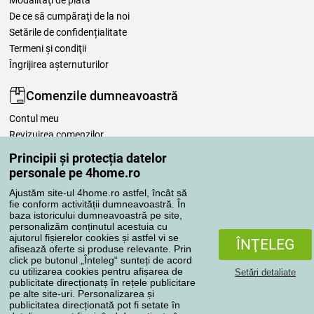
Modalităţi de plată
De ce să cumpăraţi de la noi
Setările de confidențialitate
Termeni şi condiţii
Îngrijirea așternuturilor
Comenzile dumneavoastră
Contul meu
Revizuirea comenzilor
Reclamaţii
Principii și protecția datelor
Retragere de la contract
personale pe 4home.ro
Regulile de procesare a recenziilor
Ajustăm site-ul 4home.ro astfel, încât să
fie conform activității dumneavoastră. În
baza istoricului dumneavoastră pe site,
Metode de transport
personalizăm conținutul acestuia cu
ajutorul fișierelor cookies și astfel vi se
ÎNŢELEG
afisează oferte si produse relevante. Prin
click pe butonul „Înteleg“ sunteți de acord
Metode de plată
cu utilizarea cookies pentru afișarea de
Setări detaliate
publicitate direcționatș în rețele publicitare
pe alte site-uri. Personalizarea și
publicitatea direcționată pot fi setate în