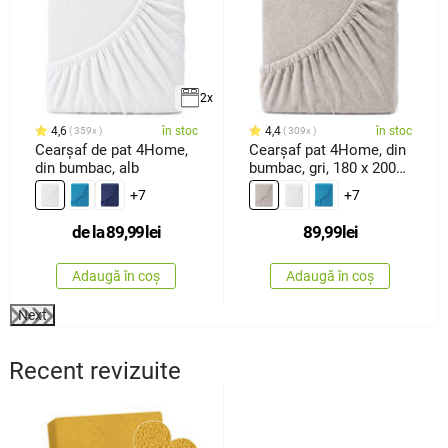
2x
4,6
în stoc
4,4
în stoc
359x
309x
Cearșaf de pat 4Home,
Cearșaf pat 4Home, din
din bumbac, alb
bumbac, gri, 180 x 200
cm
+7
+7
de la
89,99
lei
89,99
lei
Adaugă în coș
Adaugă în coș
Next
Recent revizuite