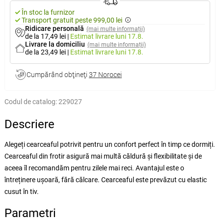
În stoc la furnizor
Transport gratuit peste 999,00 lei
Ridicare personală
(mai multe informații)
de la 17,49 lei
|
Estimat livrare
luni 17.8.
Livrare la domiciliu
(mai multe informații)
de la 23,49 lei
|
Estimat livrare
luni 17.8.
Cumpărând obţineţi
37 Norocei
Codul de catalog:
229027
Descriere
Alegeți cearceaful potrivit pentru un confort perfect în timp ce dormiți.
Cearceaful din frotir asigură mai multă căldură și flexibilitate și de
aceea îl recomandăm pentru zilele mai reci. Avantajul este o
întreținere ușoară, fără călcare. Cearceaful este prevăzut cu elastic
cusut în tiv.
Parametri