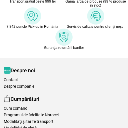
Transport gratuit peste 999 lei
Gamă largă de produse (99 % produse
în stoc)
7 842 puncte Pick-up in România
Servis de calitate pentru clienţii noştri
Garanţia returnării banilor
Despre noi
Contact
Despre companie
Cumpărături
Cum comand
Programul de fidelitate Norocei
Modalităţi şi tarife transport