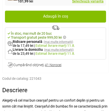
101,99 lei
Selectează varianta
Adaugă în coș
În stoc, mai mult de 20 buc
Transport gratuit peste 999,00 lei
Ridicare personală
(mai multe informații)
de la 17,49 lei
|
Estimat livrare
marți 11.8.
Livrare la domiciliu
(mai multe informații)
de la 23,49 lei
|
Estimat livrare
marți 11.8.
Cumpărând obţineţi
41 Norocei
Codul de catalog:
221043
Descriere
Alegeţi-vă cel mai bun cearşaf pentru un confort deplin şi pentru un
somn cât mai liniştit. Cearşaful din bumbac fin se caracterizează prin