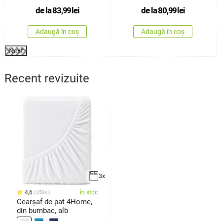
de la
83,99
lei
de la
80,99
lei
Adaugă în coș
Adaugă în coș
Next
Recent revizuite
3x
4,6
în stoc
359x
Cearșaf de pat 4Home,
din bumbac, alb