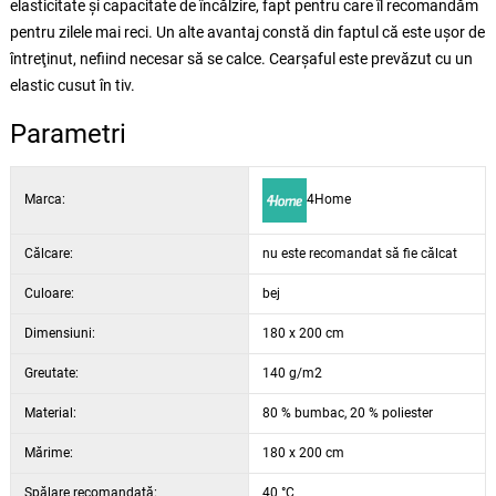
elasticitate şi capacitate de încălzire, fapt pentru care îl recomandăm
pentru zilele mai reci. Un alte avantaj constă din faptul că este uşor de
întreţinut, nefiind necesar să se calce. Cearşaful este prevăzut cu un
elastic cusut în tiv.
Parametri
Marca:
4Home
Călcare:
nu este recomandat să fie călcat
Culoare:
bej
Dimensiuni:
180 x 200 cm
Greutate:
140 g/m2
Material:
80 % bumbac, 20 % poliester
Mărime:
180 x 200 cm
Spălare recomandată:
40 °C