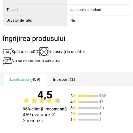
Tip pat:
pat dublu standard
Uscător de rufe:
Nu
Îngrijirea produsului
Spălare la 40°C
Nu uscați în uscător
Nu se recomandă călcarea
Evaluarea
(459)
Întrebări
(1)
4,5
338
5
91
4
25
3
96% clienţii recomandă
3
2
459 evaluare
2
1
2 recenzii