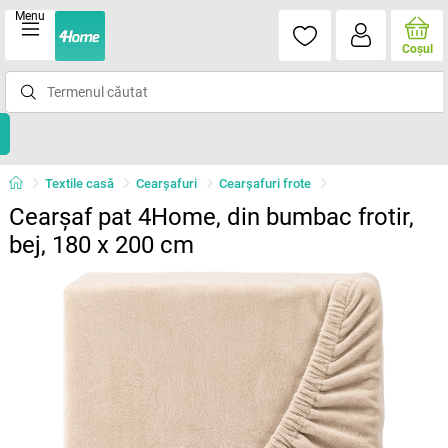
Menu
Coşul
Textile casă
Cearșafuri
Cearșafuri frote
Cearșaf pat 4Home, din bumbac frotir,
bej, 180 x 200 cm