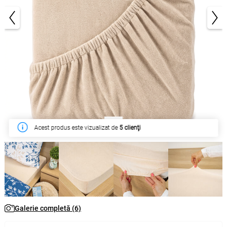
1/6
În săptămâna acesta a fost cumpărat de
62 clienţi
Galerie completă (6)