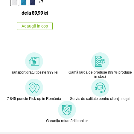
+7
de la
89,99
lei
Adaugă în coș
Transport gratuit peste 999 lei
Gamă largă de produse (99 % produse
în stoc)
7 845 puncte Pick-up in România
Servis de calitate pentru clienţii noştri
Garanţia returnării banilor