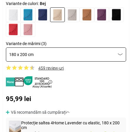
Variante de culori:
Bej
Variante de mărimi (3)
180 x 200 cm
459 review-uri
STANDARD
100
2015OK0932
Alcoy (Alicante)
95,99 lei
Vă recomandăm să cumpărați
Protecție saltea 4Home Lavender cu elastic, 180 x 200
cm