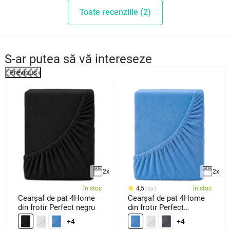
Toate recenziile (2)
S-ar putea să vă intereseze
Previous
2x
2x
în stoc
4,5
în stoc
2x
Cearșaf de pat 4Home
Cearșaf de pat 4Home
din frotir Perfect negru
din frotir Perfect
albastru
+4
+4