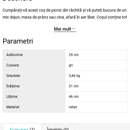
Cumpărați-vă acest coș de picnic din răchită și vă puteți bucura de un
mic dejun, masa de prânz sau cina, afară în aer liber. Coșul conține tot
de ce aveți nevoie pentru un picnic în natură. Bucurați-vă de aceste
Mai mult
clipe minunate împreună cu prietenii sau familia.
Parametri
Închiderea coșului se face cu o cataramă cu încuietoare pivotantă
(husa termo se închide cu fermoar).
Adâncime:
29 cm
Culoare:
gri
Coșul conține:
husă frigorifică
Greutate:
3,46 kg
set tacâmuri (4 cuțite, linguri și furculițe)
Înălţime:
31 cm
solniță
piperniță
Lăţime:
46 cm
tirbușon
Material:
ratan
4x farfurie din ceramică cu diametru de 18 cm
4x pahare de vin cu volum de 100 ml
Evaluarea
(7)
Întrebări
(0)