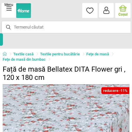
Menu
Coşul
Textile casă
Textile pentru bucătărie
Feţe de masă
Feţe de masă din bumbac
Față de masă Bellatex DITA Flower gri ,
120 x 180 cm
reducere -11%