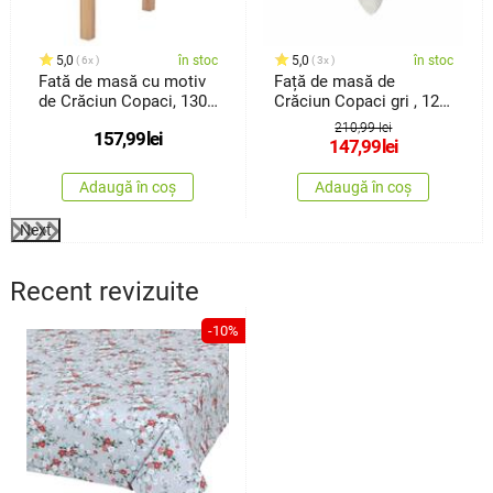
5,0
în stoc
5,0
în stoc
6x
3x
Fată de masă cu motiv
Față de masă de
de Crăciun Copaci, 130
Crăciun Copaci gri , 120
x 220cm
x 140 cm
210,99 lei
157,99
lei
147,99
lei
Adaugă în coș
Adaugă în coș
Next
Recent revizuite
-10%