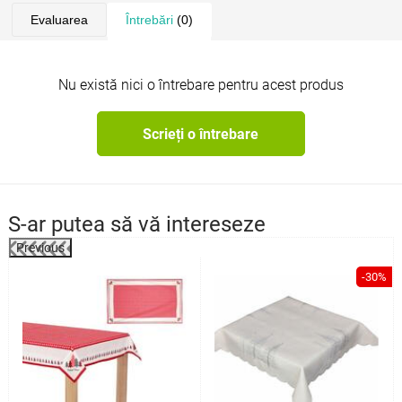
Evaluarea
Întrebări
(0)
Nu există nici o întrebare pentru acest produs
Scrieți o întrebare
S-ar putea să vă intereseze
Previous
%
-30%