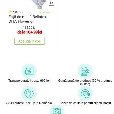
6x
5,0
3x
la furnizor
Față de masă Bellatex
DITA Flower gri ,
116,99 lei
de la
104,99
lei
Adaugă în coș
Transport gratuit peste 999 lei
Gamă largă de produse (99 % produse
în stoc)
7 839 puncte Pick-up in România
Servis de calitate pentru clienţii noştri