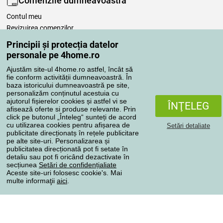
Comenzile dumneavoastră
Contul meu
Revizuirea comenzilor
Reclamaţii
Principii și protecția datelor
Retragere de la contract
personale pe 4home.ro
Regulile de procesare a recenziilor
Ajustăm site-ul 4home.ro astfel, încât să
fie conform activității dumneavoastră. În
baza istoricului dumneavoastră pe site,
Metode de transport
personalizăm conținutul acestuia cu
ajutorul fișierelor cookies și astfel vi se
ÎNŢELEG
afisează oferte si produse relevante. Prin
click pe butonul „Înteleg“ sunteți de acord
Metode de plată
cu utilizarea cookies pentru afișarea de
Setări detaliate
publicitate direcționatș în rețele publicitare
pe alte site-uri. Personalizarea și
publicitatea direcționată pot fi setate în
detaliu sau pot fi oricând dezactivate în
Magazin de încredere
secțiunea
Setări de confidențialiate
Aceste site-uri folosesc cookie's. Mai
multe informaţii
aici
.
Protecţia datelor cu caracter personal