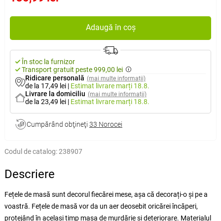
Adaugă în coș
În stoc la furnizor
Transport gratuit peste 999,00 lei
Ridicare personală
(mai multe informații)
de la 17,49 lei
|
Estimat livrare
marți 18.8.
Livrare la domiciliu
(mai multe informații)
de la 23,49 lei
|
Estimat livrare
marți 18.8.
Cumpărând obţineţi
33 Norocei
Codul de catalog:
238907
Descriere
Fețele de masă sunt decorul fiecărei mese, așa că decorați-o și pe a
voastră. Fețele de masă vor da un aer deosebit oricărei încăperi,
protejând în același timp masa de murdărie și deteriorare. Materialul