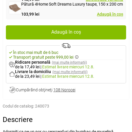
Pătură 4Home Soft Dreams Luxury taupe, 150 x 200 cm
103,99 lei
Adaugă în coș
Adaugă în coș
În stoc mai mult de 6 buc
Transport gratuit peste 999,00 lei
Ridicare personală
(mai multe informații)
de la 17,49 lei
|
Estimat livrare
miercuri 12.8.
Livrare la domiciliu
(mai multe informații)
de la 23,49 lei
|
Estimat livrare
miercuri 12.8.
Cumpărând obţineţi
108 Norocei
Codul de catalog:
240073
Descriere
Adormiți ca pe un nor cu cearceafuri din bumbac de muselină.