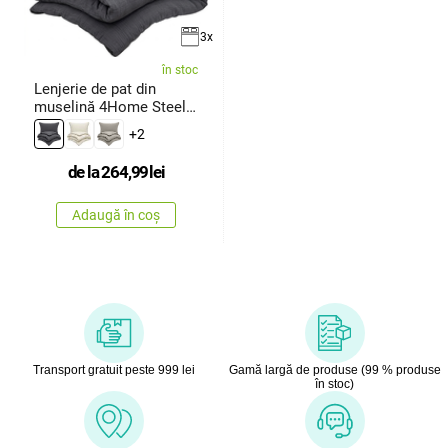
3x
în stoc
Lenjerie de pat din
muselină 4Home Steel,
135 x
+2
de la
264,99
lei
Adaugă în coș
Transport gratuit peste 999 lei
Gamă largă de produse (99 % produse
în stoc)