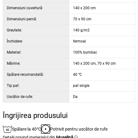
Dimensiuni cuvertură:
140 x 200 cm
Dimensiuni pernă:
70 x 90 cm
Greutate:
140 g/m2
Închidere:
fermoal
Material:
100% bumbac
Mărime:
140 x 200 cm, 70 x 90 cm
Spălare recomandată:
40 °C
Tip pat:
pat single
Uscător de rufe:
Da
Îngrijirea produsului
Spălare la 40°C
Potrivit pentru uscător de rufe
Detalii privind materialul din
Muselină