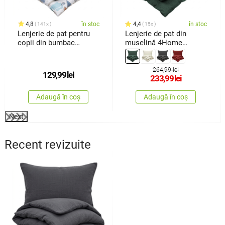
4,8
în stoc
4,4
în stoc
141x
15x
Lenjerie de pat pentru
Lenjerie de pat din
copii din bumbac
muselină 4Home
4Home Happy train, 140
Esmerald, 140 x 200 cm,
x 200 cm, 70 x 90 cm
70 x 90 cm
264,99 lei
129,99
lei
233,99
lei
Adaugă în coș
Adaugă în coș
Next
Recent revizuite