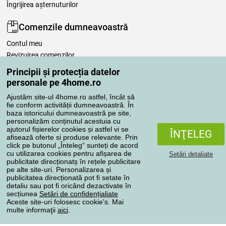
Îngrijirea așternuturilor
Comenzile dumneavoastră
Contul meu
Revizuirea comenzilor
Reclamaţii
Principii și protecția datelor
Retragere de la contract
personale pe 4home.ro
Regulile de procesare a recenziilor
Ajustăm site-ul 4home.ro astfel, încât să
fie conform activității dumneavoastră. În
baza istoricului dumneavoastră pe site,
Metode de transport
personalizăm conținutul acestuia cu
ajutorul fișierelor cookies și astfel vi se
ÎNŢELEG
afisează oferte si produse relevante. Prin
click pe butonul „Înteleg“ sunteți de acord
Metode de plată
cu utilizarea cookies pentru afișarea de
Setări detaliate
publicitate direcționatș în rețele publicitare
pe alte site-uri. Personalizarea și
publicitatea direcționată pot fi setate în
detaliu sau pot fi oricând dezactivate în
Magazin de încredere
secțiunea
Setări de confidențialiate
Aceste site-uri folosesc cookie's. Mai
multe informaţii
aici
.