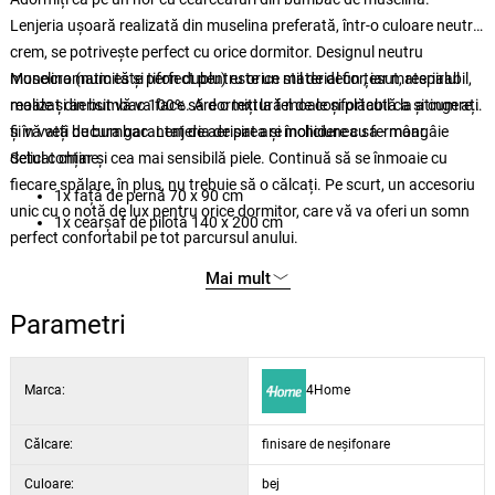
Lenjeria ușoară realizată din muselina preferată, într-o culoare neutră
crem, se potrivește perfect cu orice dormitor. Designul neutru
monocromatic este perfect pentru orice stil de decor, iar materialul
Muselina (numită și tifon dublu) este un material fin țesut, respirabil,
moale și aerisit vă va face să dormiți la fel de confortabil ca și cum ați
realizat din bumbac 100%. Are o textură moale și plăcută la atingere
fi în vată de bumbac. Lenjeria de pat are închidere cu fermoar.
și vă veți bucura garantat de aerisirea și moliciunea sa - mângâie
delicat chiar și cea mai sensibilă piele. Continuă să se înmoaie cu
Setul conține:
fiecare spălare, în plus, nu trebuie să o călcați. Pe scurt, un accesoriu
1x față de pernă 70 x 90 cm
unic cu o notă de lux pentru orice dormitor, care vă va oferi un somn
1x cearșaf de pilotă 140 x 200 cm
perfect confortabil pe tot parcursul anului.
Mai mult
Parametri
Marca:
4Home
Călcare:
finisare de neșifonare
Culoare:
bej