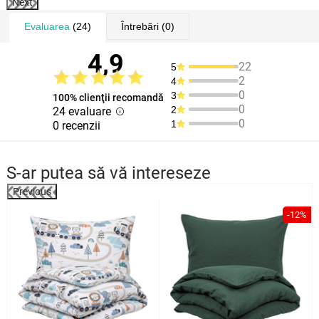
Next
Evaluarea
(24)
Întrebări
(0)
4,9
22
5
2
4
0
3
100% clienţii recomandă
0
2
24 evaluare
0
1
0 recenzii
S-ar putea să vă intereseze
Previous
%
-12%