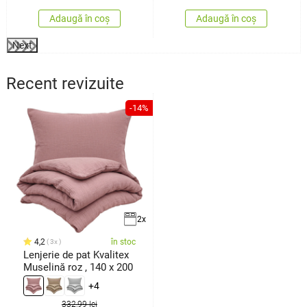
Adaugă în coș
Adaugă în coș
Next
Recent revizuite
-14%
2x
4,2
în stoc
3x
Lenjerie de pat Kvalitex
Muselină roz , 140 x 200
+4
332,99 lei