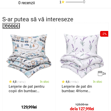
0
1
0 recenzii
S-ar putea să vă intereseze
Previous
%
-2%
2x
4,8
în stoc
4,6
în stoc
141x
115x
Lenjerie de pat pentru
Lenjerie de pat din
copii din bumbac
bumbac 4Home
4Home Happy train, 140
Lavender, 140 x
x 200 cm, 70 x 90 cm
129,99 lei
129,99
lei
de la
127,99
lei