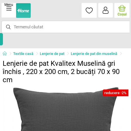
Menu
Coşul
Textile casă
Lenjerie de pat
Lenjerie de pat din muselină
Lenjerie de pat Kvalitex Muselină gri
închis , 220 x 200 cm, 2 bucăți 70 x 90
cm
reducere -2%