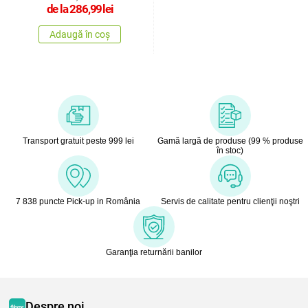
de la
286,99
lei
Adaugă în coș
Transport gratuit peste 999 lei
Gamă largă de produse (99 % produse
în stoc)
7 838 puncte Pick-up in România
Servis de calitate pentru clienţii noştri
Garanţia returnării banilor
Despre noi