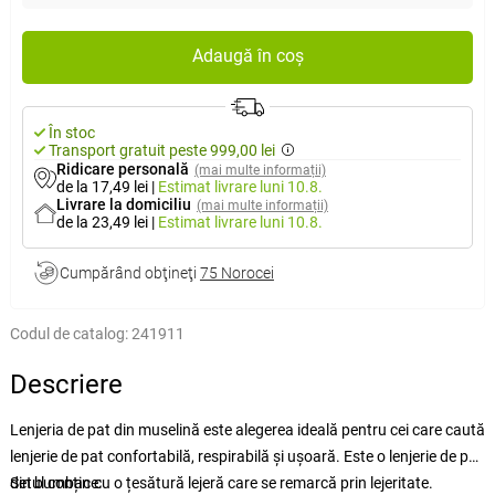
Adaugă în coș
În stoc
Transport gratuit peste 999,00 lei
Ridicare personală
(mai multe informații)
de la 17,49 lei
|
Estimat livrare
luni 10.8.
Livrare la domiciliu
(mai multe informații)
de la 23,49 lei
|
Estimat livrare
luni 10.8.
Cumpărând obţineţi
75 Norocei
Codul de catalog:
241911
Descriere
Lenjeria de pat din muselină este alegerea ideală pentru cei care caută
lenjerie de pat confortabilă, respirabilă și ușoară. Este o lenjerie de pat
din bumbac cu o țesătură lejeră care se remarcă prin lejeritate.
Setul conține: