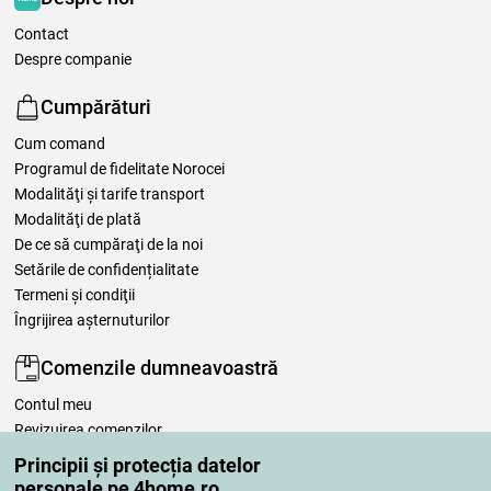
Contact
Despre companie
Cumpărături
Cum comand
Programul de fidelitate Norocei
Modalităţi şi tarife transport
Modalităţi de plată
De ce să cumpăraţi de la noi
Setările de confidențialitate
Termeni şi condiţii
Îngrijirea așternuturilor
Comenzile dumneavoastră
Contul meu
Revizuirea comenzilor
Reclamaţii
Principii și protecția datelor
Retragere de la contract
personale pe 4home.ro