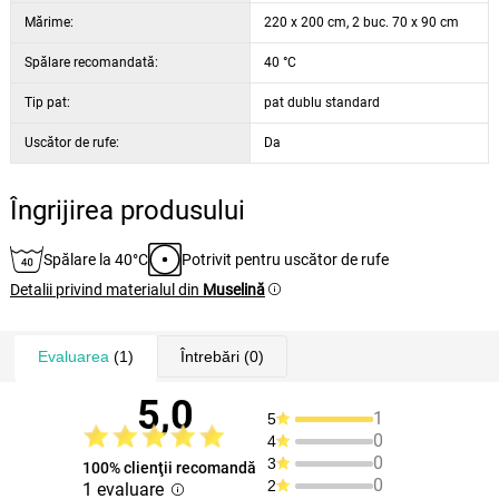
Mărime:
220 x 200 cm, 2 buc. 70 x 90 cm
Spălare recomandată:
40 °C
Tip pat:
pat dublu standard
Uscător de rufe:
Da
Îngrijirea produsului
Spălare la 40°C
Potrivit pentru uscător de rufe
Detalii privind materialul din
Muselină
Evaluarea
(1)
Întrebări
(0)
5,0
1
5
0
4
0
3
100% clienţii recomandă
0
2
1 evaluare