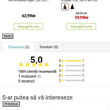
6LED-uri, cu baterii,
temporizator
84,99 lei
62,99
lei
59,99
lei
Adaugă în coș
Adaugă în coș
Next
Evaluarea
(1)
Întrebări
(0)
5,0
1
5
0
4
0
3
100% clienţii recomandă
0
2
1 evaluare
0
1
0 recenzii
S-ar putea să vă intereseze
Previous