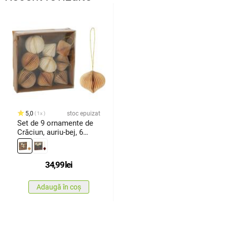
5,0
stoc epuizat
1x
Set de 9 ornamente de
Crăciun, auriu-bej, 6
cm,fagure de miere
34,99
lei
Adaugă în coș