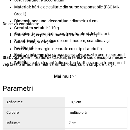
Setul conține:
9 decorațiuni
Material:
hârtie de calitate din surse responsabile (FSC Mix
Credit)
Dimensiunea unei decorațiuni:
diametru 6 cm
De ce vă vor plăcea:
Greutatea setului:
110 g
Combinație rafinată de nuanțe naturale și detalii aurii.
Forme:
bile, cepe și diamante (3 forme diferite)
Se potrivește perfect cu decorul modern, scandinav și
Culori:
roșu, verde, alb
tradițional.
Decorațiuni:
margini decorate cu sclipici auriu fin
Reutilizabile – se pliază ușor și se pot depozita pentru sezonul
Șnururi de agățare:
aurii, gata de agățat
Sfat:
Agățați-le în bradul de Crăciun, la ferestre sau deasupra mesei –
următor.
Ambalaj:
cutie elegantă din carton kraft cu capac transparent
veți crea o atmosferă festivă armonioasă, cu un strop de lux și
din PET
natură.
Mai mult
Dimensiuni ambalaj:
190 × 185 × 70 mm
Parametri
Adâncime:
18,5 cm
Culoare:
multicoloră
Înălţime:
7 cm