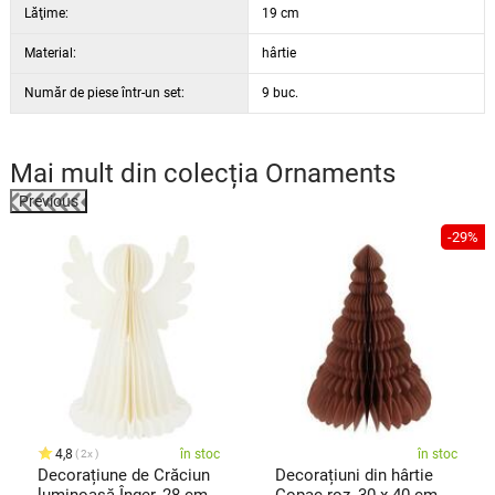
Lăţime:
19 cm
Material:
hârtie
Număr de piese într-un set:
9 buc.
Mai mult din colecția
Ornaments
Previous
%
-29%
4,8
în stoc
în stoc
2x
Decorațiune de Crăciun
Decorațiuni din hârtie
luminoasă Înger, 28 cm,
Copac roz, 30 x 40 cm