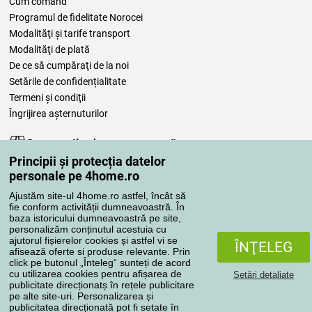
Cum comand
Programul de fidelitate Norocei
Modalităţi şi tarife transport
Modalităţi de plată
De ce să cumpăraţi de la noi
Setările de confidențialitate
Termeni şi condiţii
Îngrijirea așternuturilor
Comenzile dumneavoastră
Principii și protecția datelor
Contul meu
personale pe 4home.ro
Revizuirea comenzilor
Ajustăm site-ul 4home.ro astfel, încât să
Reclamaţii
fie conform activității dumneavoastră. În
Retragere de la contract
baza istoricului dumneavoastră pe site,
personalizăm conținutul acestuia cu
Regulile de procesare a recenziilor
ajutorul fișierelor cookies și astfel vi se
ÎNŢELEG
afisează oferte si produse relevante. Prin
click pe butonul „Înteleg“ sunteți de acord
Metode de transport
cu utilizarea cookies pentru afișarea de
Setări detaliate
publicitate direcționatș în rețele publicitare
pe alte site-uri. Personalizarea și
publicitatea direcționată pot fi setate în