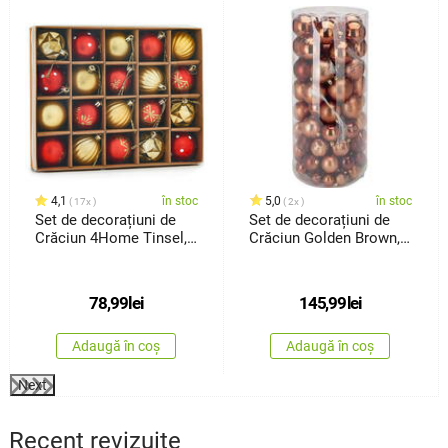
4,1
în stoc
5,0
în stoc
17x
2x
Set de decorațiuni de
Set de decorațiuni de
Crăciun 4Home Tinsel,
Crăciun Golden Brown,
20 buc
100bucăți, plastic
78,99
lei
145,99
lei
Adaugă în coș
Adaugă în coș
Next
Recent revizuite