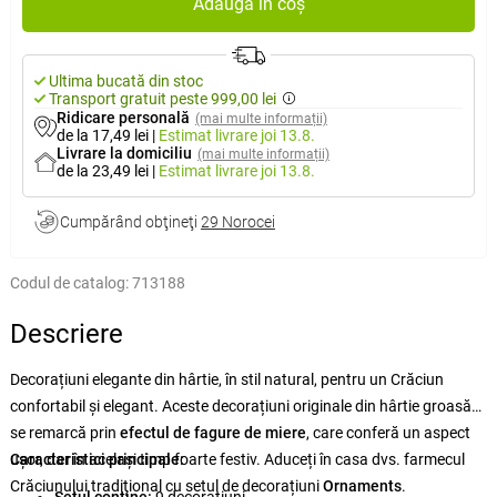
Adaugă în coș
Ultima bucată din stoc
Transport gratuit peste 999,00 lei
Ridicare personală
(mai multe informații)
de la 17,49 lei
|
Estimat livrare
joi 13.8.
Livrare la domiciliu
(mai multe informații)
de la 23,49 lei
|
Estimat livrare
joi 13.8.
Cumpărând obţineţi
29 Norocei
Codul de catalog:
713188
Descriere
Decorațiuni elegante din hârtie, în stil natural, pentru un Crăciun
confortabil și elegant. Aceste decorațiuni originale din hârtie groasă
se remarcă prin
efectul
de fagure de miere
, care conferă un aspect
ușor, dar în același timp foarte festiv. Aduceți în casa dvs. farmecul
Caracteristici principale:
Crăciunului tradițional cu setul de decorațiuni
Ornaments
.