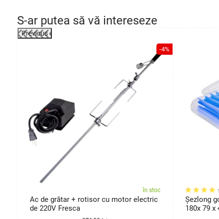
S-ar putea să vă intereseze
Previous
-23%
-4%
oc
în stoc
de
Ac de grătar + rotisor cu motor electric
Șezlong go
de 220V Fresca
180x 79 x