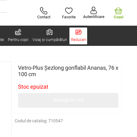
Autentificare
Contact
Favorite
Coşul
ate
Pentru copii
Voiaj și cumpărături
Reduceri
Vetro-Plus Șezlong gonflabil Ananas, 76 x
100 cm
Stoc epuizat
Adaugă în coș
Codul de catalog:
710547