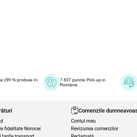
e (99 % produse în
7 837 puncte Pick-up in
România
ături
Comenzile dumneavoas
nd
Contul meu
 fidelitate Norocei
Revizuirea comenzilor
i tarife transport
Reclamaţii