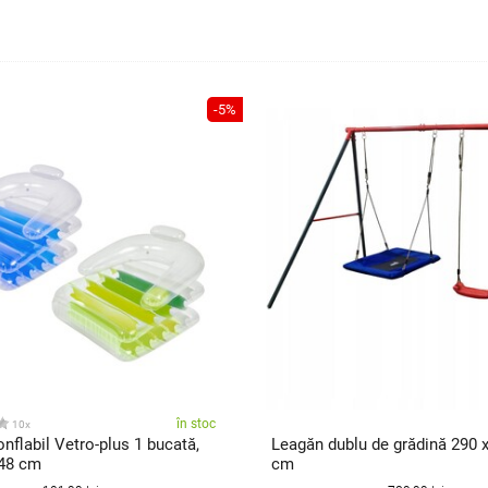
-5%
în stoc
10x
nflabil Vetro-plus 1 bucată,
Leagăn dublu de grădină 290 x
 48 cm
cm