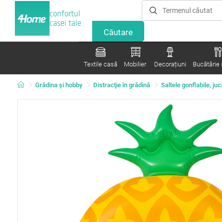
confortul
casei tale
Textile casă
Mobilier
Decorațiuni
Bucătărie ș
Grădina şi hobby
Distracţie în grădină
Saltele gonflabile, juc