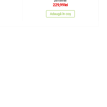
297,99 lei
229,99
lei
Adaugă în coș