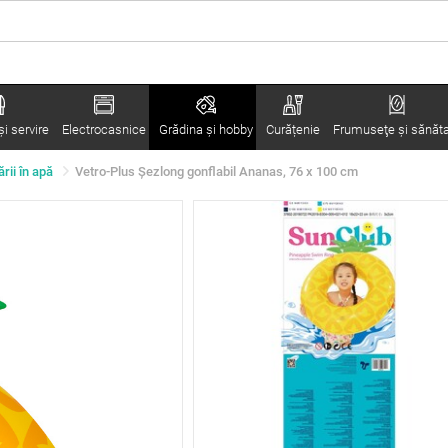
i servire
Electrocasnice
Grădina şi hobby
Curățenie
Frumuseţe şi sănăt
ării în apă
Vetro-Plus Șezlong gonflabil Ananas, 76 x 100 cm