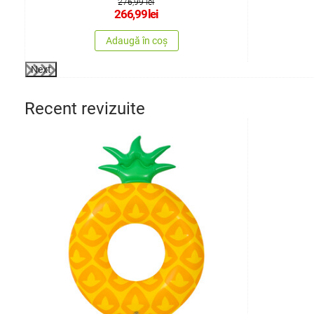
276,99 lei
266,99
lei
Adaugă în coș
Next
Recent revizuite