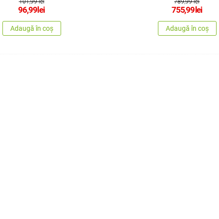
101,99 lei
789,99 lei
96,99
lei
755,99
lei
Adaugă în coș
Adaugă în coș