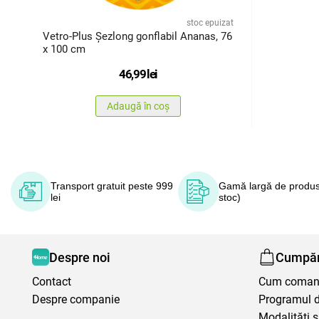
stoc epuizat
Vetro-Plus Șezlong gonflabil Ananas, 76
x 100 cm
46,99
lei
Adaugă în coș
Transport gratuit peste 999
Gamă largă de produs
lei
stoc)
Despre noi
Cumpăr
Contact
Cum coma
Despre companie
Programul de
Modalităţi ş