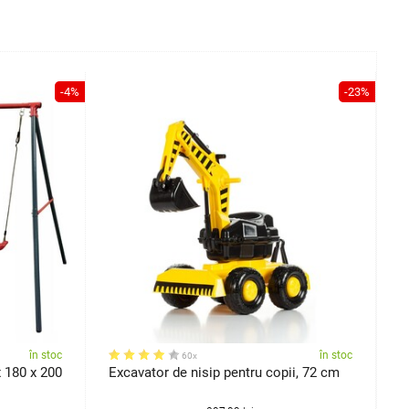
-4%
-23%
în stoc
în stoc
60x
 180 x 200
Excavator de nisip pentru copii, 72 cm
V
c