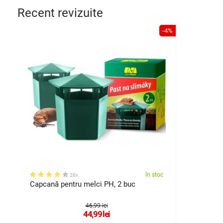
Recent revizuite
-4%
în stoc
28x
Capcană pentru melci PH, 2 buc
46,99 lei
44,99
lei