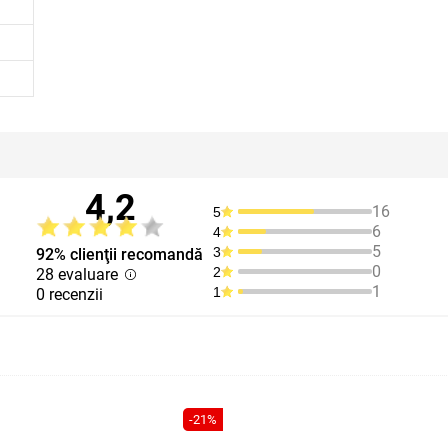
4,2
16
5
6
4
5
3
92% clienţii recomandă
0
2
28 evaluare
1
1
0 recenzii
-21%