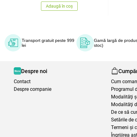
Adaugă în coș
Transport gratuit peste 999
Gamă largă de produs
lei
stoc)
Despre noi
Cumpăr
Contact
Cum coma
Despre companie
Programul de
Modalităţi ş
Modalităţi d
De ce să cu
Setările de 
Termeni şi c
Îngrijirea aș