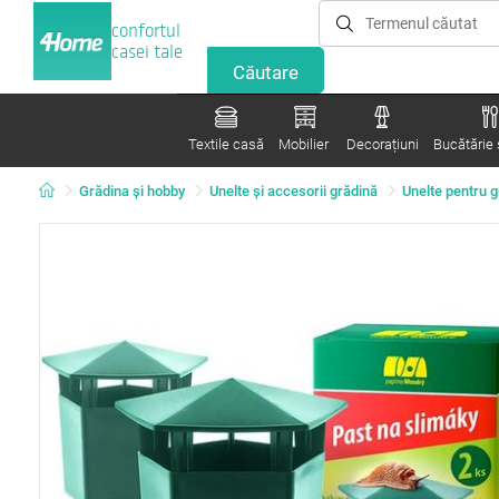
confortul
casei tale
Textile casă
Mobilier
Decorațiuni
Bucătărie ș
Grădina şi hobby
Unelte şi accesorii grădină
Unelte pentru 