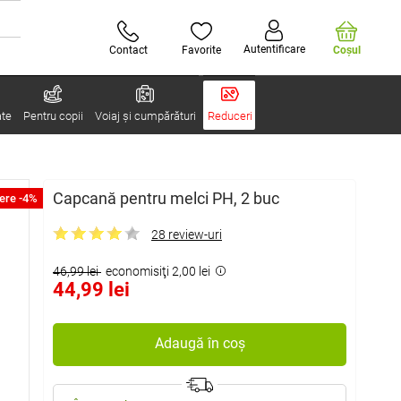
Autentificare
Contact
Favorite
Coşul
ate
Pentru copii
Voiaj și cumpărături
Reduceri
Capcană pentru melci PH, 2 buc
ere -4%
28 review-uri
46,99 lei
economisiţi 2,00 lei
44,99 lei
Adaugă în coș