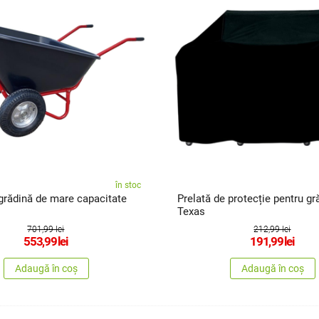
în stoc
grădină de mare capacitate
Prelată de protecție pentru gr
Texas
701,99 lei
212,99 lei
553,99
lei
191,99
lei
Adaugă în coș
Adaugă în coș