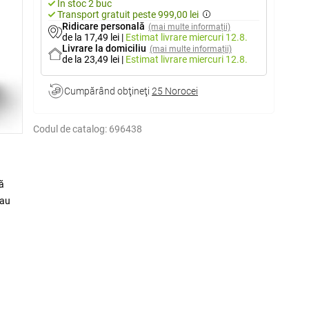
În stoc 2 buc
Transport gratuit peste 999,00 lei
Ridicare personală
(mai multe informații)
de la 17,49 lei
|
Estimat livrare
miercuri 12.8.
Livrare la domiciliu
(mai multe informații)
de la 23,49 lei
|
Estimat livrare
miercuri 12.8.
Cumpărând obţineţi
25 Norocei
Codul de catalog:
696438
ă
sau