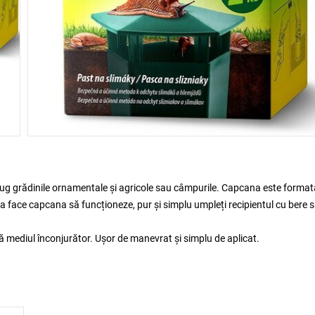
trug grădinile ornamentale și agricole sau câmpurile. Capcana este format
u a face capcana să funcționeze, pur și simplu umpleți recipientul cu bere 
 mediul înconjurător. Ușor de manevrat și simplu de aplicat.