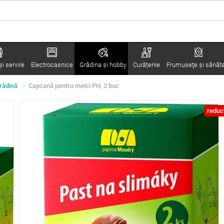
i servire
Electrocasnice
Grădina şi hobby
Curățenie
Frumuseţe şi sănăt
grădină
Capcană pentru melci PH, 2 buc
reduc