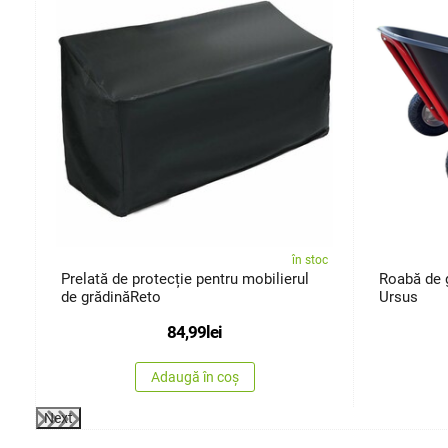
oc
în stoc
Prelată de protecție pentru mobilierul
Roabă de 
de grădinăReto
Ursus
84,99
lei
Adaugă în coș
Next