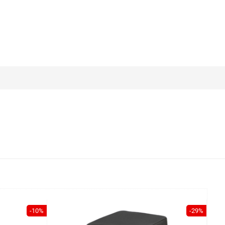
-10%
-29%