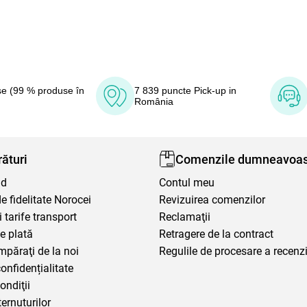
e (99 % produse în
7 839 puncte Pick-up in
România
ături
Comenzile dumneavoas
nd
Contul meu
 fidelitate Norocei
Revizuirea comenzilor
i tarife transport
Reclamaţii
e plată
Retragere de la contract
mpăraţi de la noi
Regulile de procesare a recenzi
confidențialitate
ondiţii
ternuturilor