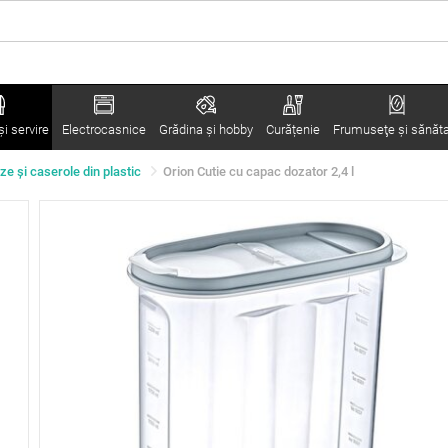
i servire
Electrocasnice
Grădina şi hobby
Curățenie
Frumuseţe şi sănăt
ze şi caserole din plastic
Orion Cutie cu capac dozator 2,4 l