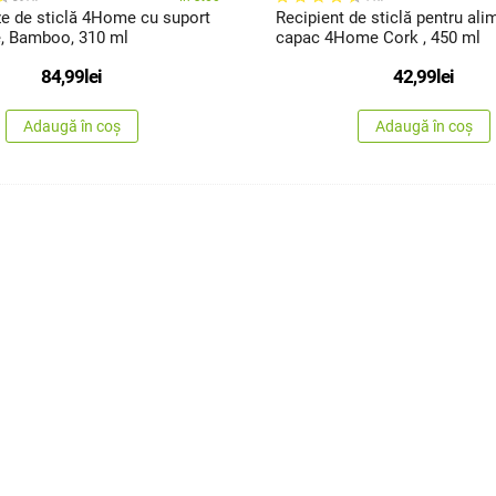
ze de sticlă 4Home cu suport
Recipient de sticlă pentru ali
țe, Bamboo, 310 ml
capac 4Home Cork , 450 ml
84,99
lei
42,99
lei
Adaugă în coș
Adaugă în coș