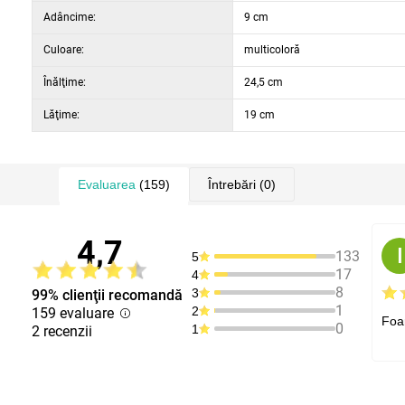
Adâncime:
9 cm
Culoare:
multicoloră
Înălţime:
24,5 cm
Lăţime:
19 cm
Evaluarea
(159)
Întrebări
(0)
4,7
I
133
5
17
4
8
3
99% clienţii recomandă
1
2
159 evaluare
Foar
0
1
2 recenzii