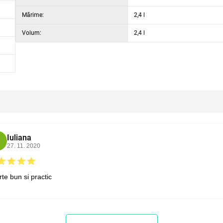
Mărime:
2,4 l
Volum:
2,4 l
Iuliana
27. 11. 2020
te bun si practic