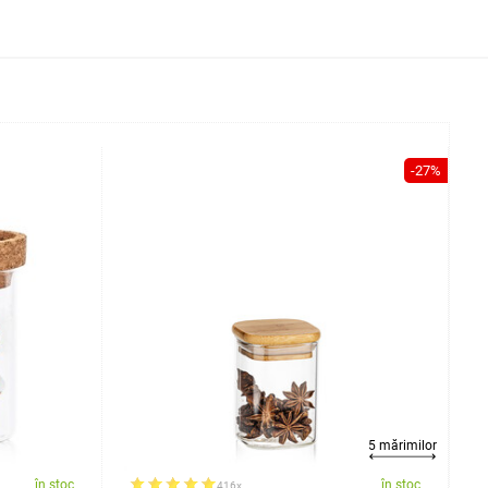
-27%
5 mărimilor
în stoc
în stoc
416x