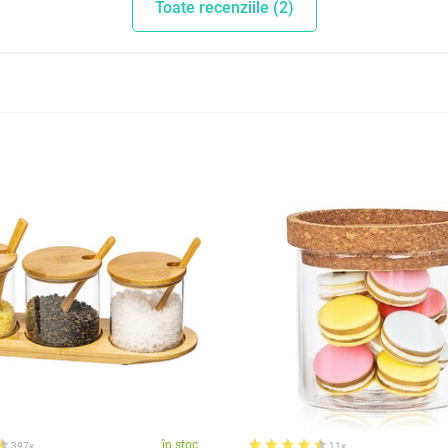
Toate recenziile (2)
în stoc
397x
11x