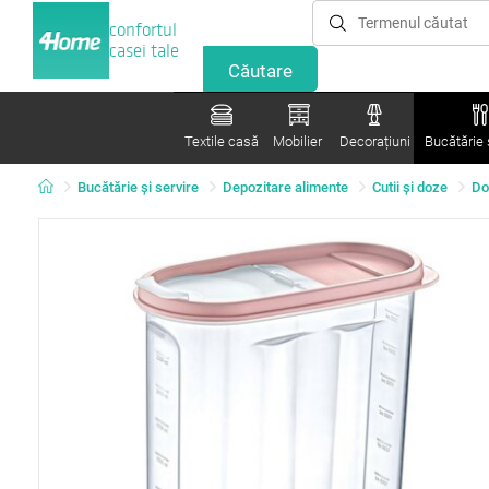
confortul
casei tale
Textile casă
Mobilier
Decorațiuni
Bucătărie ș
Bucătărie și servire
Depozitare alimente
Cutii şi doze
Do