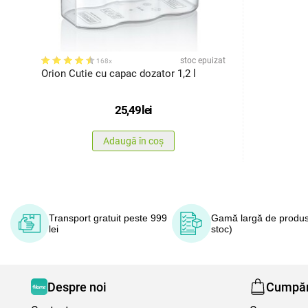
stoc epuizat
168x
Orion Cutie cu capac dozator 1,2 l
25,49
lei
Adaugă în coș
Transport gratuit peste 999
Gamă largă de produs
lei
stoc)
Despre noi
Cumpăr