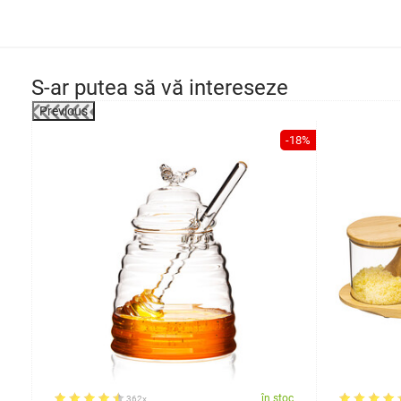
S-ar putea să vă intereseze
Previous
-18%
oc
în stoc
362x