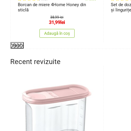
Borcan de miere 4Home Honey din
Set de do
sticlă
și linguri
38,99 lei
31,99
lei
Adaugă în coș
Next
Recent revizuite