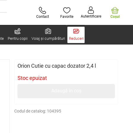
Autentificare
Contact
Favorite
Coşul
ate
Pentru copii
Voiaj și cumpărături
Reduceri
Orion Cutie cu capac dozator 2,4 l
Stoc epuizat
Adaugă în coș
Codul de catalog:
104395