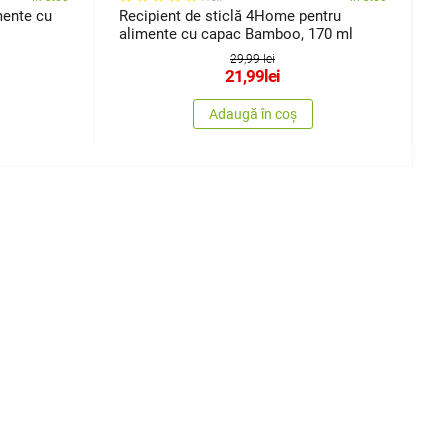
mente cu
Recipient de sticlă 4Home pentru
S
alimente cu capac Bamboo, 170 ml
6
29,99 lei
21,99
lei
Adaugă în coș