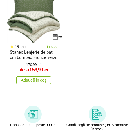
2x
4,9
în stoc
7x
Stanex Lenjerie de pat
din bumbac Frunze verzi,
170,99 lei
de la
153,99
lei
Adaugă în coș
Transport gratuit peste 999 lei
Gamă largă de produse (99 % produse
în stoc)