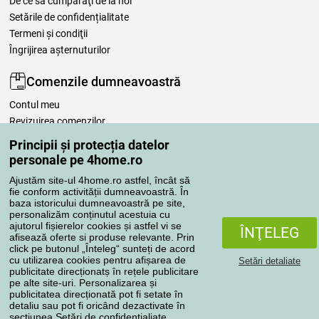
De ce să cumpăraţi de la noi
Setările de confidențialitate
Termeni şi condiţii
Îngrijirea așternuturilor
Comenzile dumneavoastră
Contul meu
Revizuirea comenzilor
Reclamaţii
Principii și protecția datelor
Retragere de la contract
personale pe 4home.ro
Regulile de procesare a recenziilor
Ajustăm site-ul 4home.ro astfel, încât să
fie conform activității dumneavoastră. În
baza istoricului dumneavoastră pe site,
Metode de transport
personalizăm conținutul acestuia cu
ajutorul fișierelor cookies și astfel vi se
ÎNŢELEG
afisează oferte si produse relevante. Prin
click pe butonul „Înteleg“ sunteți de acord
Metode de plată
cu utilizarea cookies pentru afișarea de
Setări detaliate
publicitate direcționatș în rețele publicitare
pe alte site-uri. Personalizarea și
publicitatea direcționată pot fi setate în
detaliu sau pot fi oricând dezactivate în
Magazin de încredere
secțiunea
Setări de confidențialiate