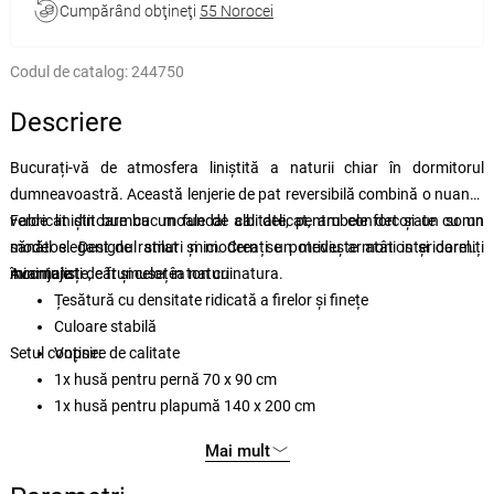
Cumpărând obţineţi
55 Norocei
Codul de catalog:
244750
Descriere
Bucurați-vă de atmosfera liniștită a naturii chiar în dormitorul
dumneavoastră. Această lenjerie de pat reversibilă combină o nuanță
verde liniștitoare cu un fundal alb delicat, ambele decorate cu un
Fabricat din bumbac moale de calitate, pentru confort și un somn
model elegant de ramuri mici. Creați un mediu armonios și dormiți
sănătos. Designul stilat și modern se potrivește atât interioarelor
înconjurați de frumusețea naturii.
minimaliste, cât și celor în ton cu natura.
Avantaje:
Țesătură cu densitate ridicată a firelor și finețe
Culoare stabilă
Setul conține:
Vopsire de calitate
1x husă pentru pernă 70 x 90 cm
1x husă pentru plapumă 140 x 200 cm
Mai mult