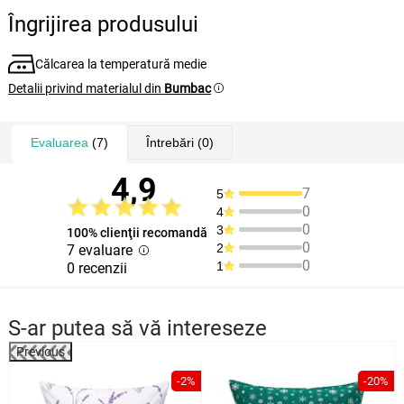
Îngrijirea produsului
Călcarea la temperatură medie
Detalii privind materialul din
Bumbac
Evaluarea
(7)
Întrebări
(0)
4,9
7
5
0
4
0
3
100% clienţii recomandă
0
2
7 evaluare
0
1
0 recenzii
S-ar putea să vă intereseze
Previous
%
-2%
-20%