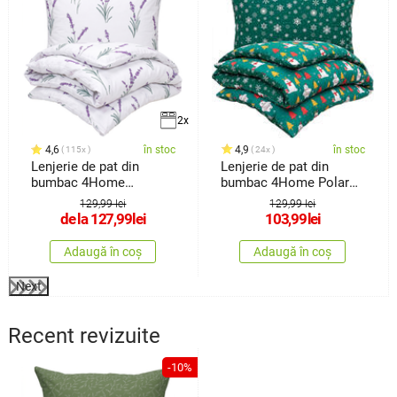
2x
4,6
în stoc
4,9
în stoc
115x
24x
Lenjerie de pat din
Lenjerie de pat din
bumbac 4Home
bumbac 4Home Polar
Lavender, 140 x
Bear, 140 x200 cm, 70 x
129,99 lei
129,99 lei
90 cm
de la
127,99
lei
103,99
lei
Adaugă în coș
Adaugă în coș
Next
Recent revizuite
-10%