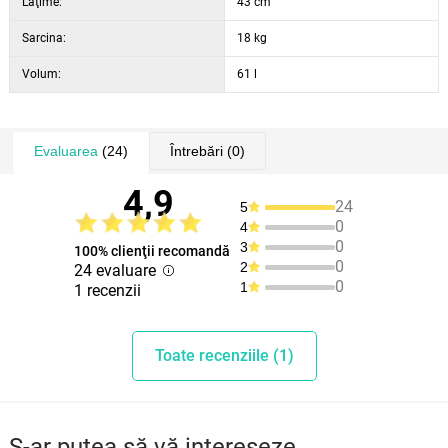
Lăţime:
43 cm
Sarcina:
18 kg
Volum:
61 l
Evaluarea
(24)
Întrebări
(0)
4,9
24
5
0
4
0
3
100% clienţii recomandă
0
2
24 evaluare
0
1
1 recenzii
Toate recenziile (1)
S-ar putea să vă intereseze