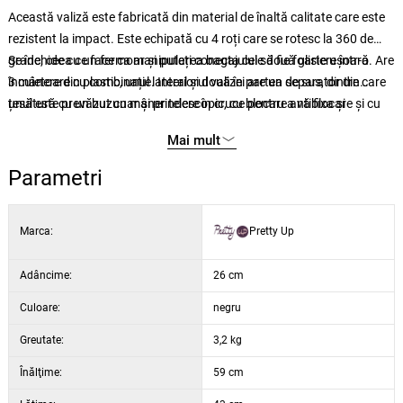
Această valiză este fabricată din material de înaltă calitate care este
rezistent la impact. Este echipată cu 4 roți care se rotesc la 360 de
grade, ceea ce face ca manipularea bagajului să fie foarte ușoară. Are
Se închide cu un fermoar și puteți conecta cele două glisiere într-o
3 mânere din plastic, unul lateral și două în partea de sus, dintre care
încuietoare cu combinație. Interiorul valizei are un separator din
unul este prevăzut cu mâner telescopic, cu blocare antiblocare și cu
țesătură cu un buzunar și prindere în cruce pentru a vă fixa și
.
posibilitatea de a regla înălțimea în mai multe poziții.
organiza mai bine lucrurile.
Mai mult
Parametri
Marca:
Pretty Up
Adâncime:
26 cm
Culoare:
negru
Greutate:
3,2 kg
Înălţime:
59 cm