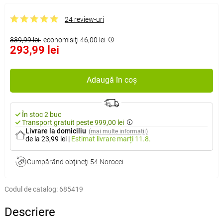
24 review-uri
339,99 lei
economisiţi 46,00 lei
293,99 lei
Adaugă în coș
În stoc 2 buc
Transport gratuit peste 999,00 lei
Livrare la domiciliu
(mai multe informații)
de la 23,99 lei
|
Estimat livrare
marți 11.8.
Cumpărând obţineţi
54 Norocei
Codul de catalog:
685419
Descriere