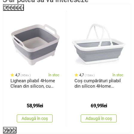
Previous
%
4,7
în stoc
4,7
în stoc
954x
134x
Lighean pliabil 4Home
Coș cumpărături pliabil
Clean din silicon, cu
din silicon 4Home
scurgere
Clean
58,99
lei
69,99
lei
Adaugă în coș
Adaugă în coș
Next