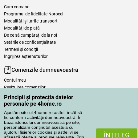
Cum comand
Programul de fidelitate Norocei
Modalităţi şi tarife transport
Modalităţi de plată
De ce să cumpăraţi de la noi
Setările de confidențialitate
Termeni şi condiţii
Îngrijirea așternuturilor
Comenzile dumneavoastră
Contul meu
Revizuirea comenzilor
Reclamaţii
Principii și protecția datelor
Retragere de la contract
personale pe 4home.ro
Regulile de procesare a recenziilor
Ajustăm site-ul 4home.ro astfel, încât să
fie conform activității dumneavoastră. În
baza istoricului dumneavoastră pe site,
Metode de transport
personalizăm conținutul acestuia cu
ajutorul fișierelor cookies și astfel vi se
ÎNŢELEG
afisează oferte si produse relevante. Prin