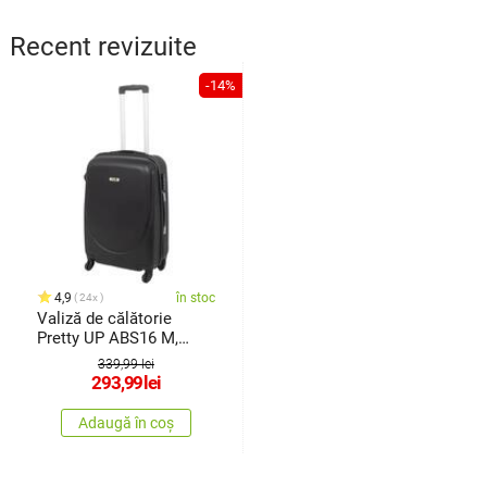
Recent revizuite
-14%
4,9
în stoc
24x
Valiză de călătorie
Pretty UP ABS16 M,
negru
339,99 lei
293,99
lei
Adaugă în coș