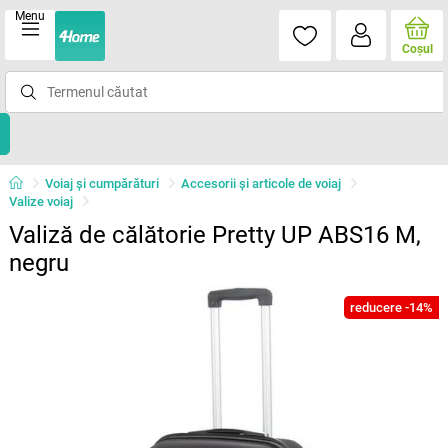
Menu
Coşul
Voiaj și cumpărături
Accesorii și articole de voiaj
Valize voiaj
Valiză de călătorie Pretty UP ABS16 M,
negru
reducere -14%