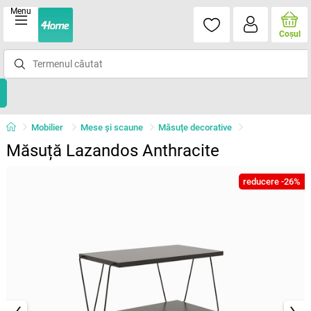
Menu
Coşul
Mobilier
Mese şi scaune
Măsuțe decorative
Măsuță Lazandos Anthracite
reducere -26%