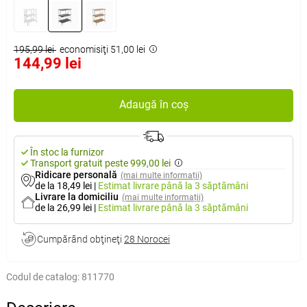
195,99 lei
economisiţi 51,00 lei
144,99 lei
Adaugă în coș
În stoc la furnizor
Transport gratuit peste 999,00 lei
Ridicare personală
(mai multe informații)
de la 18,49 lei
|
Estimat livrare
până la 3 săptămâni
Livrare la domiciliu
(mai multe informații)
de la 26,99 lei
|
Estimat livrare
până la 3 săptămâni
Cumpărând obţineţi
28 Norocei
Codul de catalog:
811770