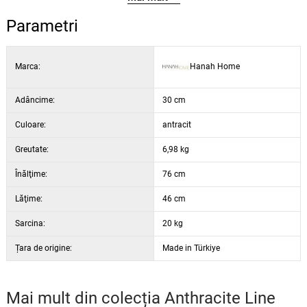
Înălțime raft: 27,5 cm
Înălțimea picioarelor: 15 cm
Parametri
Culoare: antracit
Marca:
Hanah Home
Adâncime:
30 cm
Culoare:
antracit
Greutate:
6,98 kg
Înălţime:
76 cm
Lăţime:
46 cm
Sarcina:
20 kg
Țara de origine:
Made in Türkiye
Mai mult din colecția
Anthracite Line