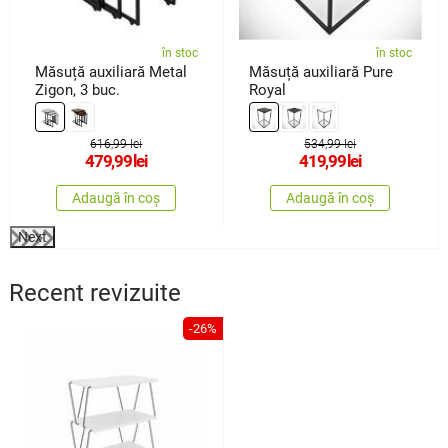
în stoc
în stoc
Măsuță auxiliară Metal
Măsuță auxiliară Pure
Zigon, 3 buc.
Royal
616,99 lei
534,99 lei
479,99
lei
419,99
lei
Adaugă în coș
Adaugă în coș
Next
Recent revizuite
-26%