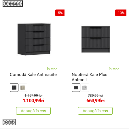
Previous
%
-5%
-10%
în stoc
în stoc
Comodă Kale Anthracite
Noptieră Kale Plus
Antracit
1.157,99 lei
739,99 lei
1.100,99
lei
663,99
lei
Adaugă în coș
Adaugă în coș
Next