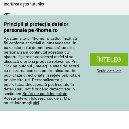
Îngrijirea așternuturilor
Comenzile dumneavoastră
Principii și protecția datelor
Contul meu
personale pe 4home.ro
Revizuirea comenzilor
Ajustăm site-ul 4home.ro astfel, încât să
Reclamaţii
fie conform activității dumneavoastră. În
Retragere de la contract
baza istoricului dumneavoastră pe site,
personalizăm conținutul acestuia cu
Regulile de procesare a recenziilor
ajutorul fișierelor cookies și astfel vi se
ÎNŢELEG
afisează oferte si produse relevante. Prin
click pe butonul „Înteleg“ sunteți de acord
Metode de transport
cu utilizarea cookies pentru afișarea de
Setări detaliate
publicitate direcționatș în rețele publicitare
pe alte site-uri. Personalizarea și
publicitatea direcționată pot fi setate în
Metode de plată
detaliu sau pot fi oricând dezactivate în
secțiunea
Setări de confidențialiate
Aceste site-uri folosesc cookie's. Mai
multe informaţii
aici
.
Magazin de încredere