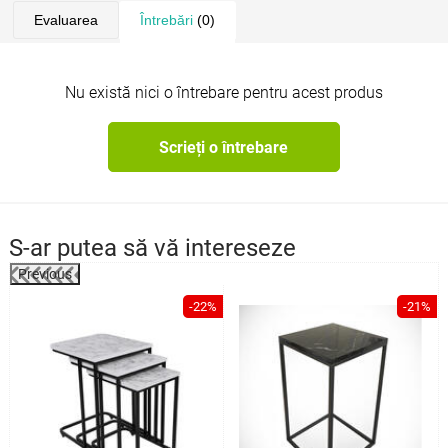
Evaluarea
Întrebări
(0)
Nu există nici o întrebare pentru acest produs
Scrieți o întrebare
S-ar putea să vă intereseze
Previous
%
-22%
-21%