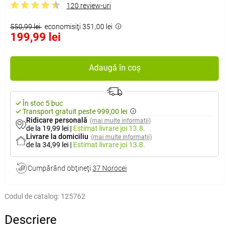
120 review-uri
550,99 lei
economisiţi 351,00 lei
199,99 lei
Adaugă în coș
În stoc 5 buc
Transport gratuit peste 999,00 lei
Ridicare personală
(mai multe informații)
de la 19,99 lei
|
Estimat livrare
joi 13.8.
Livrare la domiciliu
(mai multe informații)
de la 34,99 lei
|
Estimat livrare
joi 13.8.
Cumpărând obţineţi
37 Norocei
Codul de catalog:
125762
Descriere