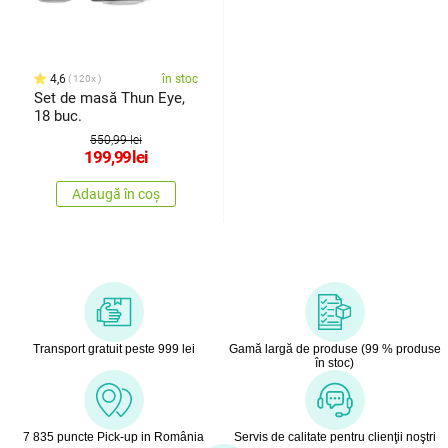
4,6
în stoc
120x
Set de masă Thun Eye,
18 buc.
550,99 lei
199,99
lei
Adaugă în coș
Transport gratuit peste 999 lei
Gamă largă de produse (99 % produse
în stoc)
7 835 puncte Pick-up in România
Servis de calitate pentru clienţii noştri