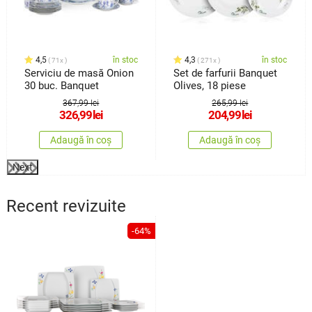
4,5
în stoc
4,3
în stoc
71x
271x
Serviciu de masă Onion
Set de farfurii Banquet
30 buc. Banquet
Olives, 18 piese
367,99 lei
265,99 lei
326,99
lei
204,99
lei
Adaugă în coș
Adaugă în coș
Next
Recent revizuite
-64%