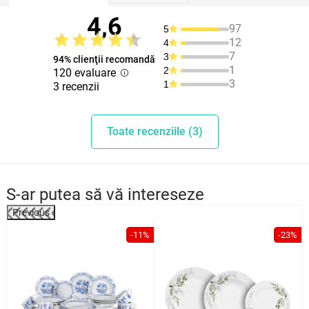
4,6
97
5
12
4
7
3
94% clienţii recomandă
1
2
120 evaluare
3
1
3 recenzii
Toate recenziile (3)
S-ar putea să vă intereseze
Previous
%
-11%
-23%