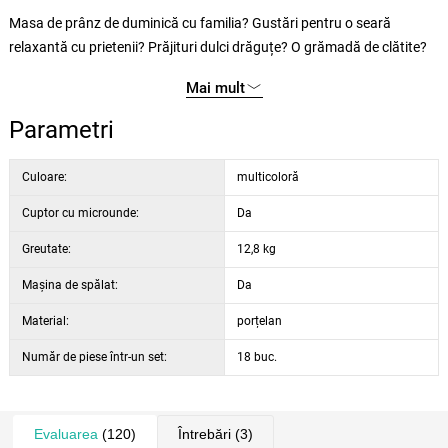
Masa de prânz de duminică cu familia? Gustări pentru o seară
relaxantă cu prietenii? Prăjituri dulci drăguțe? O grămadă de clătite?
O porție de legume gratinate? Toate au un gust și mai bun, dacă sunt
Mai mult
aranjate frumos. Și nimic nu e mai gustos, decât bunătățile pregătite
cu dragoste și servite pe farfurii frumoase.
Parametri
Adăugați bucătăriei un pic de culoare! Set de masă romantic din
Culoare:
multicoloră
porțelan de la marca Thun din Cehia, care va umple interiorul cu o
Cuptor cu microunde:
Da
atmosferă liniștită și va asigura o notă veselă oricărei mese.
Greutate:
12,8 kg
Setul conține:
Maşina de spălat:
Da
6x farfurie desert - 19 x 19 cm cm
6x farfurie adâncă - 23,5 x 23,5 cm
Material:
porțelan
6x farfurie plată - 27 x 27 cm
Număr de piese într-un set:
18 buc.
Evaluarea
(120)
Întrebări
(3)