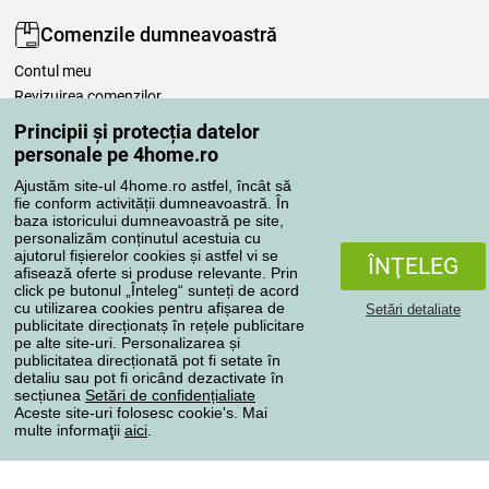
Comenzile dumneavoastră
Contul meu
Revizuirea comenzilor
Reclamaţii
Principii și protecția datelor
Retragere de la contract
personale pe 4home.ro
Regulile de procesare a recenziilor
Ajustăm site-ul 4home.ro astfel, încât să
fie conform activității dumneavoastră. În
baza istoricului dumneavoastră pe site,
Metode de transport
personalizăm conținutul acestuia cu
ajutorul fișierelor cookies și astfel vi se
ÎNŢELEG
afisează oferte si produse relevante. Prin
click pe butonul „Înteleg“ sunteți de acord
Metode de plată
cu utilizarea cookies pentru afișarea de
Setări detaliate
publicitate direcționatș în rețele publicitare
pe alte site-uri. Personalizarea și
publicitatea direcționată pot fi setate în
detaliu sau pot fi oricând dezactivate în
Magazin de încredere
secțiunea
Setări de confidențialiate
Aceste site-uri folosesc cookie's. Mai
multe informaţii
aici
.