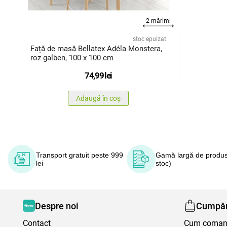
2 mărimi
stoc epuizat
Față de masă Bellatex Adéla Monstera,
roz galben, 100 x 100 cm
74,99
lei
Adaugă în coș
Transport gratuit peste 999
Gamă largă de produs
lei
stoc)
Despre noi
Cumpăr
Contact
Cum coma