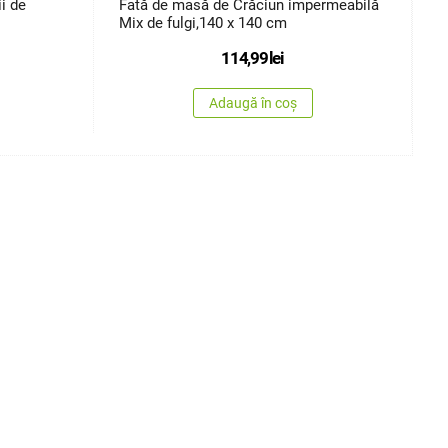
i de
Fată de masă de Crăciun impermeabilă
F
Mix de fulgi,140 x 140 cm
F
114,99
lei
Adaugă în coș