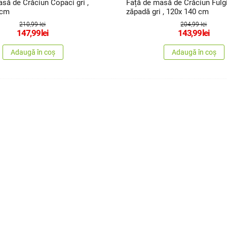
să de Crăciun Copaci gri ,
Față de masă de Crăciun Fulgi
 cm
zăpadă gri , 120x 140 cm
210,99 lei
204,99 lei
147,99
lei
143,99
lei
Adaugă în coș
Adaugă în coș