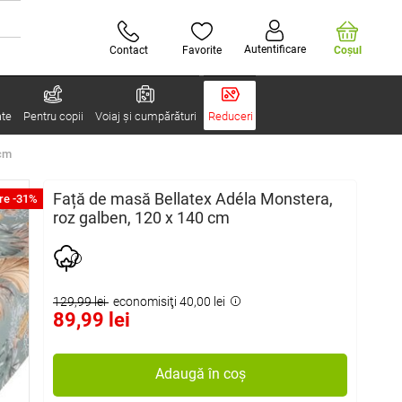
Autentificare
Contact
Favorite
Coşul
ate
Pentru copii
Voiaj și cumpărături
Reduceri
 cm
Față de masă Bellatex Adéla Monstera,
re -31%
roz galben, 120 x 140 cm
129,99 lei
economisiţi 40,00 lei
89,99 lei
Adaugă în coș