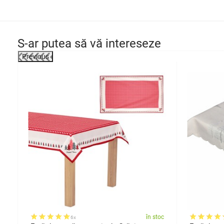
S-ar putea să vă intereseze
Previous
-29%
oc
în stoc
6x