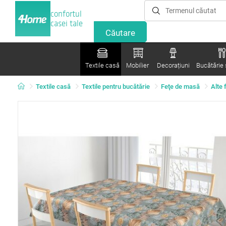
confortul
casei tale
Textile casă
Mobilier
Decorațiuni
Bucătărie ș
Textile casă
Textile pentru bucătărie
Feţe de masă
Alte 