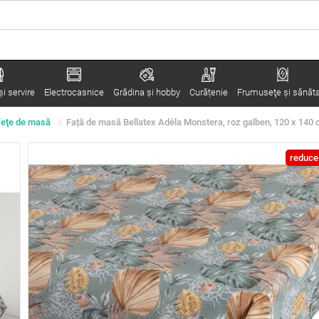
i servire
Electrocasnice
Grădina şi hobby
Curățenie
Frumuseţe şi sănăt
feţe de masă
Față de masă Bellatex Adéla Monstera, roz galben, 120 x 140
reduce