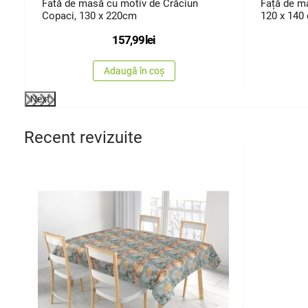
Fată de masă cu motiv de Crăciun
Față de ma
Copaci, 130 x 220cm
120 x 140
157,99
lei
Adaugă în coș
Next
Recent revizuite