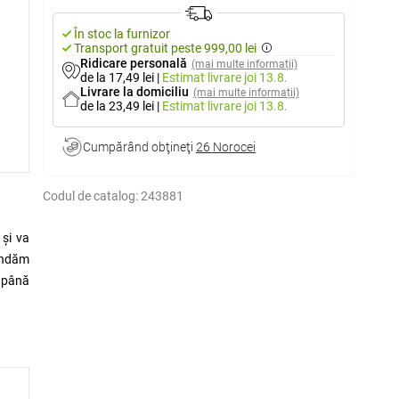
În stoc la furnizor
Transport gratuit peste 999,00 lei
Ridicare personală
(mai multe informații)
de la 17,49 lei
|
Estimat livrare
joi 13.8.
Livrare la domiciliu
(mai multe informații)
de la 23,49 lei
|
Estimat livrare
joi 13.8.
Cumpărând obţineţi
26 Norocei
Codul de catalog:
243881
 și va
mandăm
a până