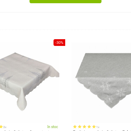
-30%
în stoc
3x
1x