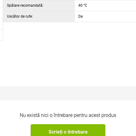
Spălare recomandată:
40 °C
Uscător de rufe:
Da
Nu există nici o întrebare pentru acest produs
Scrieți o întrebare