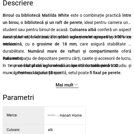
Descriere
Biroul cu bibliotecă Matilda White
este o combinație practică
între
un birou, o bibliotecă și un raft de perete
, ideal pentru camera unui
student sau pentru biroul de acasă.
Culoarea albă
conferă un aspect
curat și aerisit, favorizează concentrarea și se integrează ușor în orice
Ansamblul este fabricat din
plăci aglomerate acoperite 100% cu
interior.
melamină
, cu
o grosime de 18 mm
, care asigură stabilitate și
durabilitate.
Numărul mare de rafturi și compartimente
oferă
suficient spațiu de depozitare pentru cărți, caiete și accesorii de lucru,
Parametri:
în timp ce blatul de lucru oferă un loc confortabil pentru studiu și
material:
placă aglomerată acoperită cu melamină 100
muncă. Pentru o siguranță sporită, setul poate
grosimea blatului:
18 mm
fi fixat pe perete
.
dimensiuni masă:
90 × 80 × 58 cm
Mai mult
dimensiuni bibliotecă:
48,6 × 160 × 22 cm
înălțimea raftului:
27,8 cm
Parametri
dimensiuni raft de perete:
90 × 25,6 × 22 cm
culoare:
alb
Marca:
Hanah Home
Culoare:
alb