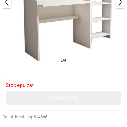
1/4
Stoc epuizat
Adaugă în coș
Codul de catalog:
814866