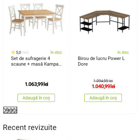
5,0
în stoc
în stoc
1x
Set de sufragerie 4
Birou de lucru Power L
scaune + masă Kampali,
Dore
alb
1.094,99 lei
1.063,99
lei
1.040,99
lei
Adaugă în coș
Adaugă în coș
Next
Recent revizuite