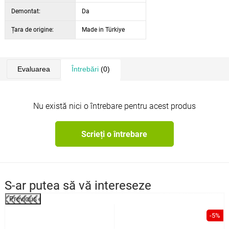
Demontat:
Da
Țara de origine:
Made in Türkiye
Evaluarea
Întrebări
(0)
Nu există nici o întrebare pentru acest produs
Scrieți o întrebare
S-ar putea să vă intereseze
Previous
%
-5%