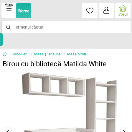
Menu
Coşul
Mobilier
Mese şi scaune
Mese birou
Birou cu bibliotecă Matilda White