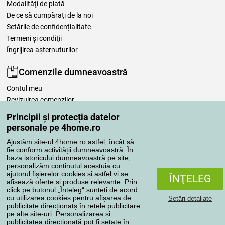
Modalităţi de plată
De ce să cumpăraţi de la noi
Setările de confidențialitate
Termeni şi condiţii
Îngrijirea așternuturilor
Comenzile dumneavoastră
Contul meu
Revizuirea comenzilor
Reclamaţii
Principii și protecția datelor
Retragere de la contract
personale pe 4home.ro
Regulile de procesare a recenziilor
Ajustăm site-ul 4home.ro astfel, încât să
fie conform activității dumneavoastră. În
baza istoricului dumneavoastră pe site,
Metode de transport
personalizăm conținutul acestuia cu
ajutorul fișierelor cookies și astfel vi se
ÎNŢELEG
afisează oferte si produse relevante. Prin
click pe butonul „Înteleg“ sunteți de acord
Metode de plată
cu utilizarea cookies pentru afișarea de
Setări detaliate
publicitate direcționatș în rețele publicitare
pe alte site-uri. Personalizarea și
publicitatea direcționată pot fi setate în