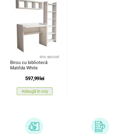
stoc epuizat
Birou cu bibliotecă
Matilda White
597,99
lei
Adaugă în coș