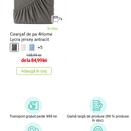
7x
în stoc
Cearșaf de pa 4Home
Lycra jersey antracit
+5
105,99 lei
de la
84,99
lei
Adaugă în coș
Transport gratuit peste 999 lei
Gamă largă de produse (99 % produse
în stoc)