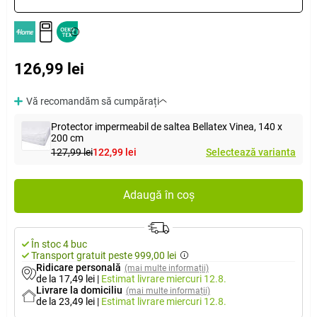
126,99 lei
Vă recomandăm să cumpărați
Protector impermeabil de saltea Bellatex Vinea, 140 x
200 cm
127,99 lei
122,99 lei
Selectează varianta
Adaugă în coș
În stoc 4 buc
Transport gratuit peste 999,00 lei
Ridicare personală
(mai multe informații)
de la 17,49 lei
|
Estimat livrare
miercuri 12.8.
Livrare la domiciliu
(mai multe informații)
de la 23,49 lei
|
Estimat livrare
miercuri 12.8.