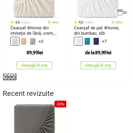
2x
4,6
în stoc
4,6
în stoc
828x
359x
Cearşaf 4Home din
Cearșaf de pat 4Home,
imitaţie de lână, crem,
din bumbac, alb
90 x 200 cm
+2
+7
89,99
lei
de la
89,99
lei
Adaugă în coș
Adaugă în coș
Next
Recent revizuite
-20%