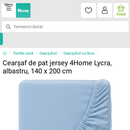
Menu
Coşul
Textile casă
Cearșafuri
Cearșafuri cu licra
Cearșaf de pat jersey 4Home Lycra,
albastru, 140 x 200 cm