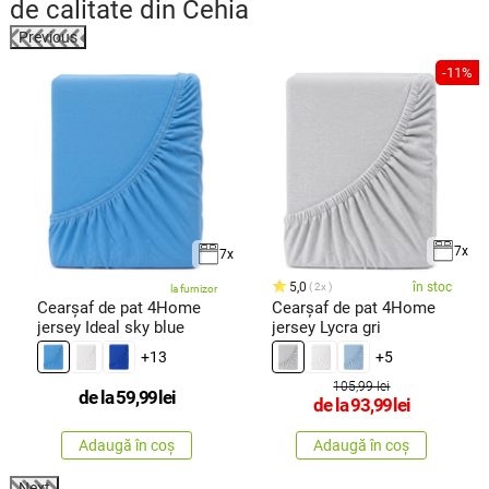
de calitate din Cehia
Previous
%
-11%
7x
7x
5,0
în stoc
2x
la furnizor
Cearșaf de pat 4Home
Cearșaf de pat 4Home
jersey Ideal sky blue
jersey Lycra gri
+13
+5
105,99 lei
de la
59,99
lei
de la
93,99
lei
Adaugă în coș
Adaugă în coș
Next