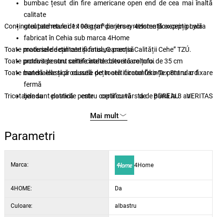
bumbac țesut din fire americane open end de cea mai înaltă
calitate
Conținutul pachetului: 1x cearșaf din jersey 4Home Boxspring Lycra
greutate mare de 190 g/m² pentru o rezistență excepțională
fabricat în Cehia sub marca 4Home
Toate produsele dețin certificatul „Garanția Calității Cehe” TZÚ.
material de calitate și finisare precisă
Toate produsele sunt certificate de clevercare.info.
potrivit pentru saltele înalte datorită colțului de 35 cm
Toate materialele și produsele dețin certificatul Öko-Tex Standard.
bandă elastică cusută pe toată circumferința pentru o fixare
fermă
Tricotajele sunt potrivite pentru copiii cu vârsta de până la 3 ani.
banda elastică este certificată de BUREAU VERITAS
CERTIFICATION
Mai mult
întreținere ușoară prin spălare la 60 °C
potrivit pentru uscare în uscător, la un program delicat
Parametri
selecție de nuanțe elegante
Marca:
4Home
4HOME:
Da
Culoare:
albastru