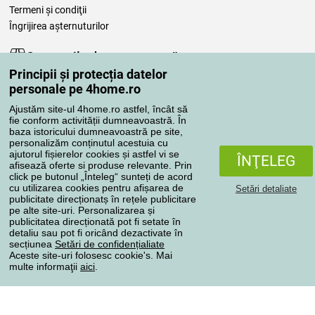
Termeni şi condiţii
Îngrijirea așternuturilor
Comenzile dumneavoastră
Principii și protecția datelor
Contul meu
personale pe 4home.ro
Revizuirea comenzilor
Ajustăm site-ul 4home.ro astfel, încât să
Reclamaţii
fie conform activității dumneavoastră. În
Retragere de la contract
baza istoricului dumneavoastră pe site,
personalizăm conținutul acestuia cu
Regulile de procesare a recenziilor
ajutorul fișierelor cookies și astfel vi se
ÎNŢELEG
afisează oferte si produse relevante. Prin
click pe butonul „Înteleg“ sunteți de acord
Metode de transport
cu utilizarea cookies pentru afișarea de
Setări detaliate
publicitate direcționatș în rețele publicitare
pe alte site-uri. Personalizarea și
publicitatea direcționată pot fi setate în
Metode de plată
detaliu sau pot fi oricând dezactivate în
secțiunea
Setări de confidențialiate
Aceste site-uri folosesc cookie's. Mai
multe informaţii
aici
.
Magazin de încredere