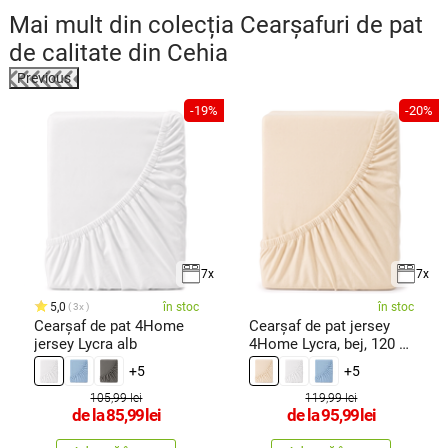
Mai mult din colecția
Cearșafuri de pat
de calitate din Cehia
Previous
%
-19%
-20%
7x
7x
5,0
în stoc
în stoc
3x
Cearșaf de pat 4Home
Cearșaf de pat jersey
jersey Lycra alb
4Home Lycra, bej, 120 x
200
+5
+5
105,99 lei
119,99 lei
de la
85,99
lei
de la
95,99
lei