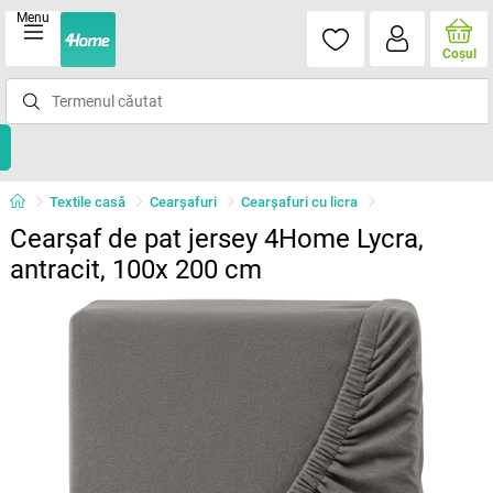
Menu
Coşul
Textile casă
Cearșafuri
Cearșafuri cu licra
Cearșaf de pat jersey 4Home Lycra,
antracit, 100x 200 cm