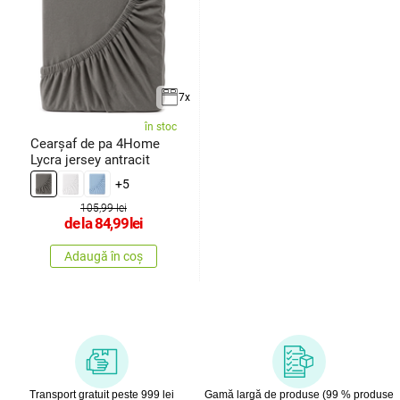
7x
în stoc
Cearșaf de pa 4Home
Lycra jersey antracit
+5
105,99 lei
de la
84,99
lei
Adaugă în coș
Transport gratuit peste 999 lei
Gamă largă de produse (99 % produse