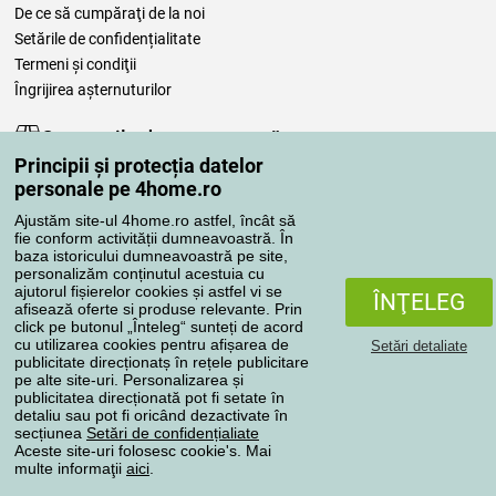
De ce să cumpăraţi de la noi
Setările de confidențialitate
Termeni şi condiţii
Îngrijirea așternuturilor
Comenzile dumneavoastră
Principii și protecția datelor
Contul meu
personale pe 4home.ro
Revizuirea comenzilor
Ajustăm site-ul 4home.ro astfel, încât să
Reclamaţii
fie conform activității dumneavoastră. În
Retragere de la contract
baza istoricului dumneavoastră pe site,
personalizăm conținutul acestuia cu
Regulile de procesare a recenziilor
ajutorul fișierelor cookies și astfel vi se
ÎNŢELEG
afisează oferte si produse relevante. Prin
click pe butonul „Înteleg“ sunteți de acord
Metode de transport
cu utilizarea cookies pentru afișarea de
Setări detaliate
publicitate direcționatș în rețele publicitare
pe alte site-uri. Personalizarea și
publicitatea direcționată pot fi setate în
Metode de plată
detaliu sau pot fi oricând dezactivate în
secțiunea
Setări de confidențialiate
Aceste site-uri folosesc cookie's. Mai
multe informaţii
aici
.
Magazin de încredere