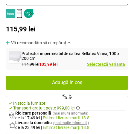
115,99 lei
Vă recomandăm să cumpărați
Protector impermeabil de saltea Bellatex Vinea, 100 x
200 cm
114,99 lei
105,99 lei
Selectează varianta
Adaugă în coș
În stoc la furnizor
Transport gratuit peste 999,00 lei
Ridicare personală
(mai multe informații)
de la 17,49 lei
|
Estimat livrare
marți 18.8.
Livrare la domiciliu
(mai multe informații)
de la 23,49 lei
|
Estimat livrare
marți 18.8.