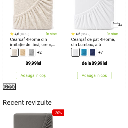
2x
4,6
în stoc
4,6
în stoc
828x
359x
Cearşaf 4Home din
Cearșaf de pat 4Home,
imitaţie de lână, crem,
din bumbac, alb
90 x 200 cm
+2
+7
89,99
lei
de la
89,99
lei
Adaugă în coș
Adaugă în coș
Next
Recent revizuite
-20%