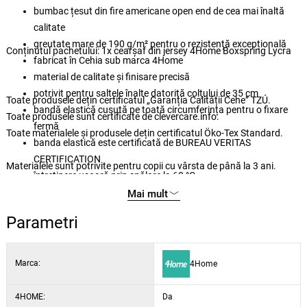
bumbac țesut din fire americane open end de cea mai înaltă
calitate
greutate mare de 190 g/m² pentru o rezistență excepțională
Conținutul pachetului: 1x cearșaf din jersey 4Home Boxspring Lycra
fabricat în Cehia sub marca 4Home
material de calitate și finisare precisă
potrivit pentru saltele înalte datorită colțului de 35 cm
Toate produsele dețin certificatul „Garanția Calității Cehe” TZÚ.
bandă elastică cusută pe toată circumferința pentru o fixare
Toate produsele sunt certificate de clevercare.info.
fermă
Toate materialele și produsele dețin certificatul Öko-Tex Standard.
banda elastică este certificată de BUREAU VERITAS
CERTIFICATION
Materialele sunt potrivite pentru copii cu vârsta de până la 3 ani.
întreținere ușoară prin spălare la 60 °C
potrivit pentru uscare în uscător, la un program delicat
Mai mult
selecție de nuanțe elegante
Parametri
Marca:
4Home
4HOME:
Da