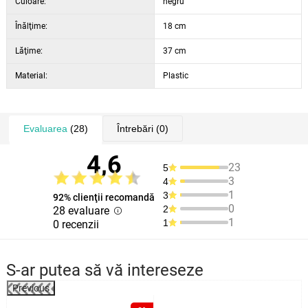
Culoare:
negru
Înălţime:
18 cm
Lăţime:
37 cm
Material:
Plastic
Evaluarea
(28)
Întrebări
(0)
4,6
23
5
3
4
1
3
92% clienţii recomandă
0
2
28 evaluare
1
1
0 recenzii
S-ar putea să vă intereseze
Previous