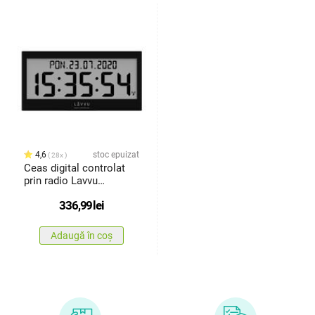
4,6
stoc epuizat
28x
Ceas digital controlat
prin radio Lavvu
LCX0011semnalul
336,99
lei
Modig, negru
Adaugă în coș