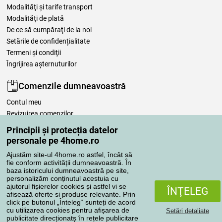
Modalităţi şi tarife transport
Modalităţi de plată
De ce să cumpăraţi de la noi
Setările de confidențialitate
Termeni şi condiţii
Îngrijirea așternuturilor
Comenzile dumneavoastră
Contul meu
Revizuirea comenzilor
Reclamaţii
Principii și protecția datelor
Retragere de la contract
personale pe 4home.ro
Regulile de procesare a recenziilor
Ajustăm site-ul 4home.ro astfel, încât să
fie conform activității dumneavoastră. În
baza istoricului dumneavoastră pe site,
Metode de transport
personalizăm conținutul acestuia cu
ajutorul fișierelor cookies și astfel vi se
ÎNŢELEG
afisează oferte si produse relevante. Prin
click pe butonul „Înteleg“ sunteți de acord
Metode de plată
cu utilizarea cookies pentru afișarea de
Setări detaliate
publicitate direcționatș în rețele publicitare