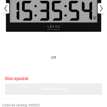
1/3
Stoc epuizat
Adaugă în coș
Codul de catalog:
690022