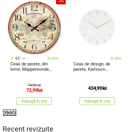
%
-3%
4,5
în stoc
în stoc
60x
Ceas de perete, din
Ceas de design, de
lemn, Mappemonde,
perete, Karlsson
diam. 34 cm
KA5716WH, 45 cm
74,99 lei
434,99
lei
72,99
lei
Adaugă în coș
Adaugă în coș
Next
Recent revizuite