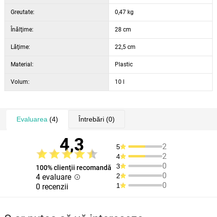
Greutate:
0,47 kg
Înălţime:
28 cm
Lăţime:
22,5 cm
Material:
Plastic
Volum:
10 l
Evaluarea
(4)
Întrebări
(0)
4,3
2
5
2
4
0
3
100% clienţii recomandă
0
2
4 evaluare
0
1
0 recenzii