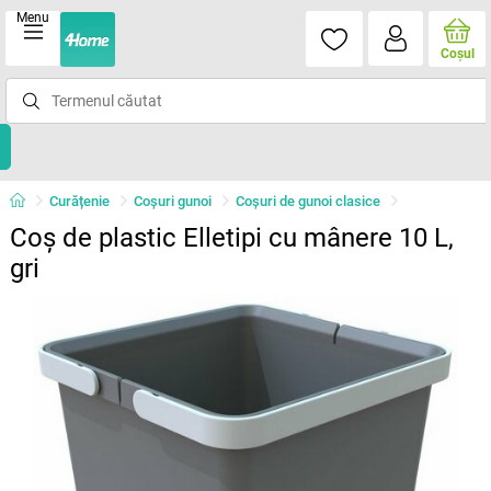
Menu
Coşul
Curățenie
Coşuri gunoi
Coşuri de gunoi clasice
Coș de plastic Elletipi cu mânere 10 L,
gri