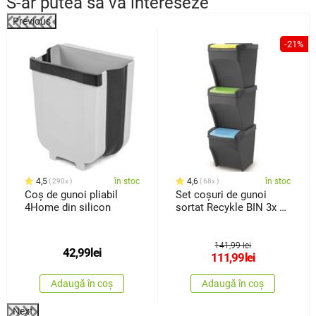
S-ar putea să vă intereseze
Previous
-21%
4,5
în stoc
4,6
în stoc
290x
68x
Coș de gunoi pliabil
Set coșuri de gunoi
4Home din silicon
sortat Recykle BIN 3x 25
l
141,99 lei
42,99
lei
111,99
lei
Adaugă în coș
Adaugă în coș
Next