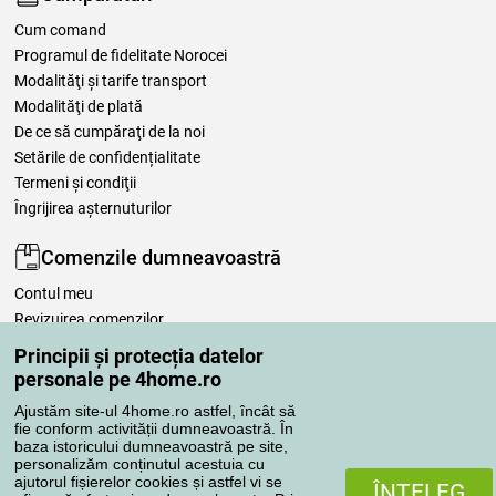
Cum comand
Programul de fidelitate Norocei
Modalităţi şi tarife transport
Modalităţi de plată
De ce să cumpăraţi de la noi
Setările de confidențialitate
Termeni şi condiţii
Îngrijirea așternuturilor
Comenzile dumneavoastră
Contul meu
Revizuirea comenzilor
Reclamaţii
Principii și protecția datelor
Retragere de la contract
personale pe 4home.ro
Regulile de procesare a recenziilor
Ajustăm site-ul 4home.ro astfel, încât să
fie conform activității dumneavoastră. În
baza istoricului dumneavoastră pe site,
Metode de transport
personalizăm conținutul acestuia cu
ajutorul fișierelor cookies și astfel vi se
ÎNŢELEG