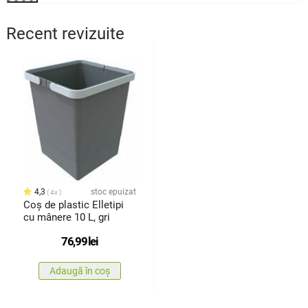
Recent revizuite
4,3
stoc epuizat
4x
Coș de plastic Elletipi
cu mânere 10 L, gri
76,99
lei
Adaugă în coș