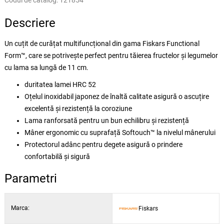
Codul de catalog:
121854
Descriere
Un cuțit de curățat multifuncțional din gama Fiskars Functional
Form™, care se potrivește perfect pentru tăierea fructelor și legumelor
cu lama sa lungă de 11 cm.
duritatea lamei HRC 52
Oțelul inoxidabil japonez de înaltă calitate asigură o ascuțire
excelentă și rezistență la coroziune
Lama ranforsată pentru un bun echilibru și rezistență
Mâner ergonomic cu suprafață Softouch™ la nivelul mânerului
Protectorul adânc pentru degete asigură o prindere
confortabilă și sigură
Parametri
Marca:
Fiskars