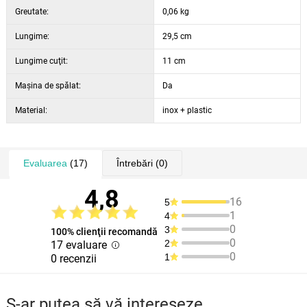
Greutate:
0,06 kg
Lungime:
29,5 cm
Lungime cuţit:
11 cm
Maşina de spălat:
Da
Material:
inox + plastic
Evaluarea
(17)
Întrebări
(0)
4,8
16
5
1
4
0
3
100% clienţii recomandă
0
2
17 evaluare
0
1
0 recenzii
S-ar putea să vă intereseze