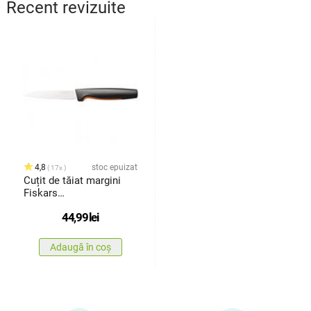
Recent revizuite
4,8
stoc epuizat
17x
Cuțit de tăiat margini
Fiskars
1057542,Functional
44,99
lei
form, 11 cm
Adaugă în coș