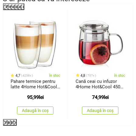
Previous
%
4,7
în stoc
4,8
în stoc
4258x
707x
Pahare termice pentru
Cană ceai cu infuzor
latte 4Home Hot&Cool
4Home Hot&Cool 450
410ml, 2 buc.
ml
95,99
lei
74,99
lei
Adaugă în coș
Adaugă în coș
Next