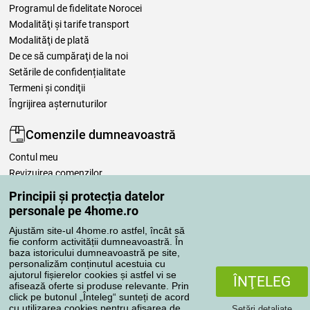
Programul de fidelitate Norocei
Modalităţi şi tarife transport
Modalităţi de plată
De ce să cumpăraţi de la noi
Setările de confidențialitate
Termeni şi condiţii
Îngrijirea așternuturilor
Comenzile dumneavoastră
Contul meu
Revizuirea comenzilor
Reclamaţii
Principii și protecția datelor
Retragere de la contract
personale pe 4home.ro
Regulile de procesare a recenziilor
Ajustăm site-ul 4home.ro astfel, încât să
fie conform activității dumneavoastră. În
baza istoricului dumneavoastră pe site,
Metode de transport
personalizăm conținutul acestuia cu
ajutorul fișierelor cookies și astfel vi se
ÎNŢELEG
afisează oferte si produse relevante. Prin
click pe butonul „Înteleg“ sunteți de acord
Metode de plată
cu utilizarea cookies pentru afișarea de
Setări detaliate