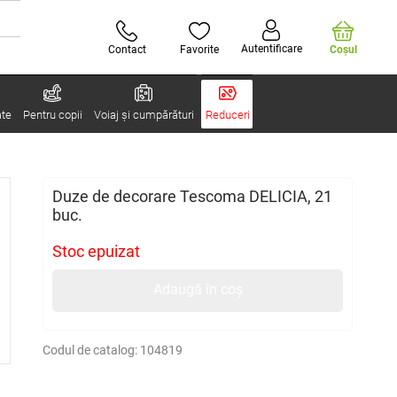
Autentificare
Contact
Favorite
Coşul
ate
Pentru copii
Voiaj și cumpărături
Reduceri
Duze de decorare Tescoma DELICIA, 21
buc.
Stoc epuizat
Adaugă în coș
Codul de catalog:
104819