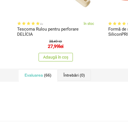
în stoc
4x
Tescoma Rulou pentru perforare
Formă de
DELÍCIA
SiliconPRI
38,49 lei
27,99
lei
Adaugă în coș
Evaluarea
(66)
Întrebări
(0)