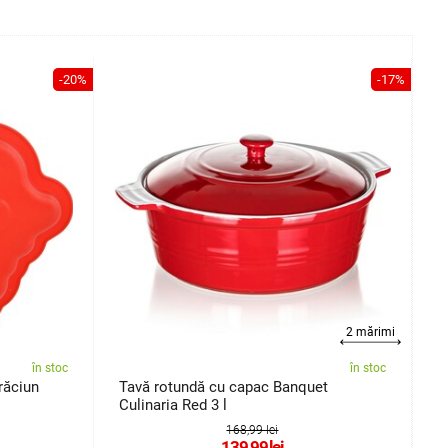
-20%
-17%
2 mărimi
în stoc
în stoc
răciun
Tavă rotundă cu capac Banquet
S
Culinaria Red 3 l
4
168,99 lei
139,99
lei