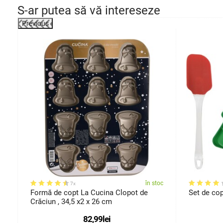
S-ar putea să vă intereseze
Previous
-7%
oc
în stoc
7x
Formă de copt La Cucina Clopot de
Set de cop
Crăciun , 34,5 x2 x 26 cm
82,99
lei