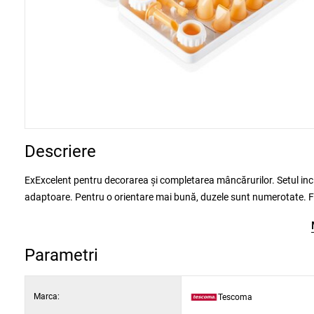
Descriere
ExExcelent pentru decorarea și completarea mâncărurilor. Setul include 20 de accesorii de decorare, 1 duză de umplere, perie de curățare și 2
adaptoare. Pentru o orientare mai bună, duzele sunt numerotate. Fabricate din plastic rezistent, duzele se pot curăța cu peria dacă este nevoie,
compatibile cu mașina de spălat vase. 3 ani garanție.
Compatibile cu pungile de decorare DELICIA
mărimile.
Parametri
Marca:
Tescoma