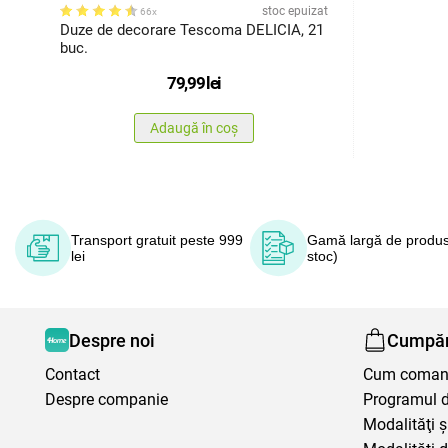
stoc epuizat
66x
Duze de decorare Tescoma DELICIA, 21
buc.
79,99
lei
Adaugă în coș
Transport gratuit peste 999
Gamă largă de produs
lei
stoc)
Despre noi
Cumpăr
Contact
Cum coma
Despre companie
Programul de
Modalităţi ş