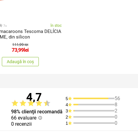
în stoc
7x
 macaroons Tescoma DELÍCIA
ME, din silicon
111,99 lei
73,99
lei
Adaugă în coș
4,7
56
5
8
4
2
3
98% clienţii recomandă
0
2
66 evaluare
0
1
0 recenzii