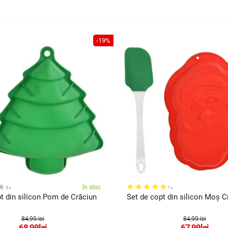
-19%
în stoc
8x
1x
t din silicon Pom de Crăciun
Set de copt din silicon Moș C
84,99 lei
84,99 lei
68,99
lei
67,99
lei