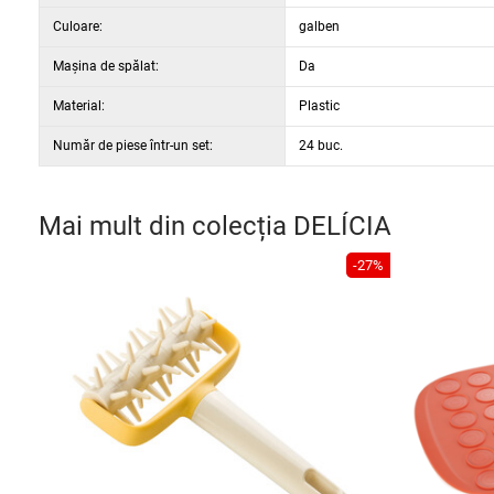
Culoare:
galben
Maşina de spălat:
Da
Material:
Plastic
Număr de piese într-un set:
24 buc.
Mai mult din colecția
DELÍCIA
-27%