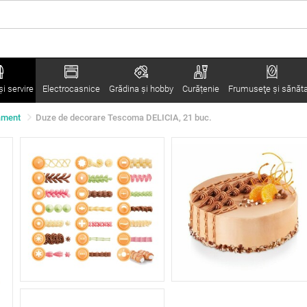
i servire
Electrocasnice
Grădina şi hobby
Curățenie
Frumuseţe şi sănăt
ament
Duze de decorare Tescoma DELICIA, 21 buc.