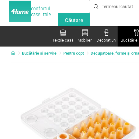
confortul
casei tale
Textile casă
Mobilier
Decorațiuni
Bucătărie ș
Bucătărie și servire
Pentru copt
Decupatoare, forme şi orn