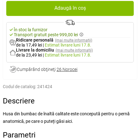
Adaugă în coș
În stoc la furnizor
Transport gratuit peste 999,00 lei
Ridicare personală
(mai multe informații)
de la 17,49 lei
|
Estimat livrare
luni 17.8.
Livrare la domiciliu
(mai multe informații)
de la 23,49 lei
|
Estimat livrare
luni 17.8.
Cumpărând obţineţi
26 Norocei
Codul de catalog:
241424
Descriere
Husa din bumbac de înaltă calitate este concepută pentru o pernă
anatomică, pe care o puteți găsi aici.
Parametri