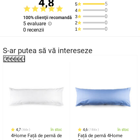
4,8
5
5
0
4
0
3
100% clienţii recomandă
0
2
5 evaluare
0
1
0 recenzii
S-ar putea să vă intereseze
Previous
4,7
în stoc
4,6
în stoc
64x
184x
4Home Față de pernă de
Față de pernă 4Home