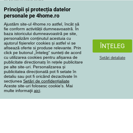
Reclamaţii
Principii și protecția datelor
Retragere de la contract
personale pe 4home.ro
Regulile de procesare a recenziilor
Ajustăm site-ul 4home.ro astfel, încât să
fie conform activității dumneavoastră. În
baza istoricului dumneavoastră pe site,
Metode de transport
personalizăm conținutul acestuia cu
ajutorul fișierelor cookies și astfel vi se
ÎNŢELEG
afisează oferte si produse relevante. Prin
click pe butonul „Înteleg“ sunteți de acord
Metode de plată
cu utilizarea cookies pentru afișarea de
Setări detaliate
publicitate direcționatș în rețele publicitare
pe alte site-uri. Personalizarea și
publicitatea direcționată pot fi setate în
detaliu sau pot fi oricând dezactivate în
Magazin de încredere
secțiunea
Setări de confidențialiate
Aceste site-uri folosesc cookie's. Mai
multe informaţii
aici
.
Protecţia datelor cu caracter personal
Toate drepturile rezervate © 2004-2026 4home, a.s.