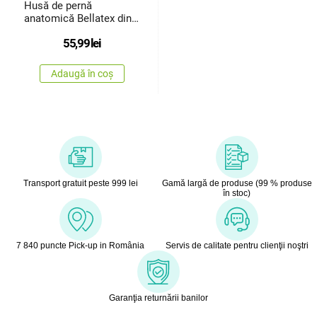
Husă de pernă
anatomică Bellatex din
frotir grideschis, 45 x 30
55,99
lei
cm
Adaugă în coș
Transport gratuit peste 999 lei
Gamă largă de produse (99 % produse
în stoc)
7 840 puncte Pick-up in România
Servis de calitate pentru clienţii noştri
Garanţia returnării banilor