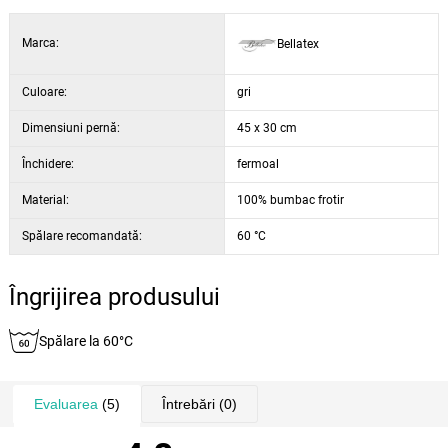
Marca:
Bellatex
Culoare:
gri
Dimensiuni pernă:
45 x 30 cm
Închidere:
fermoal
Material:
100% bumbac frotir
Spălare recomandată:
60 °C
Îngrijirea produsului
Spălare la 60°C
Evaluarea
(5)
Întrebări
(0)