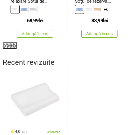
relaxare Soțul de
Soțul de rezervă,
rezervă albă, 45 x 120
albastru, 50 x 150 cm
+6
cm
68,99
lei
83,99
lei
Adaugă în coș
Adaugă în coș
Next
Recent revizuite
4,8
5x
la furnizor