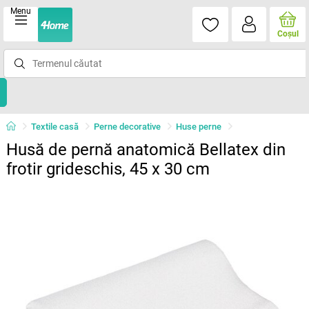
Menu
Coşul
Textile casă
Perne decorative
Huse perne
Husă de pernă anatomică Bellatex din
frotir grideschis, 45 x 30 cm