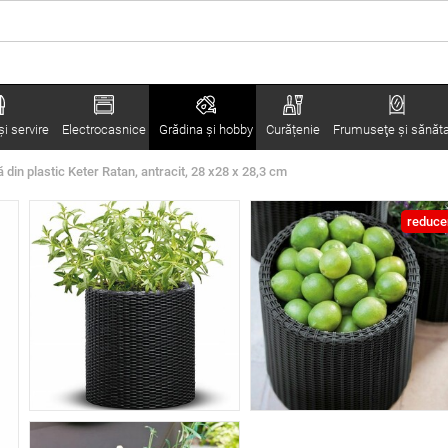
i servire
Electrocasnice
Grădina şi hobby
Curățenie
Frumuseţe şi sănăt
ă din plastic Keter Ratan, antracit, 28 x28 x 28,3 cm
reduce