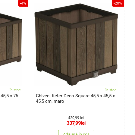
-4%
-20%
în stoc
în stoc
45,5 x 76
Ghiveci Keter Deco Square 45,5 x 45,5 x
G
45,5 cm, maro
420,99 lei
337,99
lei
Adaugă în coș