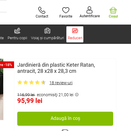
Autentificare
Contact
Favorite
Coşul
ate
Pentru copii
Voiaj și cumpărături
Reduceri
Jardinieră din plastic Keter Ratan,
re -18%
antracit, 28 x28 x 28,3 cm
18 review-uri
116,99 lei
economisiţi 21,00 lei
95,99 lei
Adaugă în coș