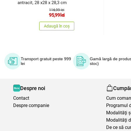
antracit, 28 x28 x 28,3 cm
116,99 lei
95,99
lei
Adaugă în coș
Transport gratuit peste 999
Gamă largă de produs
lei
stoc)
Despre noi
Cumpăr
Contact
Cum coma
Despre companie
Programul de
Modalităţi ş
Modalităţi d
De ce să cu