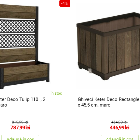
-4%
în stoc
ter Deco Tulip 110 l, 2
Ghiveci Keter Deco Rectangle 
maro
x 45,5 cm, maro
819,99 lei
464,99 lei
787,99
lei
446,99
lei
Adaugă în coș
Adaugă în coș