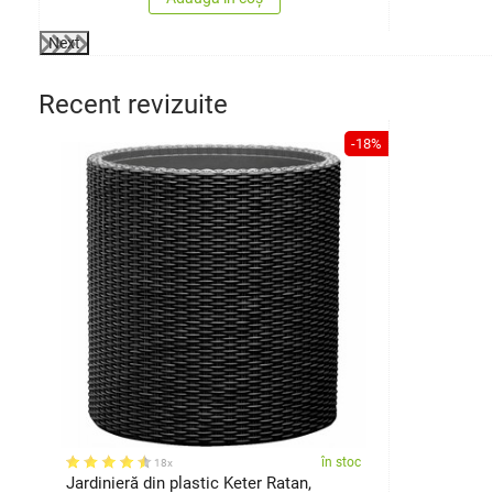
Next
Recent revizuite
-18%
în stoc
18x
Jardinieră din plastic Keter Ratan,