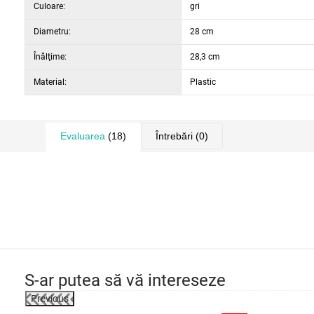
Culoare:
gri
Diametru:
28 cm
Înălţime:
28,3 cm
Material:
Plastic
Evaluarea
(18)
Întrebări
(0)
S-ar putea să vă intereseze
Previous