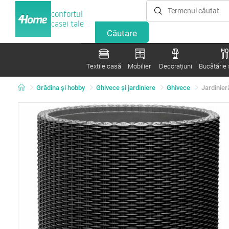
confortul
casei tale
Textile casă
Mobilier
Decorațiuni
Bucătărie ș
Grădina şi hobby
Ghivece și jardiniere
Ghivece
Jardinier