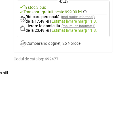
În stoc 3 buc
Transport gratuit peste 999,00 lei
Ridicare personală
(mai multe informații)
de la 17,49 lei
|
Estimat livrare
marți 11.8.
Livrare la domiciliu
(mai multe informații)
de la 23,49 lei
|
Estimat livrare
marți 11.8.
Cumpărând obţineţi
26 Norocei
Codul de catalog:
692477
 stil