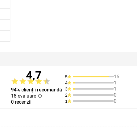
4,7
16
5
1
4
1
3
94% clienţii recomandă
0
2
18 evaluare
0
1
0 recenzii