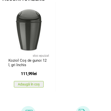
stoc epuizat
Koziol Coș de gunoi 12
l, gri închis
111,99
lei
Adaugă în coș