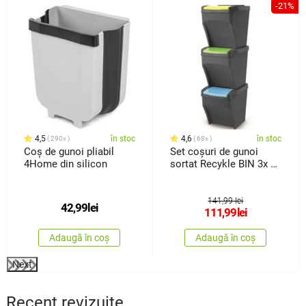
-21%
4,5
în stoc
4,6
în stoc
290x
68x
Coș de gunoi pliabil
Set coșuri de gunoi
4Home din silicon
sortat Recykle BIN 3x 25
l
141,99 lei
42,99
lei
111,99
lei
Adaugă în coș
Adaugă în coș
Next
Recent revizuite