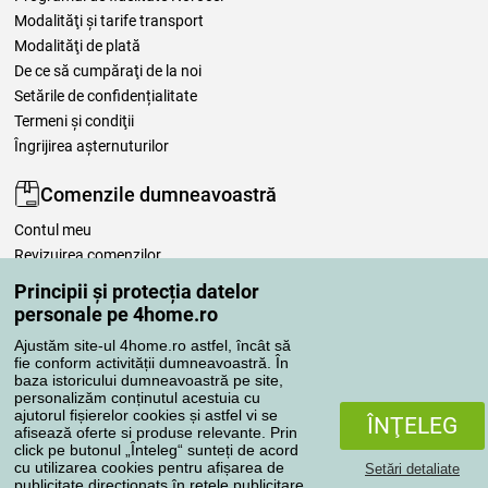
Modalităţi şi tarife transport
Modalităţi de plată
De ce să cumpăraţi de la noi
Setările de confidențialitate
Termeni şi condiţii
Îngrijirea așternuturilor
Comenzile dumneavoastră
Contul meu
Revizuirea comenzilor
Reclamaţii
Principii și protecția datelor
Retragere de la contract
personale pe 4home.ro
Regulile de procesare a recenziilor
Ajustăm site-ul 4home.ro astfel, încât să
fie conform activității dumneavoastră. În
baza istoricului dumneavoastră pe site,
Metode de transport
personalizăm conținutul acestuia cu
ajutorul fișierelor cookies și astfel vi se
ÎNŢELEG
afisează oferte si produse relevante. Prin
click pe butonul „Înteleg“ sunteți de acord
Metode de plată
cu utilizarea cookies pentru afișarea de
Setări detaliate
publicitate direcționatș în rețele publicitare