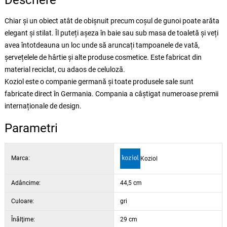
Descriere
Chiar și un obiect atât de obișnuit precum coșul de gunoi poate arăta
elegant și stilat. Îl puteți așeza în baie sau sub masa de toaletă și veți
avea întotdeauna un loc unde să aruncați tampoanele de vată,
șervețelele de hârtie și alte produse cosmetice. Este fabricat din
material reciclat, cu adaos de celuloză.
Koziol este o companie germană și toate produsele sale sunt
fabricate direct în Germania. Compania a câștigat numeroase premii
internaționale de design.
Parametri
Marca:
Koziol
Adâncime:
44,5 cm
Culoare:
gri
Înălţime:
29 cm