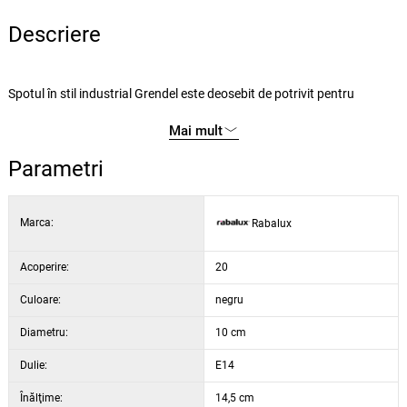
Descriere
Spotul în stil industrial Grendel este deosebit de potrivit pentru
camerele de zi moderne, sufragerii, bucătării sau dormitoare. Capul
Mai mult
metalic al corpului de iluminat este conectat la o bază decorativă
rotundă de culoare fag și completat de un abajur negru mat.
Parametri
Această lampă de perete poate fi utilizată cu un bec de până la 40 W.
Are soclu E14. Este posibil să alegeți o sursă de lumină în alb cald sau
Marca:
Rabalux
alb natural. Spotul poate fi acționat prin intermediul unui întrerupător
rabatabil aflat în partea inferioară a bazei decorative. Acest model
Acoperire:
este furnizat fără sursă de lumină.
20
Culoare:
negru
Diametru:
10 cm
Dulie:
E14
Înălţime:
14,5 cm