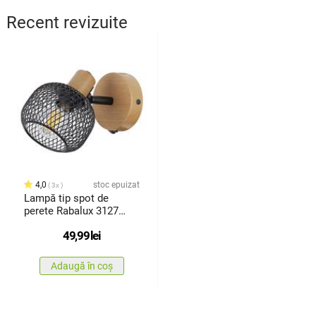
Recent revizuite
4,0
stoc epuizat
3x
Lampă tip spot de
perete Rabalux 3127
Grendel
49,99
lei
Adaugă în coș