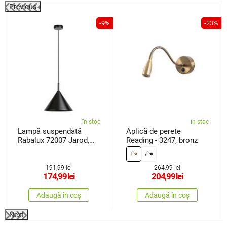
Previous
%
-9%
-23%
în stoc
în stoc
Lampă suspendată
Aplică de perete
Rabalux 72007 Jarod,
Reading - 3247, bronz
negru
191,99 lei
264,99 lei
174,99
lei
204,99
lei
Adaugă în coș
Adaugă în coș
Next