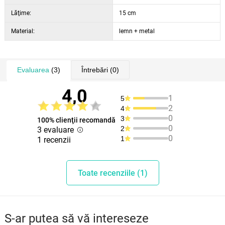
Lăţime:
15 cm
Material:
lemn + metal
Evaluarea
(3)
Întrebări
(0)
4,0
1
5
2
4
0
3
100% clienţii recomandă
0
2
3 evaluare
0
1
1 recenzii
Toate recenziile (1)
S-ar putea să vă intereseze