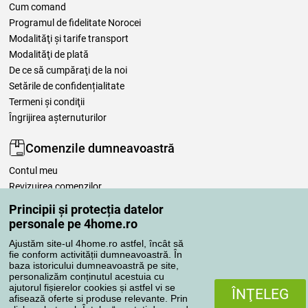
Cum comand
Programul de fidelitate Norocei
Modalităţi şi tarife transport
Modalităţi de plată
De ce să cumpăraţi de la noi
Setările de confidențialitate
Termeni şi condiţii
Îngrijirea așternuturilor
Comenzile dumneavoastră
Contul meu
Revizuirea comenzilor
Reclamaţii
Principii și protecția datelor
Retragere de la contract
personale pe 4home.ro
Regulile de procesare a recenziilor
Ajustăm site-ul 4home.ro astfel, încât să
fie conform activității dumneavoastră. În
baza istoricului dumneavoastră pe site,
Metode de transport
personalizăm conținutul acestuia cu
ajutorul fișierelor cookies și astfel vi se
ÎNŢELEG
afisează oferte si produse relevante. Prin