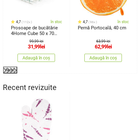
4,7
în stoc
4,7
în stoc
112x
96x
Prosoape de bucătărie
Pernă Portocală, 40 cm
4Home Cube 50 x 70
cm, set de 3 buc.
99,99 lei
63,99 lei
31,99
lei
62,99
lei
Adaugă în coș
Adaugă în coș
Next
Recent revizuite