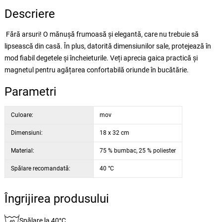
Descriere
Fără arsuri! O mănușă frumoasă și elegantă, care nu trebuie să
lipsească din casă. În plus, datorită dimensiunilor sale, protejează în
mod fiabil degetele și încheieturile. Veți aprecia gaica practică și
magnetul pentru agățarea confortabilă oriunde în bucătărie.
Parametri
Culoare:
mov
Dimensiuni:
18 x 32 cm
Material:
75 % bumbac, 25 % poliester
Spălare recomandată:
40 °C
Îngrijirea produsului
Spălare la 40°C