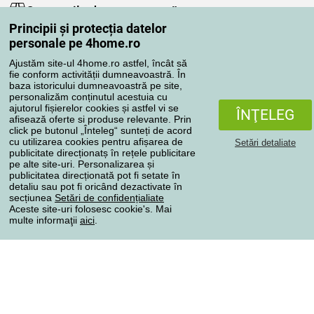
Comenzile dumneavoastră
Principii și protecția datelor
Contul meu
personale pe 4home.ro
Revizuirea comenzilor
Ajustăm site-ul 4home.ro astfel, încât să
Reclamaţii
fie conform activității dumneavoastră. În
Retragere de la contract
baza istoricului dumneavoastră pe site,
personalizăm conținutul acestuia cu
Regulile de procesare a recenziilor
ajutorul fișierelor cookies și astfel vi se
ÎNŢELEG
afisează oferte si produse relevante. Prin
click pe butonul „Înteleg“ sunteți de acord
Metode de transport
cu utilizarea cookies pentru afișarea de
Setări detaliate
publicitate direcționatș în rețele publicitare
pe alte site-uri. Personalizarea și
publicitatea direcționată pot fi setate în
Metode de plată
detaliu sau pot fi oricând dezactivate în
secțiunea
Setări de confidențialiate
Aceste site-uri folosesc cookie's. Mai
multe informaţii
aici
.
Magazin de încredere