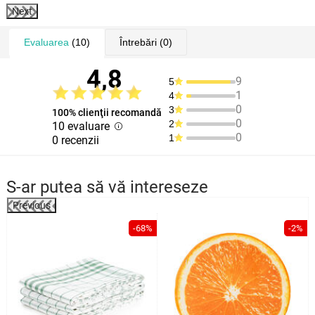
Next
Evaluarea
(10)
Întrebări
(0)
4,8
9
5
1
4
0
3
100% clienţii recomandă
0
2
10 evaluare
0
1
0 recenzii
S-ar putea să vă intereseze
Previous
%
-68%
-2%