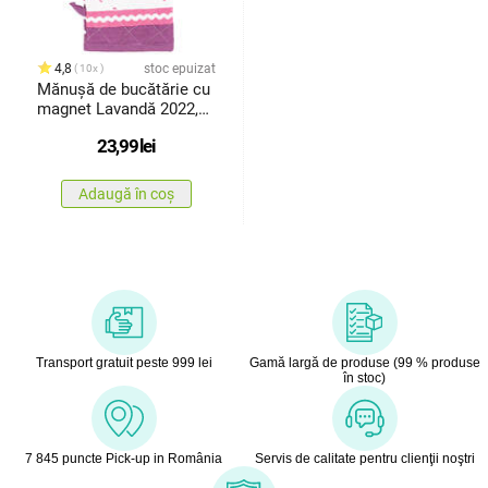
4,8
stoc epuizat
10x
Mănușă de bucătărie cu
magnet Lavandă 2022,
18 x 32 cm
23,99
lei
Adaugă în coș
Transport gratuit peste 999 lei
Gamă largă de produse (99 % produse
în stoc)
7 845 puncte Pick-up in România
Servis de calitate pentru clienţii noştri