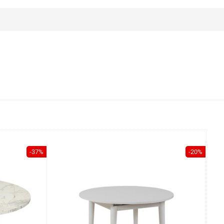
-37%
-20%