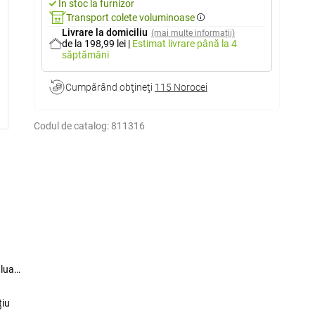
În stoc la furnizor
Transport colete voluminoase
Livrare la domiciliu
(mai multe informații)
de la 198,99 lei
|
Estimat livrare
până la 4
săptămâni
Cumpărând obţineţi
115 Norocei
Codul de catalog:
811316
 luat
țiu