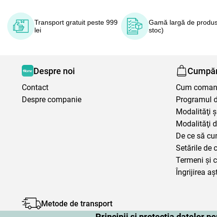
Transport gratuit peste 999
Gamă largă de produs
lei
stoc)
Despre noi
Cumpăr
Contact
Cum coma
Despre companie
Programul de
Modalităţi ş
Modalităţi d
De ce să cu
Setările de 
Termeni şi c
Îngrijirea aș
Metode de transport
Principii și protecția datelor 