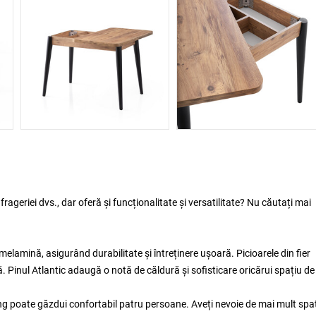
eriei dvs., dar oferă și funcționalitate și versatilitate? Nu căutați mai
lamină, asigurând durabilitate și întreținere ușoară. Picioarele din fier
că. Pinul Atlantic adaugă o notă de căldură și sofisticare oricărui spațiu de
ng poate găzdui confortabil patru persoane. Aveți nevoie de mai mult spa