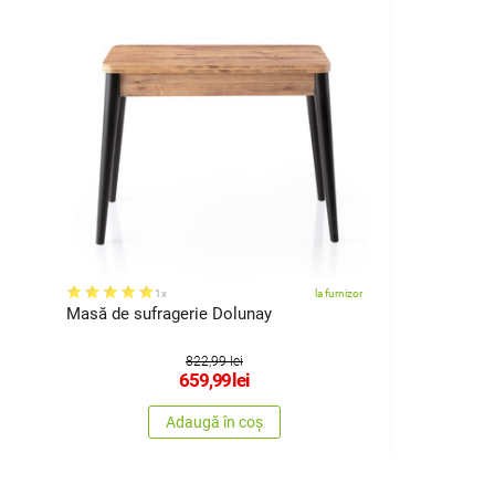
1x
la furnizor
Masă de sufragerie Dolunay
822,99 lei
659,99
lei
Adaugă în coș