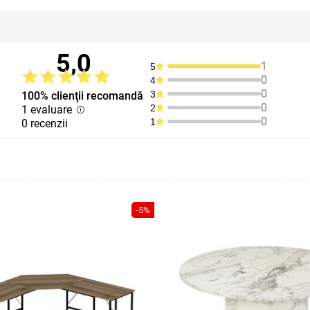
5,0
1
5
0
4
0
3
100% clienţii recomandă
0
2
1 evaluare
0
1
0 recenzii
-5%