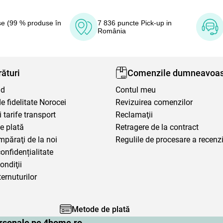
e (99 % produse în
7 836 puncte Pick-up in
România
ături
Comenzile dumneavoas
nd
Contul meu
 fidelitate Norocei
Revizuirea comenzilor
i tarife transport
Reclamaţii
e plată
Retragere de la contract
mpăraţi de la noi
Regulile de procesare a recenzi
confidențialitate
ondiţii
ternuturilor
Metode de plată
personale pe 4home.ro