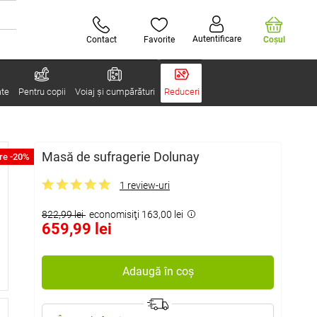
Autentificare
Contact
Favorite
Coşul
ate
Pentru copii
Voiaj și cumpărături
Reduceri
Masă de sufragerie Dolunay
re -20%
1 review-uri
822,99 lei
economisiţi 163,00 lei
659,99 lei
Adaugă în coș