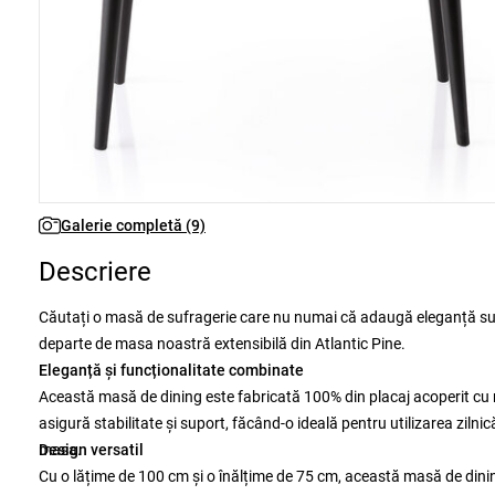
Galerie completă (9)
Descriere
Căutați o masă de sufragerie care nu numai că adaugă eleganță sufrag
departe de masa noastră extensibilă din Atlantic Pine.
Eleganță și funcționalitate combinate
Această masă de dining este fabricată 100% din placaj acoperit cu me
asigură stabilitate și suport, făcând-o ideală pentru utilizarea zilni
masa.
Design versatil
Cu o lățime de 100 cm și o înălțime de 75 cm, această masă de dini