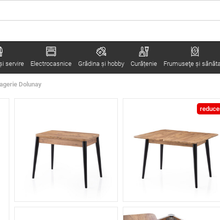
i servire
Electrocasnice
Grădina şi hobby
Curățenie
Frumuseţe şi sănăt
agerie Dolunay
reduce