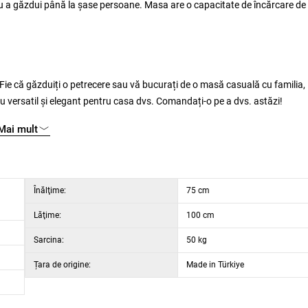
ru a găzdui până la șase persoane. Masa are o capacitate de încărcare de
Fie că găzduiți o petrecere sau vă bucurați de o masă casuală cu familia,
 versatil și elegant pentru casa dvs. Comandați-o pe a dvs. astăzi!
Mai mult
Înălţime:
75 cm
Lăţime:
100 cm
Sarcina:
50 kg
Țara de origine:
Made in Türkiye