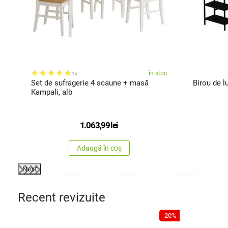
oc
în stoc
1x
Set de sufragerie 4 scaune + masă
Birou de l
Kampali, alb
1.063,99
lei
Adaugă în coș
Next
Recent revizuite
-20%