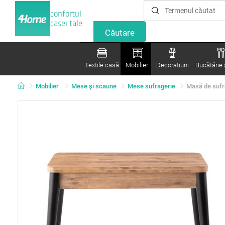
confortul
casei tale
Textile casă
Mobilier
Decorațiuni
Bucătărie ș
Mobilier
Mese şi scaune
Mese sufragerie
Masă de sufr