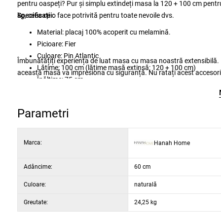
pentru oaspeți? Pur și simplu extindeți masa la 120 + 100 cm pent
kg, ceea ce o face potrivită pentru toate nevoile dvs.
Specificații:
Material: placaj 100% acoperit cu melamină.
Picioare: Fier
Culoare: Pin Atlantic
Îmbunătățiți experiența de luat masa cu masa noastră extensibilă. 
Lățime: 100 cm (lățime masă extinsă: 120 + 100 cm)
această masă va impresiona cu siguranță. Nu ratați acest accesoriu
Înălțime: 75 cm
Adâncime: 60 cm
Capacitate de încărcare: 100 kg
Parametri
Marca:
Hanah Home
Adâncime:
60 cm
Culoare:
naturală
Greutate:
24,25 kg