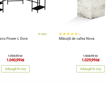
în stoc
1x
ucru Power L Dore
Măsuță de cafea Nova
1.094,99 lei
1.644,99 lei
1.040,99
lei
1.029,99
lei
Adaugă în coș
Adaugă în coș