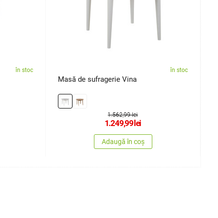
în stoc
în stoc
Masă de sufragerie Vina
M
1.562,99 lei
1.249,99
lei
Adaugă în coș