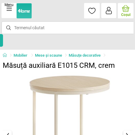
Menu
Coşul
Mobilier
Mese şi scaune
Măsuțe decorative
Măsuță auxiliară E1015 CRM, crem