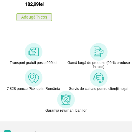
182,99
lei
Adaugă în coș
Transport gratuit peste 999 lei
Gamă largă de produse (99 % produse
în stoc)
7 828 puncte Pick-up in România
Servis de calitate pentru clienţii noştri
Garanţia returnării banilor