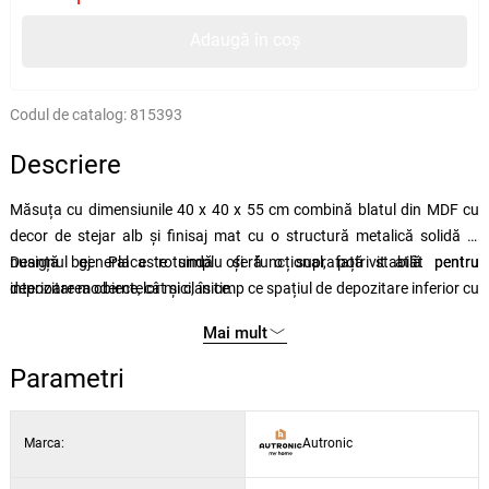
Adaugă în coș
Codul de catalog:
815393
Descriere
Măsuța cu dimensiunile 40 x 40 x 55 cm combină blatul din MDF cu
decor de stejar alb și finisaj mat cu o structură metalică solidă în
nuanță bej. Placa rotundă oferă o suprafață stabilă pentru
Designul general este simplu și funcțional, potrivit atât pentru
depozitarea obiectelor mici, în timp ce spațiul de depozitare inferior cu
interioare moderne, cât și clasice.
margine metalică perforată oferă un loc practic pentru depozitarea
Mai mult
suplimentară. Picioarele metalice sunt echipate cu picioare de reglare,
care permit alinierea măsuței pe suprafețe inegale și asigură
Parametri
stabilitatea.
Marca:
Autronic