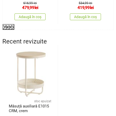
616,99 lei
534,99 lei
479,99
lei
419,99
lei
Adaugă în coș
Adaugă în coș
Next
Recent revizuite
stoc epuizat
Măsuță auxiliară E1015
CRM, crem