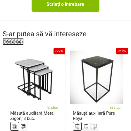
Scrieți o întrebare
S-ar putea să vă intereseze
Previous
%
-22%
-21%
în stoc
în stoc
Măsuță auxiliară Metal
Măsuță auxiliară Pure
Zigon, 3 buc.
Royal