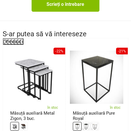
Scrieți o întrebare
S-ar putea să vă intereseze
Previous
%
-22%
-21%
în stoc
în stoc
Măsuță auxiliară Metal
Măsuță auxiliară Pure
Zigon, 3 buc.
Royal