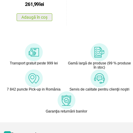
261,99
lei
Adaugă în coș
Transport gratuit peste 999 lei
Gamă largă de produse (99 % produse
în stoc)
7 842 puncte Pick-up in România
Servis de calitate pentru clienţii noştri
Garanţia returnării banilor