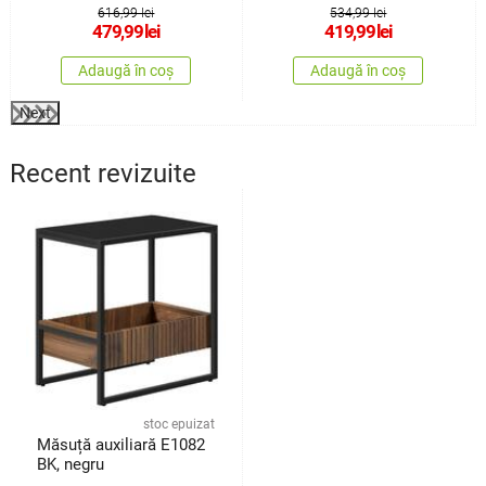
616,99 lei
534,99 lei
479,99
lei
419,99
lei
Adaugă în coș
Adaugă în coș
Next
Recent revizuite
stoc epuizat
Măsuță auxiliară E1082
BK, negru