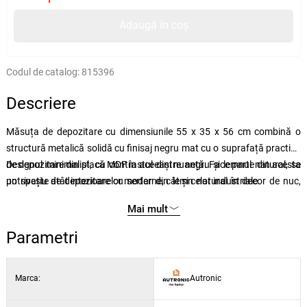
Adaugă în coș
Codul de catalog:
815396
Descriere
Măsuța de depozitare cu dimensiunile 55 x 35 x 56 cm combină o
structură metalică solidă cu finisaj negru mat cu o suprafață practică
de depozitare din placă MDF în aceeași nuanță. Face parte din acesta
Designul minimalist, cu contrastul dintre negru și lemnul natural, se
un spațiu de depozitare cu sertar din lemn natural în decor de nuc,
potrivește atât interioarelor moderne, cât și celor industriale.
care oferă suficient spațiu pentru depozitarea obiectelor mici.
Mai mult
Picioarele reglabile permit nivelarea măsuței pe suprafețe inegale,
asigurând astfel stabilitate și utilizare în condiții de siguranță.
Parametri
Marca:
Autronic