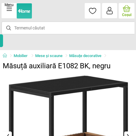
Menu
Coşul
Mobilier
Mese şi scaune
Măsuțe decorative
Măsuță auxiliară E1082 BK, negru