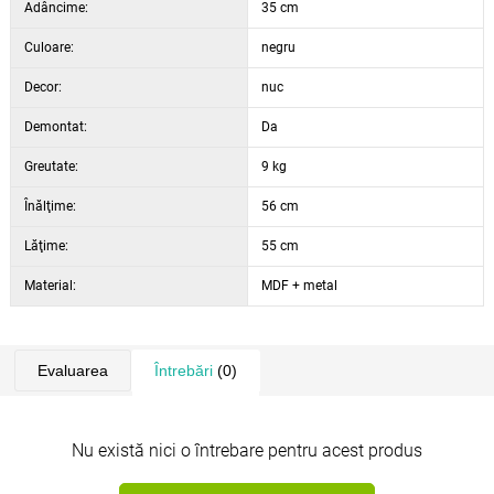
Adâncime:
35 cm
Culoare:
negru
Decor:
nuc
Demontat:
Da
Greutate:
9 kg
Înălţime:
56 cm
Lăţime:
55 cm
Material:
MDF + metal
Evaluarea
Întrebări
(0)
Nu există nici o întrebare pentru acest produs