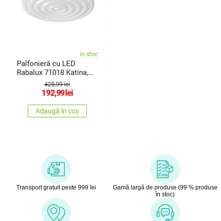
în stoc
Palfonieră cu LED
Rabalux 71018 Katina,
36 W, alb
425,99 lei
192,99
lei
Adaugă în coș
Transport gratuit peste 999 lei
Gamă largă de produse (99 % produse
în stoc)