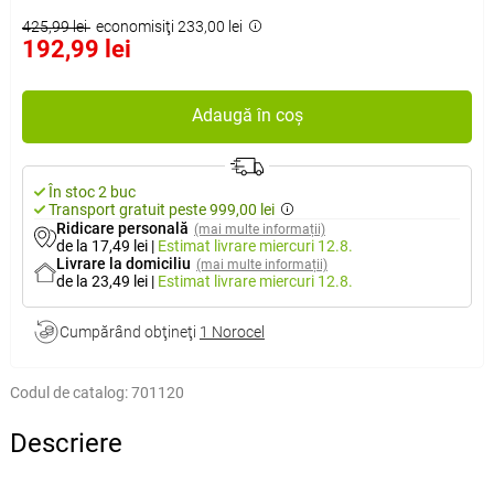
425,99 lei
economisiţi 233,00 lei
192,99 lei
Adaugă în coș
În stoc 2 buc
Transport gratuit peste 999,00 lei
Ridicare personală
(mai multe informații)
de la 17,49 lei
|
Estimat livrare
miercuri 12.8.
Livrare la domiciliu
(mai multe informații)
de la 23,49 lei
|
Estimat livrare
miercuri 12.8.
Cumpărând obţineţi
1 Norocel
Codul de catalog:
701120
Descriere