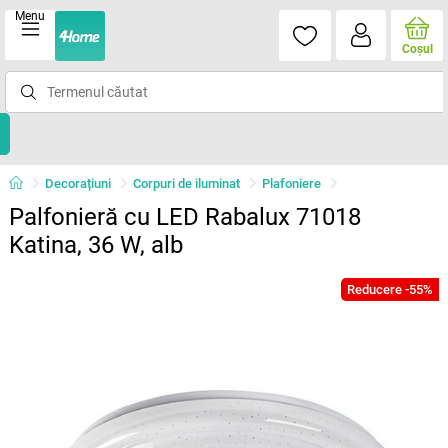
Menu
Coşul
Decorațiuni
Corpuri de iluminat
Plafoniere
Palfonieră cu LED Rabalux 71018
Katina, 36 W, alb
Reducere -55%