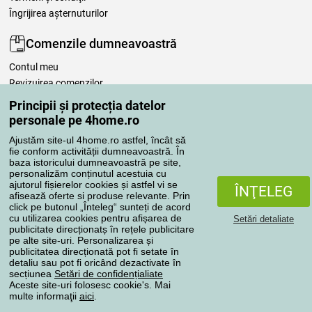
Îngrijirea așternuturilor
Comenzile dumneavoastră
Contul meu
Revizuirea comenzilor
Reclamaţii
Principii și protecția datelor
Retragere de la contract
personale pe 4home.ro
Regulile de procesare a recenziilor
Ajustăm site-ul 4home.ro astfel, încât să
fie conform activității dumneavoastră. În
baza istoricului dumneavoastră pe site,
Metode de transport
personalizăm conținutul acestuia cu
ajutorul fișierelor cookies și astfel vi se
ÎNŢELEG
afisează oferte si produse relevante. Prin
click pe butonul „Înteleg“ sunteți de acord
Metode de plată
cu utilizarea cookies pentru afișarea de
Setări detaliate
publicitate direcționatș în rețele publicitare
pe alte site-uri. Personalizarea și
publicitatea direcționată pot fi setate în
detaliu sau pot fi oricând dezactivate în
Magazin de încredere
secțiunea
Setări de confidențialiate
Aceste site-uri folosesc cookie's. Mai
multe informaţii
aici
.