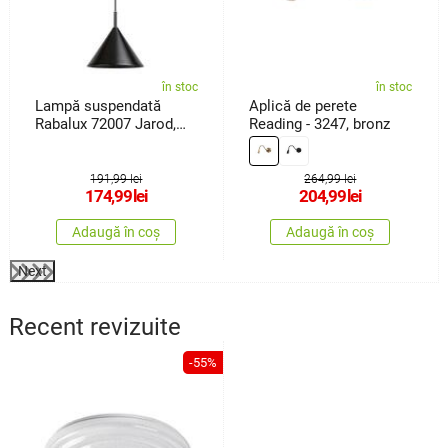
în stoc
în stoc
Lampă suspendată
Aplică de perete
Rabalux 72007 Jarod,
Reading - 3247, bronz
negru
191,99 lei
264,99 lei
174,99
lei
204,99
lei
Adaugă în coș
Adaugă în coș
Next
Recent revizuite
-55%