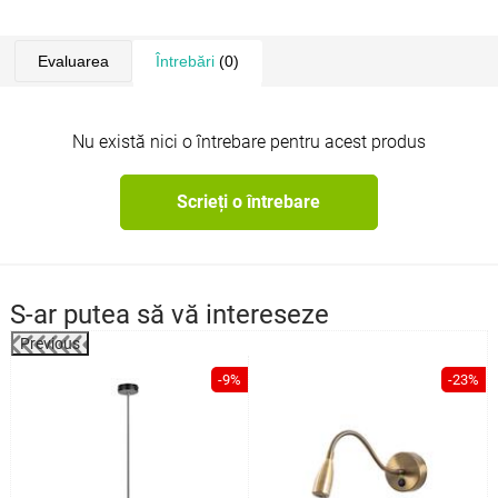
de 70 mm.
Evaluarea
Întrebări
(0)
Nu există nici o întrebare pentru acest produs
Scrieți o întrebare
S-ar putea să vă intereseze
Previous
%
-9%
-23%