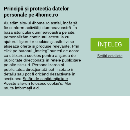
Reclamaţii
Principii și protecția datelor
Retragere de la contract
personale pe 4home.ro
Regulile de procesare a recenziilor
Ajustăm site-ul 4home.ro astfel, încât să
fie conform activității dumneavoastră. În
baza istoricului dumneavoastră pe site,
Metode de transport
personalizăm conținutul acestuia cu
ajutorul fișierelor cookies și astfel vi se
ÎNŢELEG
afisează oferte si produse relevante. Prin
click pe butonul „Înteleg“ sunteți de acord
Metode de plată
cu utilizarea cookies pentru afișarea de
Setări detaliate
publicitate direcționatș în rețele publicitare
pe alte site-uri. Personalizarea și
publicitatea direcționată pot fi setate în
detaliu sau pot fi oricând dezactivate în
Magazin de încredere
secțiunea
Setări de confidențialiate
Aceste site-uri folosesc cookie's. Mai
multe informaţii
aici
.
Protecţia datelor cu caracter personal
Toate drepturile rezervate © 2004-2026 4home, a.s.