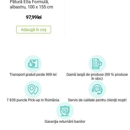
Pătură Ella Formulă,
albastru, 100 x 155 cm
97,99
lei
Adaugă în coș
Transport gratuit peste 999 lei
Gamă largă de produse (99 % produse
în stoc)
7 839 puncte Pick-up in România
Servis de calitate pentru clienţii noştri
Garanţia returnării banilor