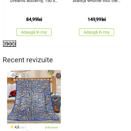
Dreams Butterfly, 150 x
blăniță 4Home Into the
200 cm
woods, 150 x 200 cm
84,99
lei
149,99
lei
Adaugă în coș
Adaugă în coș
Next
Recent revizuite
4,8
4x
la furnizor