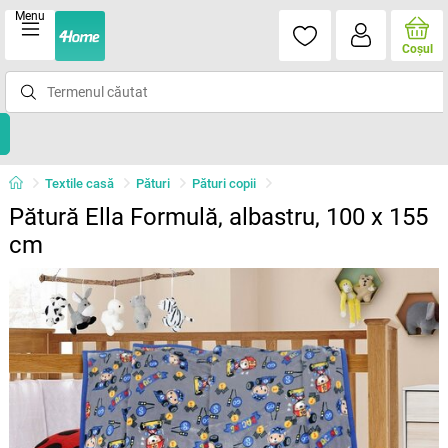
Menu
Coşul
Textile casă
Pături
Pături copii
Pătură Ella Formulă, albastru, 100 x 155
cm