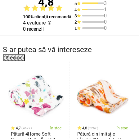
4,8
3
5
1
4
0
3
100% clienţii recomandă
0
2
4 evaluare
0
1
0 recenzii
S-ar putea să vă intereseze
Previous
4,7
în stoc
4,8
în stoc
457x
225x
Pătură 4Home Soft
Pătură din imitație