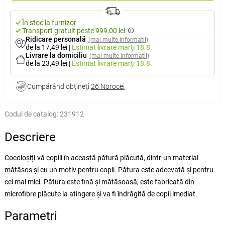
În stoc la furnizor
Transport gratuit peste 999,00 lei
Ridicare personală
(mai multe informații)
de la 17,49 lei
|
Estimat livrare
marți 18.8.
Livrare la domiciliu
(mai multe informații)
de la 23,49 lei
|
Estimat livrare
marți 18.8.
Cumpărând obţineţi
26 Norocei
Codul de catalog:
231912
Descriere
Cocoloșiți-vă copiii în această pătură plăcută, dintr-un material
mătăsos şi cu un motiv pentru copii. Pătura este adecvată şi pentru
cei mai mici. Pătura este fină şi mătăsoasă, este fabricată din
microfibre plăcute la atingere şi va fi îndrăgită de copii imediat.
Parametri