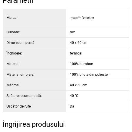
Parametri
nețesută.
Husa este fabricată din bumbac cu imprimeu colorat vesel și este
Marca:
Bellatex
prevăzută cu fermoar pentru întreținere ușoară.
Husele pentru perne sunt cusute din metraj, datorită diversității
modelului, fiecare husă poate fi puțin diferită. Fotografia este doar
Culoare:
roz
ilustrativă.
Dimensiuni pernă:
40 x 60 cm
Închidere:
fermoal
Material:
100% bumbac
Material umplere:
100% biluțe din poliester
Mărime:
40 x 60 cm
Spălare recomandată:
40 °C
Uscător de rufe:
Da
Îngrijirea produsului