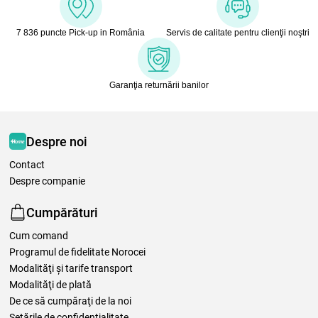
7 836 puncte Pick-up in România
Servis de calitate pentru clienţii noştri
Garanţia returnării banilor
Despre noi
Contact
Despre companie
Cumpărături
Cum comand
Programul de fidelitate Norocei
Modalităţi şi tarife transport
Modalităţi de plată
De ce să cumpăraţi de la noi
Setările de confidențialitate