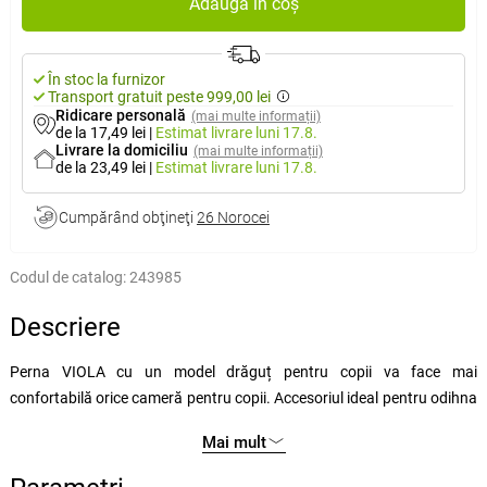
Adaugă în coș
În stoc la furnizor
Transport gratuit peste 999,00 lei
Ridicare personală
(mai multe informații)
de la 17,49 lei
|
Estimat livrare
luni 17.8.
Livrare la domiciliu
(mai multe informații)
de la 23,49 lei
|
Estimat livrare
luni 17.8.
Cumpărând obţineţi
26 Norocei
Codul de catalog:
243985
Descriere
Perna VIOLA cu un model drăguț pentru copii va face mai
confortabilă orice cameră pentru copii. Accesoriul ideal pentru odihna
de după-amiază și pentru un somn liniștit seara.
Mai mult
Umplutură separată, formată din bile de poliester în țesătură