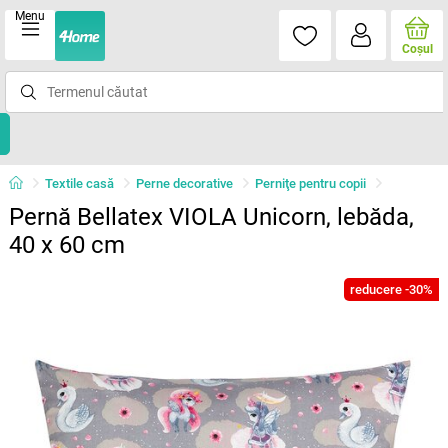
Menu
Coşul
Textile casă
Perne decorative
Perniţe pentru copii
Pernă Bellatex VIOLA Unicorn, lebăda,
40 x 60 cm
reducere -30%