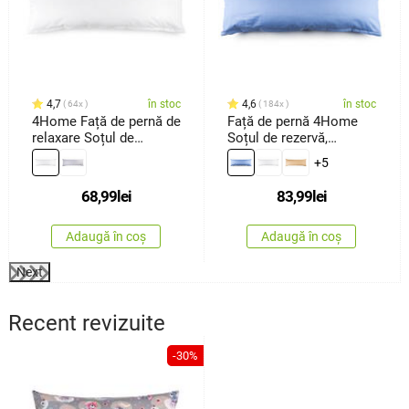
4,7
în stoc
4,6
în stoc
64x
184x
4Home Față de pernă de
Față de pernă 4Home
relaxare Soțul de
Soțul de rezervă,
rezervă albă, 45 x 120
albastru, 50 x 150 cm
+5
cm
68,99
lei
83,99
lei
Adaugă în coș
Adaugă în coș
Next
Recent revizuite
-30%