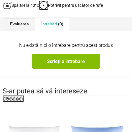
Spălare la 40°C
Potrivit pentru uscător de rufe
Evaluarea
Întrebări
(0)
Nu există nici o întrebare pentru acest produs
Scrieți o întrebare
S-ar putea să vă intereseze
Previous
%