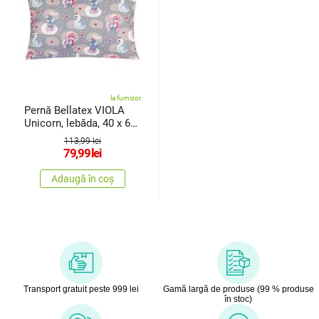
la furnizor
Pernă Bellatex VIOLA
Unicorn, lebăda, 40 x 60
cm
113,99 lei
79,99
lei
Adaugă în coș
Transport gratuit peste 999 lei
Gamă largă de produse (99 % produse
în stoc)