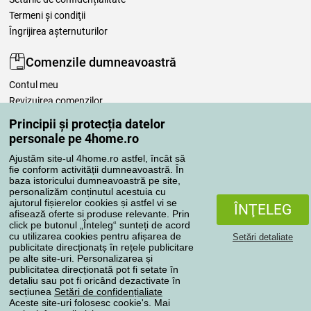
Termeni şi condiţii
Îngrijirea așternuturilor
Comenzile dumneavoastră
Contul meu
Revizuirea comenzilor
Reclamaţii
Principii și protecția datelor
Retragere de la contract
personale pe 4home.ro
Regulile de procesare a recenziilor
Ajustăm site-ul 4home.ro astfel, încât să
fie conform activității dumneavoastră. În
baza istoricului dumneavoastră pe site,
Metode de transport
personalizăm conținutul acestuia cu
ajutorul fișierelor cookies și astfel vi se
ÎNŢELEG
afisează oferte si produse relevante. Prin
click pe butonul „Înteleg“ sunteți de acord
Metode de plată
cu utilizarea cookies pentru afișarea de
Setări detaliate
publicitate direcționatș în rețele publicitare
pe alte site-uri. Personalizarea și
publicitatea direcționată pot fi setate în
detaliu sau pot fi oricând dezactivate în
Magazin de încredere
secțiunea
Setări de confidențialiate
Aceste site-uri folosesc cookie's. Mai