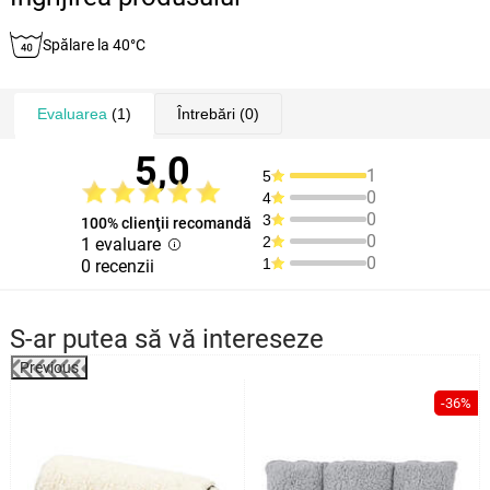
Spălare la 40°C
Evaluarea
(1)
Întrebări
(0)
5,0
1
5
0
4
0
3
100% clienţii recomandă
0
2
1 evaluare
0
1
0 recenzii
S-ar putea să vă intereseze
Previous
%
-36%