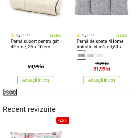
4,3
în stoc
4,5
în stoc
1114x
514x
Pernă suport pentru gât
Pernă de spate 4Home
4Home, 35 x 10 cm
imitație blană, gri,60 x
30 cm
49,99 lei
59,99
lei
31,99
lei
Adaugă în coș
Adaugă în coș
Next
Recent revizuite
-25%