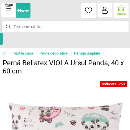
Menu
Coşul
Textile casă
Perne decorative
Perniţe umplute
Pernă Bellatex VIOLA Ursul Panda, 40 x
60 cm
reducere -25%