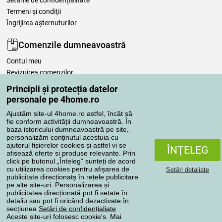
Setările de confidențialitate
Termeni şi condiţii
Îngrijirea așternuturilor
Comenzile dumneavoastră
Contul meu
Revizuirea comenzilor
Reclamaţii
Principii și protecția datelor
Retragere de la contract
personale pe 4home.ro
Regulile de procesare a recenziilor
Ajustăm site-ul 4home.ro astfel, încât să
fie conform activității dumneavoastră. În
baza istoricului dumneavoastră pe site,
Metode de transport
personalizăm conținutul acestuia cu
ajutorul fișierelor cookies și astfel vi se
ÎNŢELEG
afisează oferte si produse relevante. Prin
click pe butonul „Înteleg“ sunteți de acord
Metode de plată
cu utilizarea cookies pentru afișarea de
Setări detaliate
publicitate direcționatș în rețele publicitare
pe alte site-uri. Personalizarea și
publicitatea direcționată pot fi setate în
detaliu sau pot fi oricând dezactivate în
Magazin de încredere
secțiunea
Setări de confidențialiate
Aceste site-uri folosesc cookie's. Mai