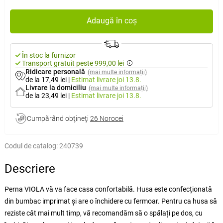
Adaugă în coș
În stoc la furnizor
Transport gratuit peste 999,00 lei
Ridicare personală
(mai multe informații)
de la 17,49 lei
|
Estimat livrare
joi 13.8.
Livrare la domiciliu
(mai multe informații)
de la 23,49 lei
|
Estimat livrare
joi 13.8.
Cumpărând obţineţi
26 Norocei
Codul de catalog:
240739
Descriere
Perna VIOLA vă va face casa confortabilă. Husa este confecționată
din bumbac imprimat și are o închidere cu fermoar. Pentru ca husa să
reziste cât mai mult timp, vă recomandăm să o spălați pe dos, cu