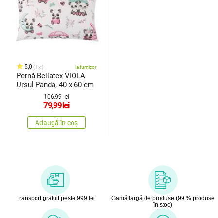
5,0
1x
la furnizor
Pernă Bellatex VIOLA
Ursul Panda, 40 x 60 cm
106,99 lei
79,99
lei
Adaugă în coș
Transport gratuit peste 999 lei
Gamă largă de produse (99 % produse
în stoc)