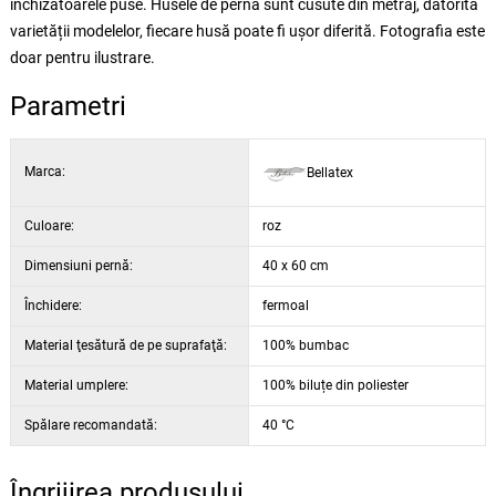
închizătoarele puse. Husele de pernă sunt cusute din metraj, datorită
varietății modelelor, fiecare husă poate fi ușor diferită. Fotografia este
doar pentru ilustrare.
Parametri
Marca:
Bellatex
Culoare:
roz
Dimensiuni pernă:
40 x 60 cm
Închidere:
fermoal
Material ţesătură de pe suprafaţă:
100% bumbac
Material umplere:
100% biluțe din poliester
Spălare recomandată:
40 °C
Îngrijirea produsului