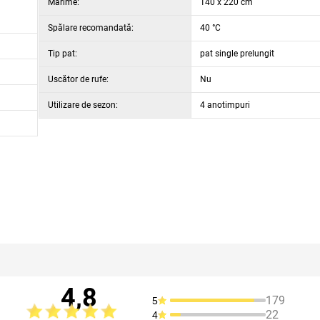
Mărime:
140 x 220 cm
Spălare recomandată:
40 °C
Tip pat:
pat single prelungit
Uscător de rufe:
Nu
Utilizare de sezon:
4 anotimpuri
4,8
179
5
22
4