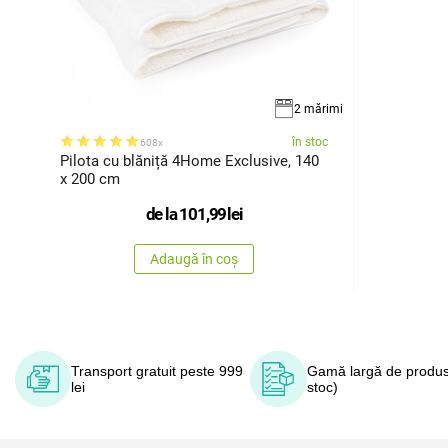
2 mărimi
în stoc
608x
Pilota cu blăniță 4Home Exclusive, 140
x 200 cm
de la
101,99
lei
Adaugă în coș
Transport gratuit peste 999
Gamă largă de produs
lei
stoc)