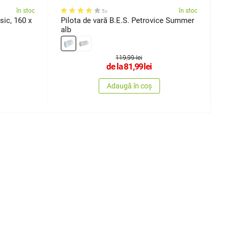
în stoc
în stoc
5x
sic, 160 x
Pilota de vară B.E.S. Petrovice Summer
P
alb
2
119,99 lei
de la
81,99
lei
Adaugă în coș