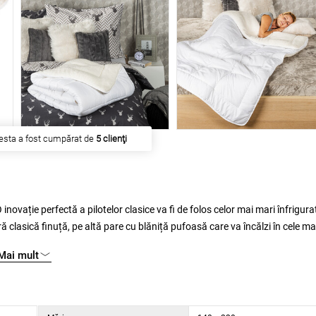
esta a fost cumpărat de
5 clienţi
novație perfectă a pilotelor clasice va fi de folos celor mai mari înfriguraț
ră clasică finuță, pe altă pare cu blăniță pufoasă care va încălzi în cele ma
in microfibră tubulară clasică. Toate acestea în combinație cu matlasar
Mai mult
l mai confortabil și cel mai liniștit somn.
0
.