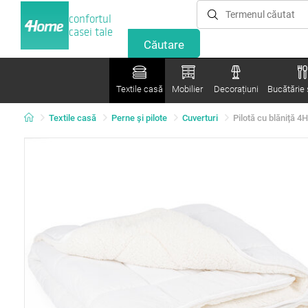
confortul
casei tale
Textile casă
Mobilier
Decorațiuni
Bucătărie ș
Textile casă
Perne şi pilote
Cuverturi
Pilotă cu blăniță 