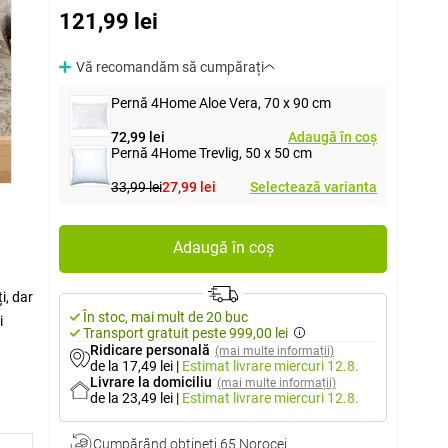
121,99 lei
Vă recomandăm să cumpărați
Pernă 4Home Aloe Vera, 70 x 90 cm
72,99 lei
Adaugă în coș
Pernă 4Home Trevlig, 50 x 50 cm
33,99 lei
27,99 lei
Selectează varianta
Adaugă în coș
i, dar
În stoc, mai mult de 20 buc
i
Transport gratuit peste 999,00 lei
e
Ridicare personală
(mai multe informații)
de la 17,49 lei
|
Estimat livrare
miercuri 12.8.
Livrare la domiciliu
(mai multe informații)
de la 23,49 lei
|
Estimat livrare
miercuri 12.8.
Cumpărând obţineţi
65 Norocei