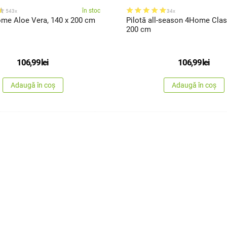
în stoc
543x
34x
ome Aloe Vera, 140 x 200 cm
Pilotă all-season 4Home Clas
200 cm
106,99
lei
106,99
lei
Adaugă în coș
Adaugă în coș