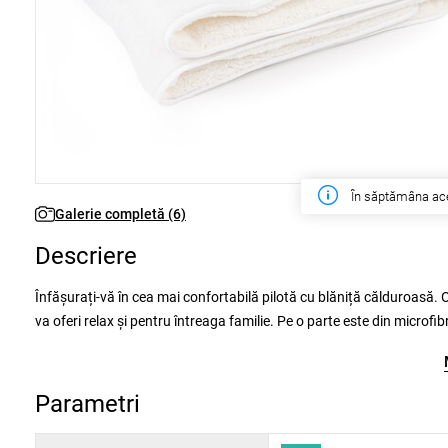
În săptămâna ac
Galerie completă (6)
Descriere
Înfășurați-vă în cea mai confortabilă pilotă cu blăniță călduroasă. O i
va oferi relax și pentru întreaga familie. Pe o parte este din microfib
geroase nopți. De asemenea conține umplutură moale antialergică d
împotriva deplasării de umplutură, crează o pilotă potrivită pentru ce
Parametri
Pilota este atestată cu certificatul de calitate
Öko-Tex Standard 10