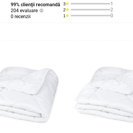
1
3
99% clienţii recomandă
2
2
204 evaluare
0
1
0 recenzii