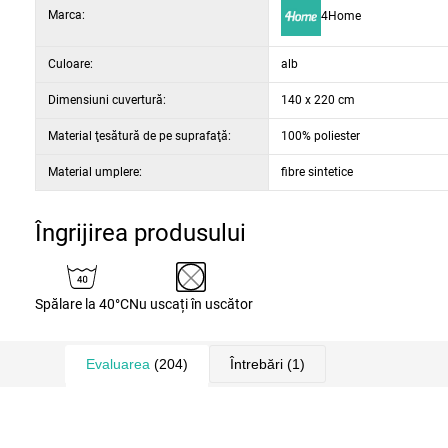
Marca:
4Home
Culoare:
alb
Dimensiuni cuvertură:
140 x 220 cm
Material ţesătură de pe suprafaţă:
100% poliester
Material umplere:
fibre sintetice
Îngrijirea produsului
Spălare la 40°C
Nu uscați în uscător
Evaluarea
(204)
Întrebări
(1)