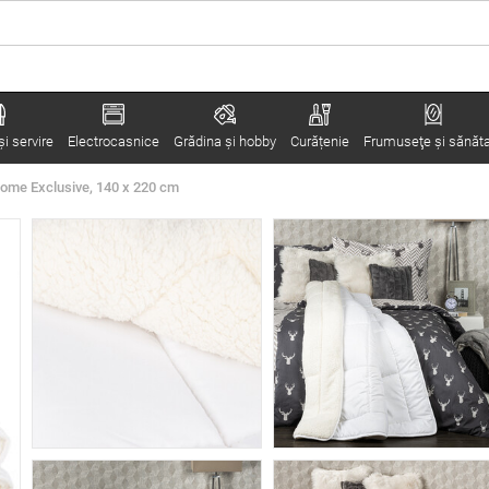
i servire
Electrocasnice
Grădina şi hobby
Curățenie
Frumuseţe şi sănăt
4Home Exclusive, 140 x 220 cm