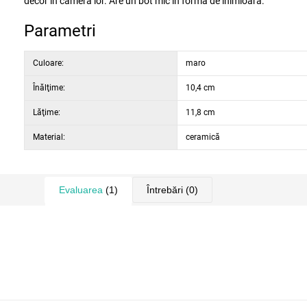
decor în camera lor. Are un bot mic în formă de inimioară.
Parametri
Culoare:
maro
Înălţime:
10,4 cm
Lăţime:
11,8 cm
Material:
ceramică
Evaluarea
(1)
Întrebări
(0)