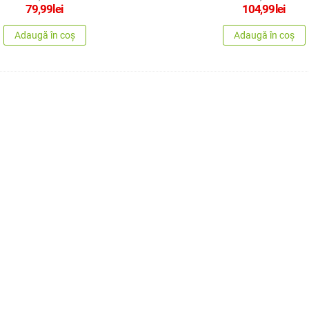
79,99
lei
104,99
lei
Adaugă în coș
Adaugă în coș