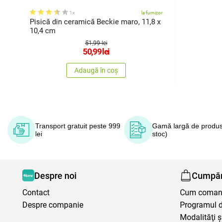
1x
la furnizor
Pisică din ceramică Beckie maro, 11,8 x
10,4 cm
51,99 lei
50,99
lei
Adaugă în coș
Transport gratuit peste 999
Gamă largă de produs
lei
stoc)
Despre noi
Cumpăr
Contact
Cum coma
Despre companie
Programul de
Modalităţi ş