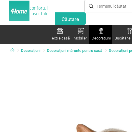
confortul
casei tale
Textile casă
Mobilier
Decorațiuni
Bucătărie ș
Decorațiuni
Decoraţiuni mărunte pentru casă
Decoraţiuni pe