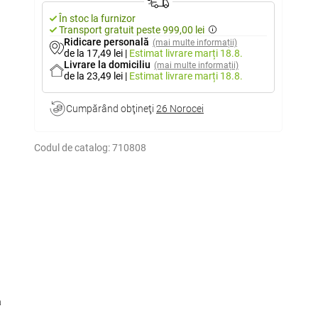
În stoc la furnizor
Transport gratuit peste 999,00 lei
Ridicare personală
(mai multe informații)
de la 17,49 lei
|
Estimat livrare
marți 18.8.
Livrare la domiciliu
(mai multe informații)
de la 23,49 lei
|
Estimat livrare
marți 18.8.
Cumpărând obţineţi
26 Norocei
Codul de catalog:
710808
a