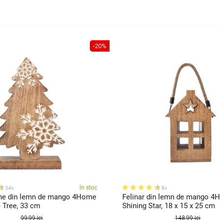
-20%
în stoc
24x
8x
ne din lemn de mango 4Home
Felinar din lemn de mango 
 Tree, 33 cm
Shining Star, 18 x 15 x 25 cm
99,99 lei
148,99 lei