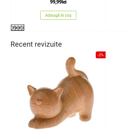
99,99
lei
Adaugă în coș
Next
Recent revizuite
-2%