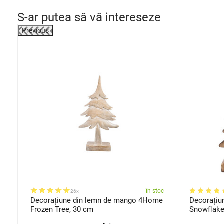
S-ar putea să vă intereseze
Previous
-27%
oc
în stoc
26x
Decorațiune din lemn de mango 4Home
Decorațiu
Frozen Tree, 30 cm
Snowflake