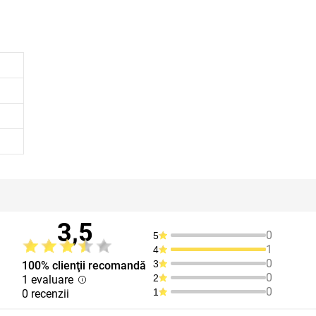
3,5
0
5
1
4
0
3
100% clienţii recomandă
0
2
1 evaluare
0
1
0 recenzii