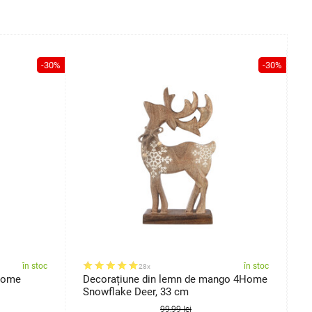
-30%
-30%
în stoc
în stoc
28x
4Home
Decorațiune din lemn de mango 4Home
D
Snowflake Deer, 33 cm
N
99,99 lei