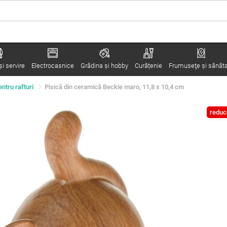
i servire
Electrocasnice
Grădina şi hobby
Curățenie
Frumuseţe şi sănăt
ntru rafturi
Pisică din ceramică Beckie maro, 11,8 x 10,4 cm
reduc