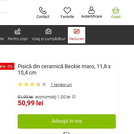
Autentificare
Contact
Favorite
Coşul
ate
Pentru copii
Voiaj și cumpărături
Reduceri
Pisică din ceramică Beckie maro, 11,8 x
ere -2%
10,4 cm
1 review-uri
51,99 lei
economisiţi 1,00 lei
50,99 lei
Adaugă în coș