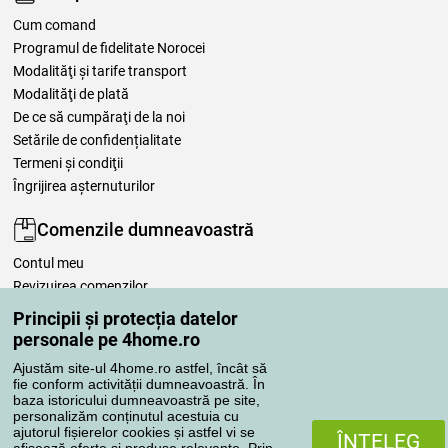
Cum comand
Programul de fidelitate Norocei
Modalităţi şi tarife transport
Modalităţi de plată
De ce să cumpăraţi de la noi
Setările de confidențialitate
Termeni şi condiţii
Îngrijirea așternuturilor
Comenzile dumneavoastră
Contul meu
Revizuirea comenzilor
Reclamaţii
Principii și protecția datelor
Retragere de la contract
personale pe 4home.ro
Regulile de procesare a recenziilor
Ajustăm site-ul 4home.ro astfel, încât să
fie conform activității dumneavoastră. În
baza istoricului dumneavoastră pe site,
Metode de transport
personalizăm conținutul acestuia cu
ajutorul fișierelor cookies și astfel vi se
ÎNŢELEG