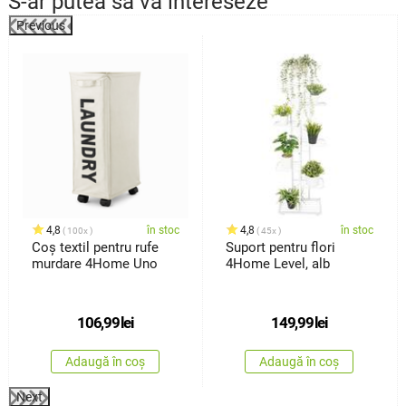
S-ar putea să vă intereseze
Previous
%
4,8
în stoc
4,8
în stoc
100x
45x
Coș textil pentru rufe
Suport pentru flori
murdare 4Home Uno
4Home Level, alb
106,99
lei
149,99
lei
Adaugă în coș
Adaugă în coș
Next