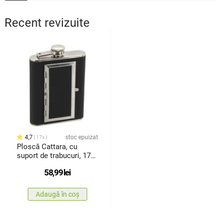
Recent revizuite
4,7
stoc epuizat
17x
Ploscă Cattara, cu
suport de trabucuri, 175
ml
58,99
lei
Adaugă în coș