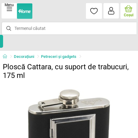
Menu
Coşul
Decorațiuni
Petreceri şi gadgets
Ploscă Cattara, cu suport de trabucuri,
175 ml