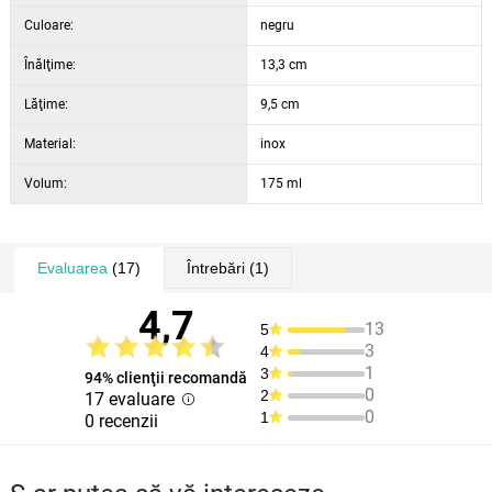
Culoare:
negru
Dimensiunile husei sunt de cca. 5 x 10 x 1 cm
Înălţime:
13,3 cm
Lăţime:
9,5 cm
Material:
inox
Volum:
175 ml
Evaluarea
(17)
Întrebări
(1)
4,7
13
5
3
4
1
3
94% clienţii recomandă
0
2
17 evaluare
0
1
0 recenzii