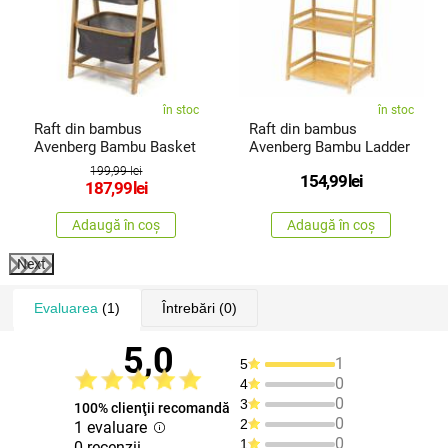
în stoc
în stoc
Raft din bambus
Raft din bambus
Avenberg Bambu Basket
Avenberg Bambu Ladder
199,99 lei
154,99
lei
187,99
lei
Adaugă în coș
Adaugă în coș
Next
Evaluarea
(1)
Întrebări
(0)
5,0
1
5
0
4
0
3
100% clienţii recomandă
0
2
1 evaluare
0
1
0 recenzii