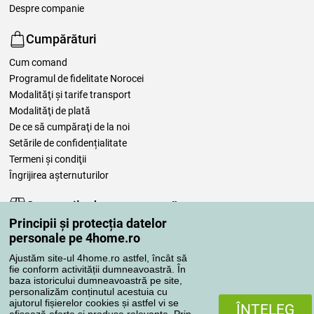
Despre companie
Cumpărături
Cum comand
Programul de fidelitate Norocei
Modalităţi şi tarife transport
Modalităţi de plată
De ce să cumpăraţi de la noi
Setările de confidențialitate
Termeni şi condiţii
Îngrijirea așternuturilor
Comenzile dumneavoastră
Principii și protecția datelor
Contul meu
personale pe 4home.ro
Revizuirea comenzilor
Ajustăm site-ul 4home.ro astfel, încât să
Reclamaţii
fie conform activității dumneavoastră. În
Retragere de la contract
baza istoricului dumneavoastră pe site,
personalizăm conținutul acestuia cu
Regulile de procesare a recenziilor
ajutorul fișierelor cookies și astfel vi se
ÎNŢELEG