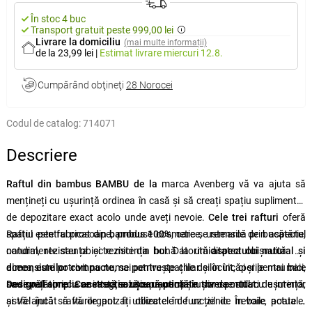
În stoc 4 buc
Transport gratuit peste 999,00 lei
Livrare la domiciliu
(mai multe informații)
de la 23,99 lei
|
Estimat livrare
miercuri 12.8.
Cumpărând obţineţi
28 Norocei
Codul de catalog:
714071
Descriere
Raftul din bambus BAMBU de la
marca
Avenberg
vă va ajuta să
mențineți cu ușurință ordinea în casă și să creați spațiu suplimentar
de depozitare exact acolo unde aveți nevoie.
Cele trei rafturi
oferă
spațiu pentru prosoape, produse cosmetice, ustensile de bucătărie,
Raftul este fabricat din
bambus 100%
, care se remarcă prin aspectul
condimente sau obiecte mici din hol. Datorită
natural, rezistența și rezistența bună la umiditatea obișnuită. De
aspectului natural și
dimensiunilor compacte
aceea, este potrivit nu numai pentru spațiile de locuit, ci și pentru baie
, se potrivește chiar și în încăperile mai mici,
unde veți aprecia această soluție practică și ușor de mutat.
sau spălătorie.
Designul simplu
Construcția ușoară permite
se integrează
cu ușurință
în diverse stiluri de interior
transportul cu ușurință,
astfel încât rafturile pot fi utilizate în funcție de nevoile actuale.
și vă ajută să vă organizați obiectele de uz zilnic. În baie, poate fi