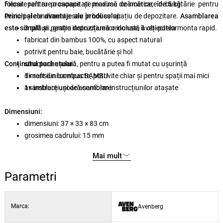
Fiecare raft are o capacitate maximă de încărcare
folosit pentru prosoape și produse cosmetice, în bucătărie pentru
de 5 kg
.
ceaiuri și condimente sau în hol ca spațiu de depozitare.
Principalele avantaje ale produsului:
Asamblarea
este simplă și
3 rafturi pentru depozitarea ordonată a obiectelor
, grație instrucțiunilor incluse, îl veți putea monta rapid.
fabricat din bambus 100%, cu aspect natural
potrivit pentru baie, bucătărie și hol
Conținutul pachetului:
structură ușoară, pentru a putea fi mutat cu ușurință
dimensiuni compacte, potrivite chiar și pentru spații mai mici
1× raft din bambus BAMBU
asamblare ușoară conform instrucțiunilor atașate
1× instrucțiuni de asamblare
Dimensiuni:
dimensiuni: 37 × 33 × 83 cm
grosimea cadrului: 15 mm
grosimea lamelelor rafturilor: 4 mm
Mai mult
Parametri
Marca:
Avenberg