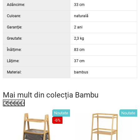
Adâncime:
33 cm
Culoare:
naturală
Garanţie:
2 ani
Greutate:
2,3 kg
Înălţime:
83 cm
Lăţime:
37 cm
Material:
bambus
Mai mult din colecția
Bambu
Previous
e
Noutate
Noutate
-6%