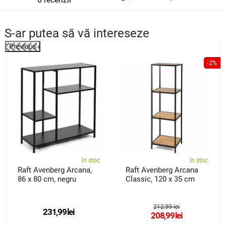
S-ar putea să vă intereseze
Previous
%
-2%
în stoc
în stoc
Raft Avenberg Arcana,
Raft Avenberg Arcana
86 x 80 cm, negru
Classic, 120 x 35 cm
212,99 lei
231,99
lei
208,99
lei