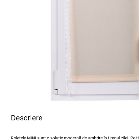
Descriere
Roletele MINI sunt o soluție modernă de umbrire în timpul zilei. Pe timp de noapte asigură un nivel ideal de intimitate. Roletele sunt disponibile în