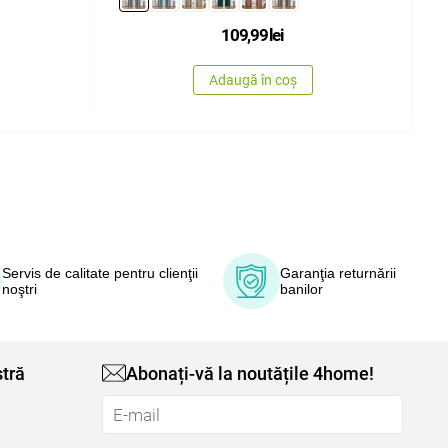
109,99
lei
Adaugă în coș
Servis de calitate pentru clienţii
Garanţia returnării
noştri
banilor
tră
Abonați-vă la noutățile 4home!