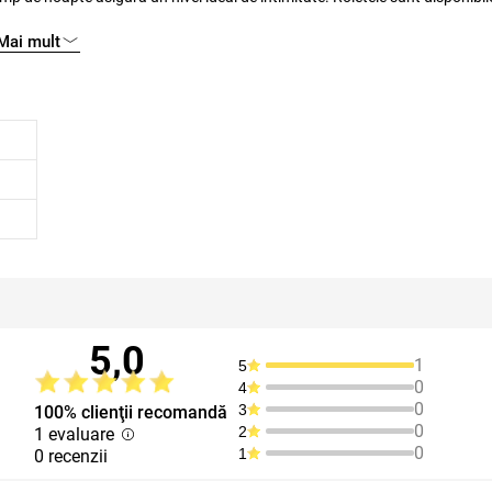
Mai mult
rțial trecerea luminii - nu umbresc complet.
5,0
1
5
0
4
0
3
100% clienţii recomandă
0
2
1 evaluare
0
1
0 recenzii