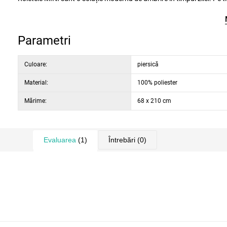
mai multe variante de culori.
Montarea roletei RAINBOW este foarte simplă, fără a fi necesară găurirea ramei ferestrei. Pur și simplu atârnă pe cerceveaua ferestrei.
Parametri
Mecanismul de comandă are și găuri pentru posibilitatea montării pe perete sau tavan. Mecanismul de acționare cu lanț se plasează după
necesitate pe partea stângă sau dreaptă a roletei.
Culoare:
piersică
Material:
100% poliester
Țesăturile din gama RAINBOW permit pa
Mărime:
68 x 210 cm
Evaluarea
(1)
Întrebări
(0)