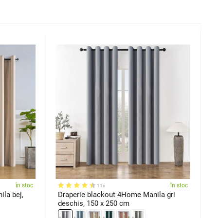
în stoc
în stoc
11x
la bej,
Draperie blackout 4Home Manila gri
D
deschis, 150 x 250 cm
a