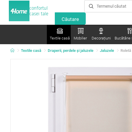
confortul
casei tale
Textile casă
Mobilier
Decorațiuni
Bucătărie ș
Textile casă
Draperii, perdele şi jaluzele
Jaluzele
Roletă