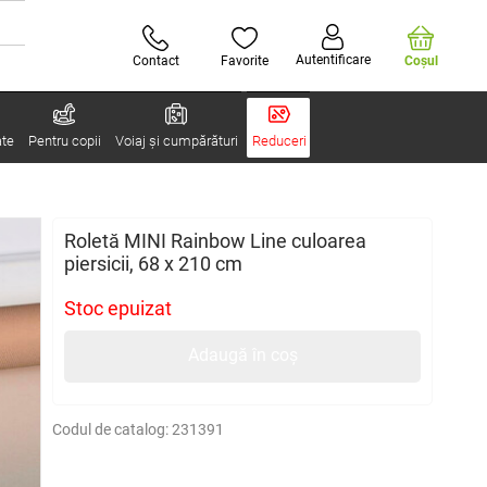
Autentificare
Contact
Favorite
Coşul
ate
Pentru copii
Voiaj și cumpărături
Reduceri
Roletă MINI Rainbow Line culoarea
piersicii, 68 x 210 cm
Stoc epuizat
Adaugă în coș
Codul de catalog:
231391