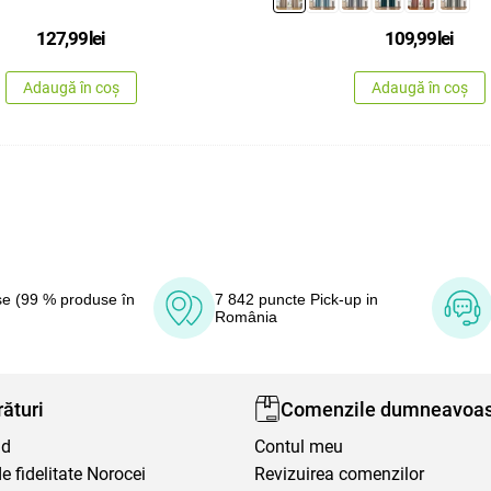
127,99
lei
109,99
lei
Adaugă în coș
Adaugă în coș
e (99 % produse în
7 842 puncte Pick-up in
România
ături
Comenzile dumneavoas
nd
Contul meu
 fidelitate Norocei
Revizuirea comenzilor