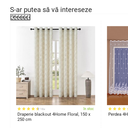
S-ar putea să vă intereseze
Previous
oc
în stoc
16x
Draperie blackout 4Home Floral, 150 x
Perdea 4H
250 cm