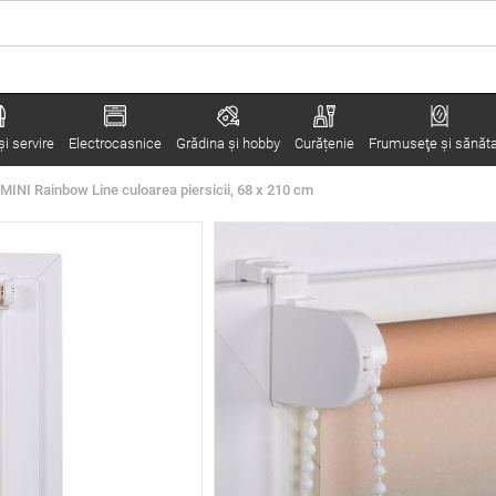
i servire
Electrocasnice
Grădina şi hobby
Curățenie
Frumuseţe şi sănăt
 MINI Rainbow Line culoarea piersicii, 68 x 210 cm