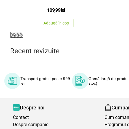
109,99
lei
Adaugă în coș
Next
Recent revizuite
Transport gratuit peste 999
Gamă largă de produs
lei
stoc)
Despre noi
Cumpăr
Contact
Cum coma
Despre companie
Programul de