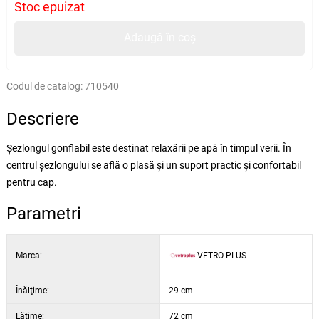
Stoc epuizat
Adaugă în coș
Codul de catalog:
710540
Descriere
Șezlongul gonflabil este destinat relaxării pe apă în timpul verii. În
centrul șezlongului se află o plasă și un suport practic și confortabil
pentru cap.
Parametri
Marca:
VETRO-PLUS
Înălţime:
29 cm
Lăţime:
72 cm