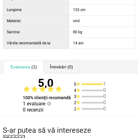
Lungime:
153 cm
Material:
vinil
Sarcina:
80 kg
Vârsta recomandată de la:
14 ani
Evaluarea
(1)
Întrebări
(0)
5,0
1
5
0
4
0
3
100% clienţii recomandă
0
2
1 evaluare
0
1
0 recenzii
S-ar putea să vă intereseze