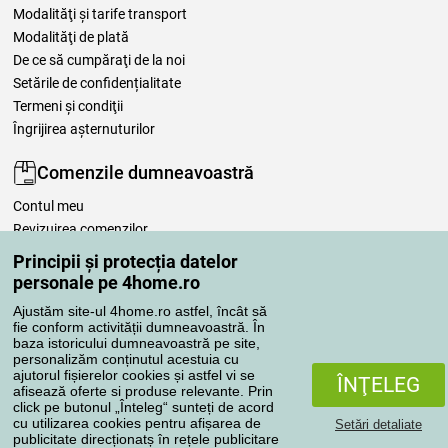
Modalităţi şi tarife transport
Modalităţi de plată
De ce să cumpăraţi de la noi
Setările de confidențialitate
Termeni şi condiţii
Îngrijirea așternuturilor
Comenzile dumneavoastră
Contul meu
Revizuirea comenzilor
Reclamaţii
Principii și protecția datelor
Retragere de la contract
personale pe 4home.ro
Regulile de procesare a recenziilor
Ajustăm site-ul 4home.ro astfel, încât să
fie conform activității dumneavoastră. În
baza istoricului dumneavoastră pe site,
Metode de transport
personalizăm conținutul acestuia cu
ajutorul fișierelor cookies și astfel vi se
ÎNŢELEG
afisează oferte si produse relevante. Prin
click pe butonul „Înteleg“ sunteți de acord
Metode de plată
cu utilizarea cookies pentru afișarea de
Setări detaliate
publicitate direcționatș în rețele publicitare