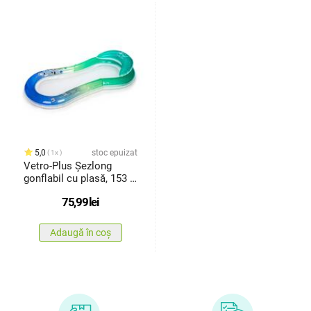
5,0
stoc epuizat
1x
Vetro-Plus Șezlong
gonflabil cu plasă, 153 x
72 x29 cm
75,99
lei
Adaugă în coș