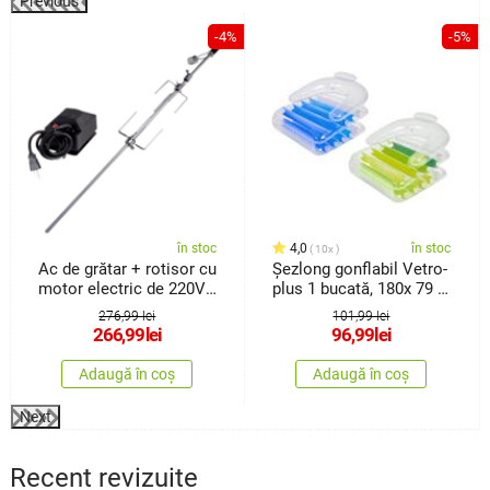
Previous
%
-4%
-5%
în stoc
4,0
în stoc
10x
Ac de grătar + rotisor cu
Șezlong gonflabil Vetro-
motor electric de 220V
plus 1 bucată, 180x 79 x
Fresca
48 cm
276,99 lei
101,99 lei
266,99
lei
96,99
lei
Adaugă în coș
Adaugă în coș
Next
Recent revizuite