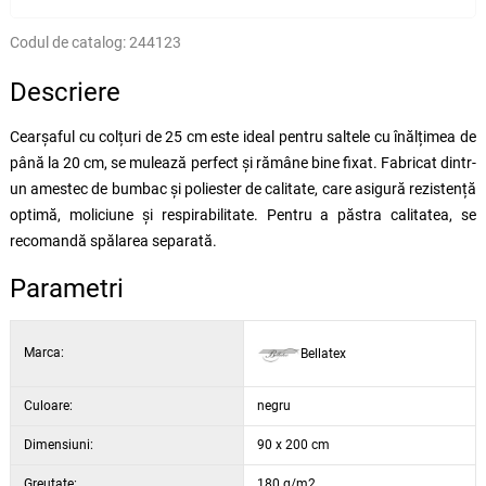
Codul de catalog:
244123
Descriere
Cearșaful cu colțuri de 25 cm este ideal pentru saltele cu înălțimea de
până la 20 cm, se mulează perfect și rămâne bine fixat. Fabricat dintr-
un amestec de bumbac și poliester de calitate, care asigură rezistență
optimă, moliciune și respirabilitate. Pentru a păstra calitatea, se
recomandă spălarea separată.
Parametri
Marca:
Bellatex
Culoare:
negru
Dimensiuni:
90 x 200 cm
Greutate:
180 g/m2