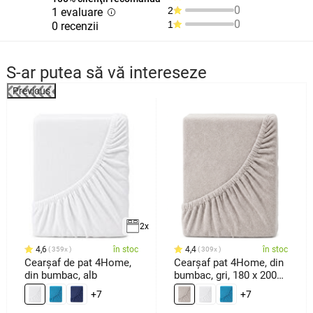
0
2
1 evaluare
0
1
0 recenzii
S-ar putea să vă intereseze
Previous
2x
4,6
în stoc
4,4
în stoc
359x
309x
Cearșaf de pat 4Home,
Cearșaf pat 4Home, din
din bumbac, alb
bumbac, gri, 180 x 200
cm
+7
+7