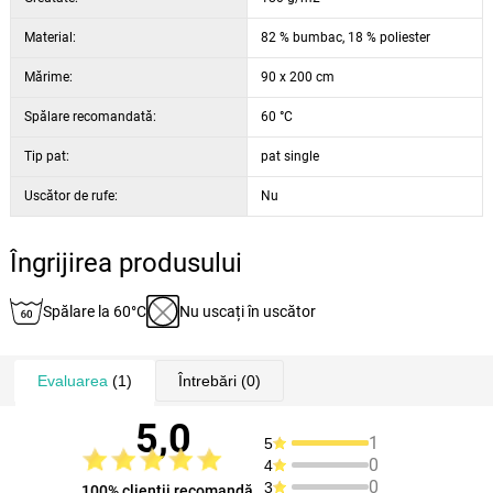
Material:
82 % bumbac, 18 % poliester
Mărime:
90 x 200 cm
Spălare recomandată:
60 °C
Tip pat:
pat single
Uscător de rufe:
Nu
Îngrijirea produsului
Spălare la 60°C
Nu uscați în uscător
Evaluarea
(1)
Întrebări
(0)
5,0
1
5
0
4
0
3
100% clienţii recomandă