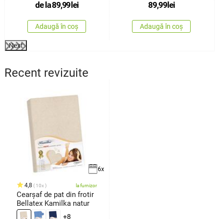
de la
89,99
lei
89,99
lei
Adaugă în coș
Adaugă în coș
Next
Recent revizuite
6x
4,8
10x
la furnizor
Cearșaf de pat din frotir
Bellatex Kamilka natur
+8