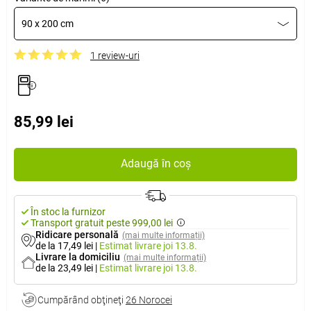
90 x 200 cm
1 review-uri
85,99 lei
Adaugă în coș
În stoc la furnizor
Transport gratuit peste 999,00 lei
Ridicare personală
(mai multe informații)
de la 17,49 lei
|
Estimat livrare
joi 13.8.
Livrare la domiciliu
(mai multe informații)
de la 23,49 lei
|
Estimat livrare
joi 13.8.
Cumpărând obţineţi
26 Norocei