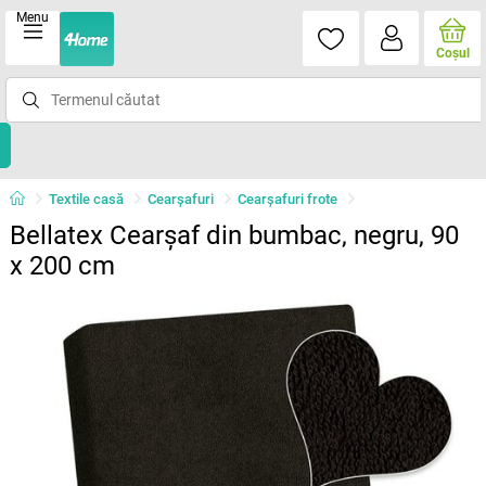
Menu
Coşul
Textile casă
Cearșafuri
Cearșafuri frote
Bellatex Cearșaf din bumbac, negru, 90
x 200 cm