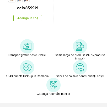
de la
85,99
lei
Adaugă în coș
Transport gratuit peste 999 lei
Gamă largă de produse (99 % produse
în stoc)
7 843 puncte Pick-up in România
Servis de calitate pentru clienţii noştri
Garanţia returnării banilor