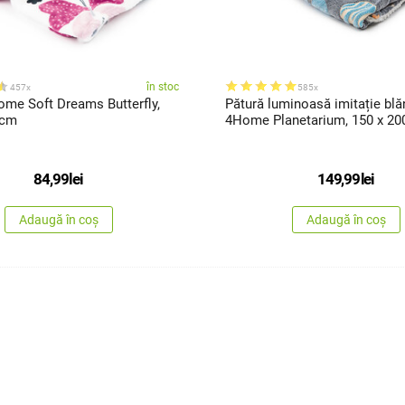
în stoc
457x
585x
ome Soft Dreams Butterfly,
Pătură luminoasă imitație blă
 cm
4Home Planetarium, 150 x 20
84,99
lei
149,99
lei
Adaugă în coș
Adaugă în coș