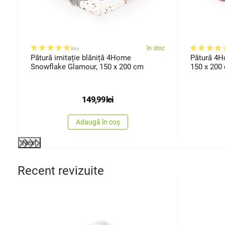
oc
în stoc
66x
Pătură imitație blăniță 4Home
Pătură 4H
Snowflake Glamour, 150 x 200 cm
150 x 200
149,99
lei
Adaugă în coș
Next
Recent revizuite