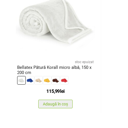
stoc epuizat
Bellatex Pătură Korall micro albă, 150 x
200 cm
115,99
lei
Adaugă în coș