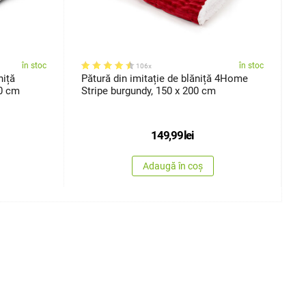
în stoc
în stoc
106x
niță
Pătură din imitație de blăniță 4Home
P
0 cm
Stripe burgundy, 150 x 200 cm
D
149,99
lei
Adaugă în coș