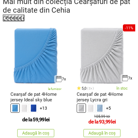
Mai mult din colecția
Cearșafuri de pat
de calitate din Cehia
Previous
-11%
7x
7x
5,0
în stoc
2x
la furnizor
Cearșaf de pat 4Home
Cearșaf de pat 4Home
jersey Ideal sky blue
jersey Lycra gri
+13
+5
105,99 lei
de la
59,99
lei
de la
93,99
lei
Adaugă în coș
Adaugă în coș