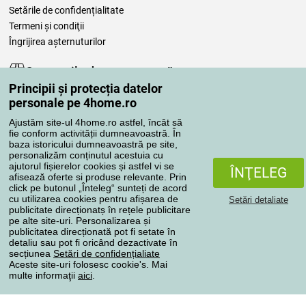
Setările de confidențialitate
Termeni şi condiţii
Îngrijirea așternuturilor
Comenzile dumneavoastră
Principii și protecția datelor
Contul meu
personale pe 4home.ro
Revizuirea comenzilor
Ajustăm site-ul 4home.ro astfel, încât să
Reclamaţii
fie conform activității dumneavoastră. În
Retragere de la contract
baza istoricului dumneavoastră pe site,
personalizăm conținutul acestuia cu
Regulile de procesare a recenziilor
ajutorul fișierelor cookies și astfel vi se
ÎNŢELEG
afisează oferte si produse relevante. Prin
click pe butonul „Înteleg“ sunteți de acord
Metode de transport
cu utilizarea cookies pentru afișarea de
Setări detaliate
publicitate direcționatș în rețele publicitare
pe alte site-uri. Personalizarea și
publicitatea direcționată pot fi setate în
Metode de plată
detaliu sau pot fi oricând dezactivate în
secțiunea
Setări de confidențialiate
Aceste site-uri folosesc cookie's. Mai
multe informaţii
aici
.
Magazin de încredere