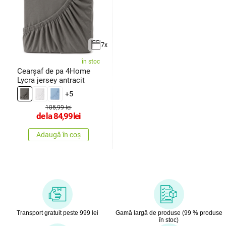
7x
în stoc
Cearșaf de pa 4Home
Lycra jersey antracit
+5
105,99 lei
de la
84,99
lei
Adaugă în coș
Transport gratuit peste 999 lei
Gamă largă de produse (99 % produse
în stoc)