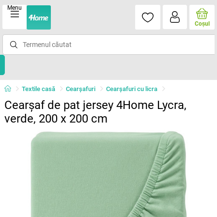
Menu
Coşul
Textile casă
Cearșafuri
Cearșafuri cu licra
Cearșaf de pat jersey 4Home Lycra,
verde, 200 x 200 cm