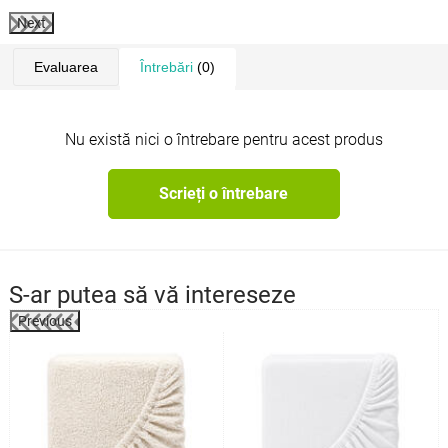
Next
Evaluarea
Întrebări
(0)
Nu există nici o întrebare pentru acest produs
Scrieți o întrebare
S-ar putea să vă intereseze
Previous