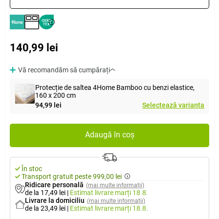
140,99 lei
Vă recomandăm să cumpărați
Protecție de saltea 4Home Bamboo cu benzi elastice,
160 x 200 cm
94,99 lei
Selectează varianta
Adaugă în coș
În stoc
Transport gratuit peste 999,00 lei
Ridicare personală
(mai multe informații)
de la 17,49 lei
|
Estimat livrare
marți 18.8.
Livrare la domiciliu
(mai multe informații)
de la 23,49 lei
|
Estimat livrare
marți 18.8.