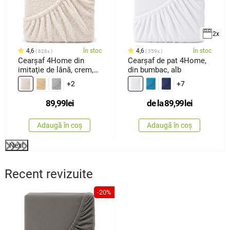
2x
4,6
în stoc
4,6
în stoc
828x
359x
Cearşaf 4Home din
Cearșaf de pat 4Home,
imitaţie de lână, crem,
din bumbac, alb
90 x 200 cm
+2
+7
89,99
lei
de la
89,99
lei
Adaugă în coș
Adaugă în coș
Next
Recent revizuite
-20%