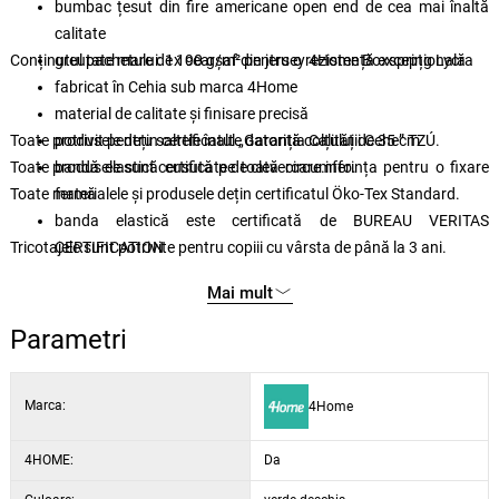
bumbac țesut din fire americane open end de cea mai înaltă
calitate
Conținutul pachetului: 1x cearșaf din jersey 4Home Boxspring Lycra
greutate mare de 190 g/m² pentru o rezistență excepțională
fabricat în Cehia sub marca 4Home
material de calitate și finisare precisă
Toate produsele dețin certificatul „Garanția Calității Cehe” TZÚ.
potrivit pentru saltele înalte datorită colțului de 35 cm
Toate produsele sunt certificate de clevercare.info.
bandă elastică cusută pe toată circumferința pentru o fixare
Toate materialele și produsele dețin certificatul Öko-Tex Standard.
fermă
banda elastică este certificată de BUREAU VERITAS
Tricotajele sunt potrivite pentru copiii cu vârsta de până la 3 ani.
CERTIFICATION
întreținere ușoară prin spălare la 60 °C
Mai mult
potrivit pentru uscare în uscător, la un program delicat
selecție de nuanțe elegante
Parametri
Marca:
4Home
4HOME:
Da