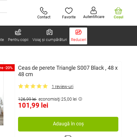
Autentificare
Contact
Favorite
Coşul
ate
Pentru copii
Voiaj și cumpărături
Reduceri
Ceas de perete Triangle S007 Black , 48 x
re -20%
48 cm
1 review-uri
126,99 lei
economisiţi 25,00 lei
101,99 lei
Adaugă în coș