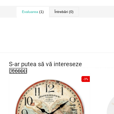
Evaluarea
(1)
Întrebări
(0)
S-ar putea să vă intereseze
Previous
-29%
-3%