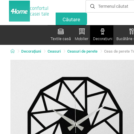
confortul
casei tale
Textile casă
Mobilier
Decorațiuni
Bucătărie ș
Decorațiuni
Ceasuri
Ceasuri de perete
Ceas de perete Tr