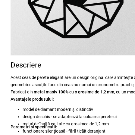
Descriere
Acest ceas de perete elegant are un design original care amintește 
geometrice ascuțite face din ceas nu numai un cronometru practic, c
Fabricat din
metal masiv 100% cu o grosime de 1,2 mm
, cu un
mode
Avantajele produsului:
model de diamant modern și distinctiv
design deschis - se adaptează la culoarea peretelui
metal de înaltă calitate cu grosimea de 1,2 mm
Parametri și specificații:
funcționare silențioasă - fără ticăit deranjant