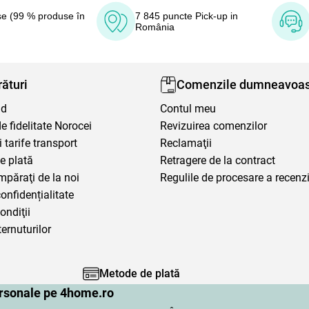
e (99 % produse în
7 845 puncte Pick-up in
România
ături
Comenzile dumneavoas
nd
Contul meu
 fidelitate Norocei
Revizuirea comenzilor
i tarife transport
Reclamaţii
e plată
Retragere de la contract
mpăraţi de la noi
Regulile de procesare a recenzi
confidențialitate
ondiţii
ternuturilor
Metode de plată
personale pe 4home.ro