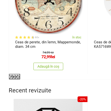
oc
în stoc
60x
Ceas de perete, din lemn, Mappemonde,
Ceas de de
diam. 34 cm
KA5716WH
74,99 lei
72,99
lei
Adaugă în coș
Next
Recent revizuite
-20%