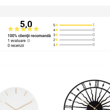
5,0
1
5
0
4
0
3
100% clienţii recomandă
0
2
1 evaluare
0
1
0 recenzii