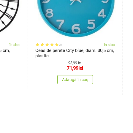
în stoc
în stoc
3x
6 cm,
Ceas de perete City blue, diam. 30,5 cm,
C
plastic
l
93,99 lei
71,99
lei
Adaugă în coș