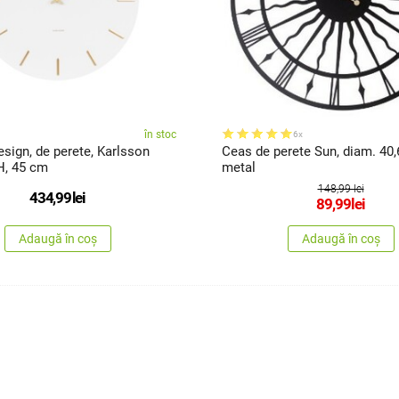
în stoc
6x
sign, de perete, Karlsson
Ceas de perete Sun, diam. 40,
, 45 cm
metal
148,99 lei
434,99
lei
89,99
lei
Adaugă în coș
Adaugă în coș