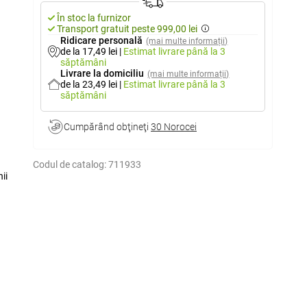
În stoc la furnizor
Transport gratuit peste 999,00 lei
Ridicare personală
(mai multe informații)
de la 17,49 lei
|
Estimat livrare
până la 3
săptămâni
Livrare la domiciliu
(mai multe informații)
de la 23,49 lei
|
Estimat livrare
până la 3
săptămâni
Cumpărând obţineţi
30 Norocei
Codul de catalog:
711933
ii