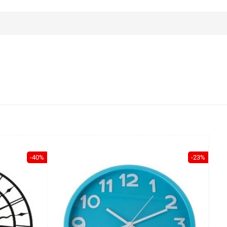
-40%
-23%