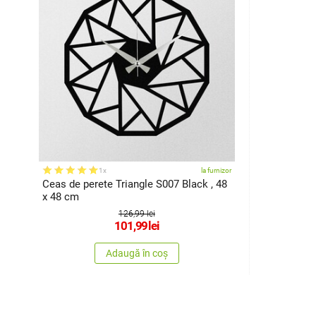
1x
la furnizor
Ceas de perete Triangle S007 Black , 48
x 48 cm
126,99 lei
101,99
lei
Adaugă în coș