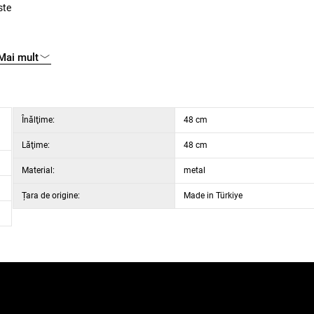
ste
Mai mult
Înălţime:
48 cm
Lăţime:
48 cm
Material:
metal
Țara de origine:
Made in Türkiye