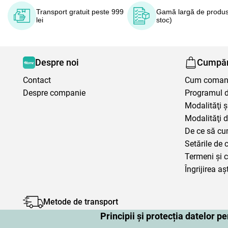
Transport gratuit peste 999
Gamă largă de produs
lei
stoc)
Despre noi
Cumpăr
Contact
Cum coma
Despre companie
Programul de
Modalităţi ş
Modalităţi d
De ce să cu
Setările de 
Termeni şi c
Îngrijirea aș
Metode de transport
Principii și protecția datelor 