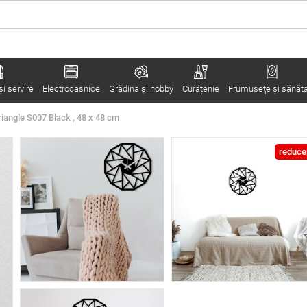
i servire
Electrocasnice
Grădina şi hobby
Curățenie
Frumuseţe şi sănăt
iangle S007 Black , 48 x 48 cm
reduce