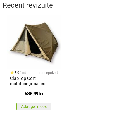
Recent revizuite
5,0
stoc epuizat
1x
ClapTop Cort
multifuncțional cu
asamblare rapidă,210 x
586,99
lei
210 cm
Adaugă în coș