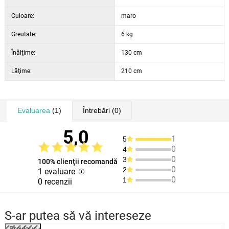
Culoare:
maro
Greutate:
6 kg
Înălţime:
130 cm
Lăţime:
210 cm
Evaluarea
(1)
Întrebări
(0)
5,0
1
5
0
4
0
3
100% clienţii recomandă
0
2
1 evaluare
0
1
0 recenzii
S-ar putea să vă intereseze
Previous