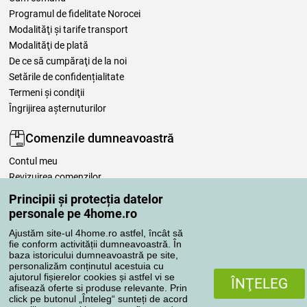
Programul de fidelitate Norocei
Modalităţi şi tarife transport
Modalităţi de plată
De ce să cumpăraţi de la noi
Setările de confidențialitate
Termeni şi condiţii
Îngrijirea așternuturilor
Comenzile dumneavoastră
Contul meu
Revizuirea comenzilor
Reclamaţii
Principii și protecția datelor
Retragere de la contract
personale pe 4home.ro
Regulile de procesare a recenziilor
Ajustăm site-ul 4home.ro astfel, încât să
fie conform activității dumneavoastră. În
baza istoricului dumneavoastră pe site,
Metode de transport
personalizăm conținutul acestuia cu
ajutorul fișierelor cookies și astfel vi se
ÎNŢELEG
afisează oferte si produse relevante. Prin
click pe butonul „Înteleg“ sunteți de acord