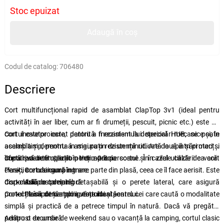
Stoc epuizat
Adaugă în coș
Codul de catalog:
706480
Descriere
Cort multifuncțional rapid de asamblat ClapTop 3v1 (
ideal pentru
activități în aer liber, cum ar fi drumeții, pescuit, picnic etc.)
este un
cort inovator care, datorită mecanismului special HUB, se poate
Cortul este proiectat pentru a fi rezistent la deteriorări mecanice și, în
asambla și demonta în mai puțin de un minut. Are două intrări mari și
același timp, pentru a asigura o rezistență ridicată la apă și protecție
oferă suficient spațiu pentru 2-3 persoane. În cazul utilizării ca cort
împotriva intemperiilor.
Cortul poate fi utilizat în trei moduri:
Veți aprecia cortul și în zilele calde de vară.
clasic, are o singură intrare.
Pereții cortului sunt în mare parte din plasă, ceea ce îl face aerisit. Este
Cort de camping
disponibilă o prelată detașabilă și o perete lateral, care asigură
Cort clasic de camping
Adăpost de umbră
protecție împotriva ploii, vântului și soarelui.
Cortul clasic de camping este ideal pentru cei care caută o modalitate
Plasă de țânțari autoportantă
simplă și practică de a petrece timpul în natură. Dacă vă pregătiți
pentru o excursie de weekend sau o vacanță la camping, cortul clasic
Adăpost de umbră