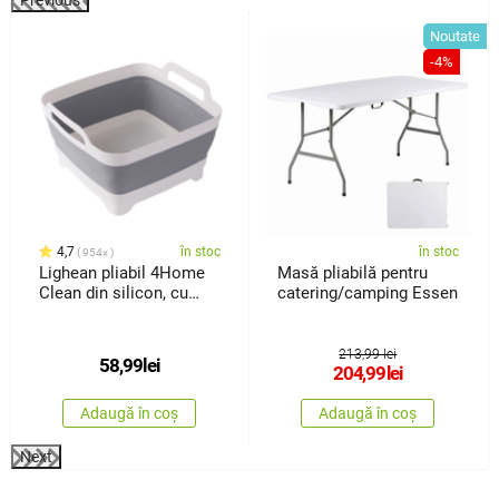
%
Noutate
-4%
4,7
în stoc
în stoc
954x
Lighean pliabil 4Home
Masă pliabilă pentru
Clean din silicon, cu
catering/camping Essen
scurgere
213,99 lei
58,99
lei
204,99
lei
Adaugă în coș
Adaugă în coș
Next