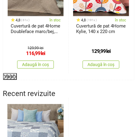
4,8
în stoc
4,8
în stoc
61x
191x
Cuvertură de pat 4Home
Cuvertură de pat 4Home
Doubleface maro/bej,
Kylie, 140 x 220 cm
220 x 240 cm
129,99 lei
129,99
lei
116,99
lei
Adaugă în coș
Adaugă în coș
Next
Recent revizuite