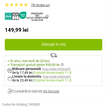
78 review-uri
STANDARD
100
SHO25 123098TESTEX
Switzerland
149,99 lei
Adaugă în coș
În stoc, mai mult de 20 buc
Transport gratuit peste 999,00 lei
Ridicare personală
(mai multe informații)
de la 17,49 lei
|
Estimat livrare
marți 11.8.
Livrare la domiciliu
(mai multe informații)
de la 23,49 lei
|
Estimat livrare
marți 11.8.
Cumpărând obţineţi
84 Norocei
Codul de catalog:
240800