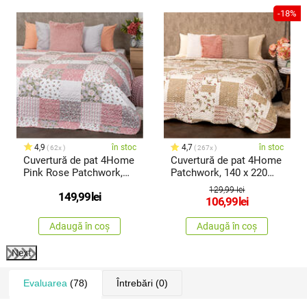
%
-18%
4,9
în stoc
4,7
în stoc
62x
267x
Cuvertură de pat 4Home
Cuvertură de pat 4Home
Pink Rose Patchwork,
Patchwork, 140 x 220
220 x 240 cm
cm
129,99 lei
149,99
lei
106,99
lei
Adaugă în coș
Adaugă în coș
Next
Evaluarea
(78)
Întrebări
(0)