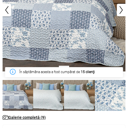
1/9
În săptămâna acesta a fost cumpărat de
15 clienţi
Galerie completă (9)