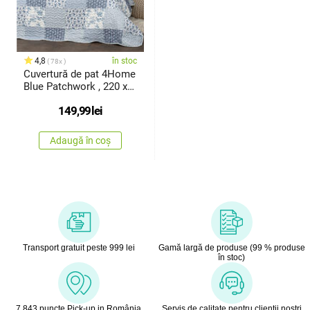
4,8
în stoc
78x
Cuvertură de pat 4Home
Blue Patchwork , 220 x
240cm
149,99
lei
Adaugă în coș
Transport gratuit peste 999 lei
Gamă largă de produse (99 % produse
în stoc)
7 843 puncte Pick-up in România
Servis de calitate pentru clienţii noştri