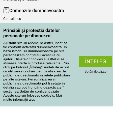
Comenzile dumneavoastră
Contul meu
Revizuirea comenzilor
Principii și protecția datelor
Reclamaţii
personale pe 4home.ro
Retragere de la contract
Regulile de procesare a recenziilor
Ajustăm site-ul 4home.ro astfel, încât să
fie conform activității dumneavoastră. În
baza istoricului dumneavoastră pe site,
personalizăm conținutul acestuia cu
Metode de transport
ajutorul fișierelor cookies și astfel vi se
ÎNŢELEG
afisează oferte si produse relevante. Prin
click pe butonul „Înteleg“ sunteți de acord
cu utilizarea cookies pentru afișarea de
Setări detaliate
Metode de plată
publicitate direcționatș în rețele publicitare
pe alte site-uri. Personalizarea și
publicitatea direcționată pot fi setate în
detaliu sau pot fi oricând dezactivate în
Magazin de încredere
secțiunea
Setări de confidențialiate
Aceste site-uri folosesc cookie's. Mai
multe informaţii
aici
.