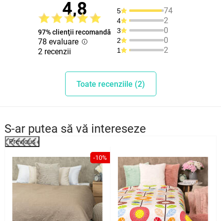
4,8
74
5
2
4
0
3
97% clienţii recomandă
0
2
78 evaluare
2
1
2 recenzii
Toate recenziile (2)
S-ar putea să vă intereseze
Previous
%
-10%