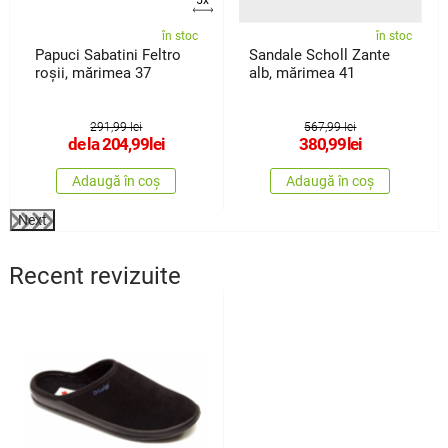
în stoc
în stoc
Papuci Sabatini Feltro
Sandale Scholl Zante
roșii, mărimea 37
alb, mărimea 41
291,99 lei
567,99 lei
de la
204,99
lei
380,99
lei
Adaugă în coș
Adaugă în coș
Next
Recent revizuite