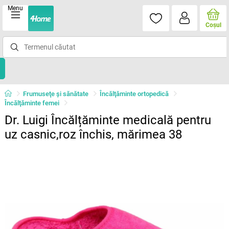
Menu
Coşul
Frumuseţe şi sănătate
Încălţăminte ortopedică
Încălţăminte femei
Dr. Luigi Încălțăminte medicală pentru
uz casnic,roz închis, mărimea 38