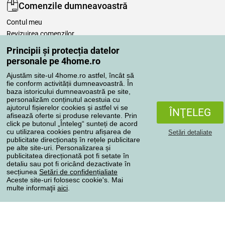
Comenzile dumneavoastră
Contul meu
Revizuirea comenzilor
Reclamaţii
Principii și protecția datelor
Retragere de la contract
personale pe 4home.ro
Regulile de procesare a recenziilor
Ajustăm site-ul 4home.ro astfel, încât să
fie conform activității dumneavoastră. În
baza istoricului dumneavoastră pe site,
Metode de transport
personalizăm conținutul acestuia cu
ajutorul fișierelor cookies și astfel vi se
ÎNŢELEG
afisează oferte si produse relevante. Prin
click pe butonul „Înteleg“ sunteți de acord
Metode de plată
cu utilizarea cookies pentru afișarea de
Setări detaliate
publicitate direcționatș în rețele publicitare
pe alte site-uri. Personalizarea și
publicitatea direcționată pot fi setate în
detaliu sau pot fi oricând dezactivate în
Magazin de încredere
secțiunea
Setări de confidențialiate
Aceste site-uri folosesc cookie's. Mai
multe informaţii
aici
.
Protecţia datelor cu caracter personal