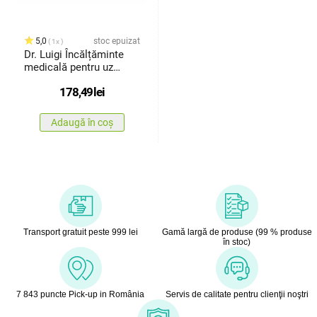
5,0
stoc epuizat
1x
Dr. Luigi Încălțăminte
medicală pentru uz
casnic,negru, mărimea
178,49
lei
38
Adaugă în coș
Transport gratuit peste 999 lei
Gamă largă de produse (99 % produse
în stoc)
7 843 puncte Pick-up in România
Servis de calitate pentru clienţii noştri