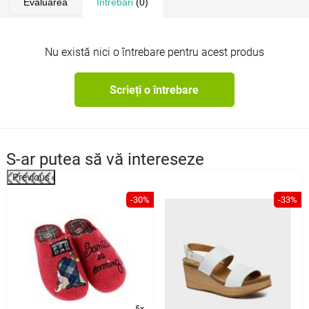
Evaluarea
Întrebări
(0)
Nu există nici o întrebare pentru acest produs
Scrieți o întrebare
S-ar putea să vă intereseze
Previous
%
-30%
-33%
5x